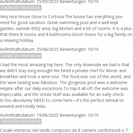
Aufenthaltsdatum: 15/09/2023 Bewertungen: 10/10
Details der Beurteilung
Very nice house close to Cortona.The house has everything you
need for good vacation. Great swimming pool and a well kept
garden, outside BBQ area, big kitchen and a lot of rooms. It is a plus
that there 8 rooms and 8 bathrooms.Good choice for a big family on
a relaxing holiday.
Aufenthaltsdatum: 25/08/2025 Bewertungen: 10/10
Details der Beurteilung
I had the most amazing trip here. The only downside we had is that
we didn't stay long enough! We hired a private chef for dinner and
breakfast and took a wine tour. The food was out of this world, and
the wine tasting was fabulous. The gorgeous pool was a welcome
respite after our daily excursions.To top it all off, the welcome was
impeccable, and the onsite staff was available for an early check-
in.You absolutely NEED to come here—it's the perfect retreat to
unwind and totally relax.
Aufenthaltsdatum: 19/06/2025 Bewertungen: 10/10
Details der Beurteilung
Casale immerso nel verde composto da 8 camere confortevoli e 7