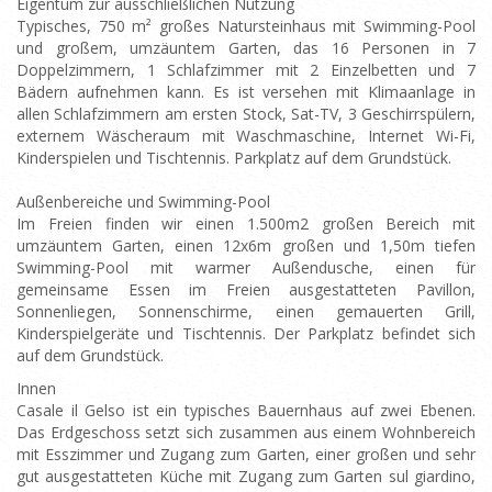
Eigentum zur ausschließlichen Nutzung
Typisches, 750 m² großes Natursteinhaus mit Swimming-Pool
und großem, umzäuntem Garten, das 16 Personen in 7
Doppelzimmern, 1 Schlafzimmer mit 2 Einzelbetten und 7
Bädern aufnehmen kann. Es ist versehen mit Klimaanlage in
allen Schlafzimmern am ersten Stock, Sat-TV, 3 Geschirrspülern,
externem Wäscheraum mit Waschmaschine, Internet Wi-Fi,
Kinderspielen und Tischtennis. Parkplatz auf dem Grundstück.
Außenbereiche und Swimming-Pool
Im Freien finden wir einen 1.500m2 großen Bereich mit
umzäuntem Garten, einen 12x6m großen und 1,50m tiefen
Swimming-Pool mit warmer Außendusche, einen für
gemeinsame Essen im Freien ausgestatteten Pavillon,
Sonnenliegen, Sonnenschirme, einen gemauerten Grill,
Kinderspielgeräte und Tischtennis. Der Parkplatz befindet sich
auf dem Grundstück.
Innen
Casale il Gelso ist ein typisches Bauernhaus auf zwei Ebenen.
Das Erdgeschoss setzt sich zusammen aus einem Wohnbereich
mit Esszimmer und Zugang zum Garten, einer großen und sehr
gut ausgestatteten Küche mit Zugang zum Garten sul giardino,