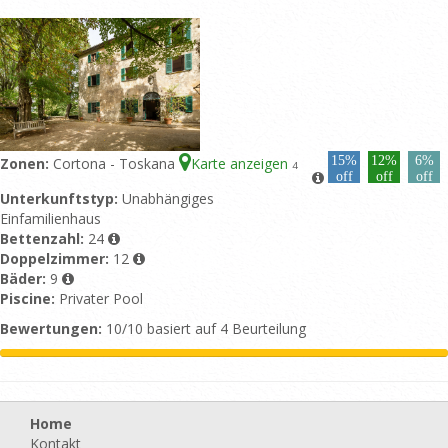
15%
12%
6%
Zonen:
Cortona - Toskana
Karte anzeigen
4
off
off
off
Unterkunftstyp:
Unabhängiges
Einfamilienhaus
Bettenzahl:
24
Doppelzimmer:
12
Bäder:
9
Piscine:
Privater Pool
Bewertungen:
10/10 basiert auf 4 Beurteilung
Home
Kontakt