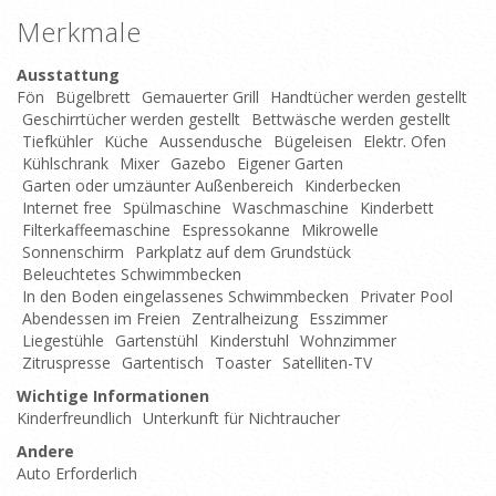
Merkmale
Ausstattung
Fön
Bügelbrett
Gemauerter Grill
Handtücher werden gestellt
Geschirrtücher werden gestellt
Bettwäsche werden gestellt
Tiefkühler
Küche
Aussendusche
Bügeleisen
Elektr. Ofen
Kühlschrank
Mixer
Gazebo
Eigener Garten
Garten oder umzäunter Außenbereich
Kinderbecken
Internet free
Spülmaschine
Waschmaschine
Kinderbett
Filterkaffeemaschine
Espressokanne
Mikrowelle
Sonnenschirm
Parkplatz auf dem Grundstück
Beleuchtetes Schwimmbecken
In den Boden eingelassenes Schwimmbecken
Privater Pool
Abendessen im Freien
Zentralheizung
Esszimmer
Liegestühle
Gartenstühl
Kinderstuhl
Wohnzimmer
Zitruspresse
Gartentisch
Toaster
Satelliten-TV
Wichtige Informationen
Kinderfreundlich
Unterkunft für Nichtraucher
Andere
Auto Erforderlich