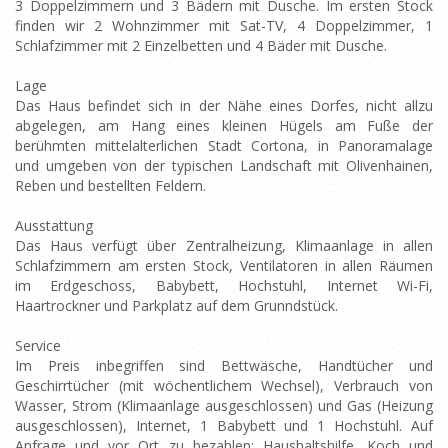
3 Doppelzimmern und 3 Bädern mit Dusche. Im ersten Stock
finden wir 2 Wohnzimmer mit Sat-TV, 4 Doppelzimmer, 1
Schlafzimmer mit 2 Einzelbetten und 4 Bäder mit Dusche.
Lage
Das Haus befindet sich in der Nähe eines Dorfes, nicht allzu
abgelegen, am Hang eines kleinen Hügels am Fuße der
berühmten mittelalterlichen Stadt Cortona, in Panoramalage
und umgeben von der typischen Landschaft mit Olivenhainen,
Reben und bestellten Feldern.
Ausstattung
Das Haus verfügt über Zentralheizung, Klimaanlage in allen
Schlafzimmern am ersten Stock, Ventilatoren in allen Räumen
im Erdgeschoss, Babybett, Hochstuhl, Internet Wi-Fi,
Haartrockner und Parkplatz auf dem Grunndstück.
Service
Im Preis inbegriffen sind Bettwäsche, Handtücher und
Geschirrtücher (mit wöchentlichem Wechsel), Verbrauch von
Wasser, Strom (Klimaanlage ausgeschlossen) und Gas (Heizung
ausgeschlossen), Internet, 1 Babybett und 1 Hochstuhl. Auf
Anfrage und vor Ort zu bezahlen: Haushaltshilfe, Koch und