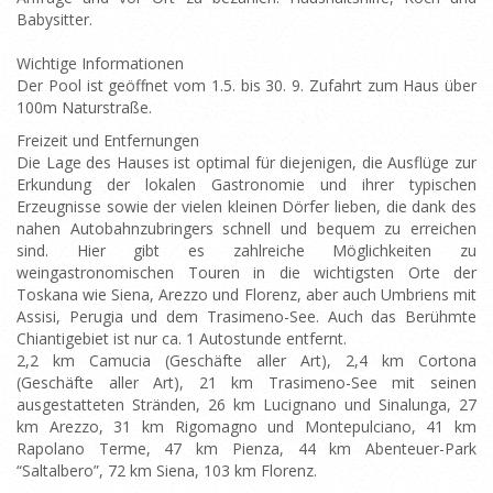
Babysitter.
Wichtige Informationen
Der Pool ist geöffnet vom 1.5. bis 30. 9. Zufahrt zum Haus über
100m Naturstraße.
Freizeit und Entfernungen
Die Lage des Hauses ist optimal für diejenigen, die Ausflüge zur
Erkundung der lokalen Gastronomie und ihrer typischen
Erzeugnisse sowie der vielen kleinen Dörfer lieben, die dank des
nahen Autobahnzubringers schnell und bequem zu erreichen
sind. Hier gibt es zahlreiche Möglichkeiten zu
weingastronomischen Touren in die wichtigsten Orte der
Toskana wie Siena, Arezzo und Florenz, aber auch Umbriens mit
Assisi, Perugia und dem Trasimeno-See. Auch das Berühmte
Chiantigebiet ist nur ca. 1 Autostunde entfernt.
2,2 km Camucia (Geschäfte aller Art), 2,4 km Cortona
(Geschäfte aller Art), 21 km Trasimeno-See mit seinen
ausgestatteten Stränden, 26 km Lucignano und Sinalunga, 27
km Arezzo, 31 km Rigomagno und Montepulciano, 41 km
Rapolano Terme, 47 km Pienza, 44 km Abenteuer-Park
“Saltalbero”, 72 km Siena, 103 km Florenz.