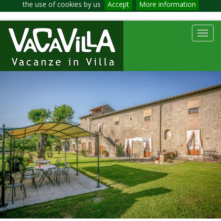
the use of cookies by us
Accept
More information
Toggl
navig