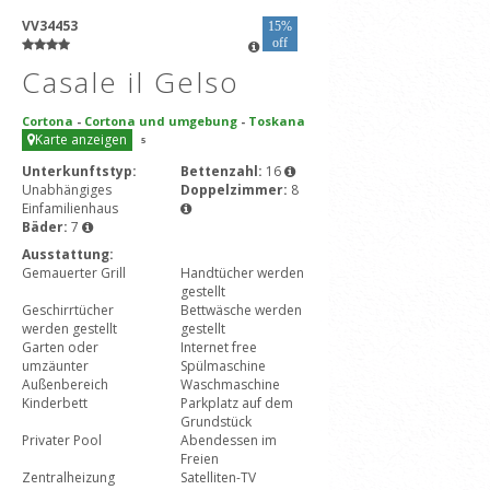
VV34453
15%
off
Casale il Gelso
Cortona
-
Cortona und umgebung
-
Toskana
Karte anzeigen
5
Unterkunftstyp:
Bettenzahl:
16
Unabhängiges
Doppelzimmer:
8
Einfamilienhaus
Bäder:
7
Ausstattung:
Gemauerter Grill
Handtücher werden
gestellt
Geschirrtücher
Bettwäsche werden
werden gestellt
gestellt
Garten oder
Internet free
umzäunter
Spülmaschine
Außenbereich
Waschmaschine
Kinderbett
Parkplatz auf dem
Grundstück
Privater Pool
Abendessen im
Freien
Zentralheizung
Satelliten-TV