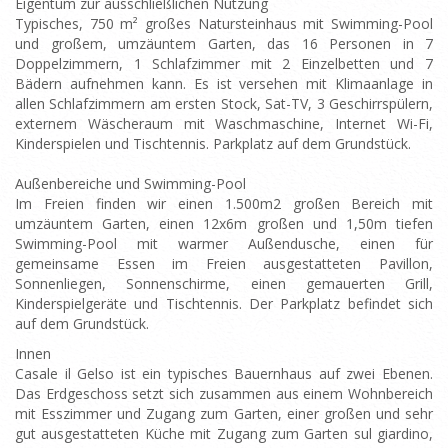
Eigentum zur ausschließlichen Nutzung
Typisches, 750 m² großes Natursteinhaus mit Swimming-Pool
und großem, umzäuntem Garten, das 16 Personen in 7
Doppelzimmern, 1 Schlafzimmer mit 2 Einzelbetten und 7
Bädern aufnehmen kann. Es ist versehen mit Klimaanlage in
allen Schlafzimmern am ersten Stock, Sat-TV, 3 Geschirrspülern,
externem Wäscheraum mit Waschmaschine, Internet Wi-Fi,
Kinderspielen und Tischtennis. Parkplatz auf dem Grundstück.
Außenbereiche und Swimming-Pool
Im Freien finden wir einen 1.500m2 großen Bereich mit
umzäuntem Garten, einen 12x6m großen und 1,50m tiefen
Swimming-Pool mit warmer Außendusche, einen für
gemeinsame Essen im Freien ausgestatteten Pavillon,
Sonnenliegen, Sonnenschirme, einen gemauerten Grill,
Kinderspielgeräte und Tischtennis. Der Parkplatz befindet sich
auf dem Grundstück.
Innen
Casale il Gelso ist ein typisches Bauernhaus auf zwei Ebenen.
Das Erdgeschoss setzt sich zusammen aus einem Wohnbereich
mit Esszimmer und Zugang zum Garten, einer großen und sehr
gut ausgestatteten Küche mit Zugang zum Garten sul giardino,