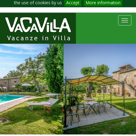
the use of cookies by us
Accept
More information
Toggl
navig