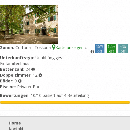
15%
12%
6%
Zonen:
Cortona - Toskana
Karte anzeigen
4
off
off
off
Unterkunftstyp:
Unabhängiges
Einfamilienhaus
Bettenzahl:
24
Doppelzimmer:
12
Bäder:
9
Piscine:
Privater Pool
Bewertungen:
10/10 basiert auf 4 Beurteilung
Home
Kontakt