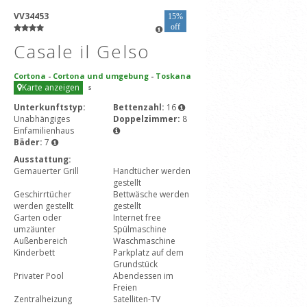
VV34453
15%
off
Casale il Gelso
Cortona
-
Cortona und umgebung
-
Toskana
Karte anzeigen
5
Unterkunftstyp:
Bettenzahl:
16
Unabhängiges
Doppelzimmer:
8
Einfamilienhaus
Bäder:
7
Ausstattung:
Gemauerter Grill
Handtücher werden
gestellt
Geschirrtücher
Bettwäsche werden
werden gestellt
gestellt
Garten oder
Internet free
umzäunter
Spülmaschine
Außenbereich
Waschmaschine
Kinderbett
Parkplatz auf dem
Grundstück
Privater Pool
Abendessen im
Freien
Zentralheizung
Satelliten-TV