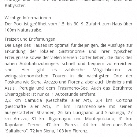
Babysitter.
Wichtige Informationen
Der Pool ist geöffnet vom 1.5. bis 30. 9. Zufahrt zum Haus über
100m Naturstraße.
Freizeit und Entfernungen
Die Lage des Hauses ist optimal für diejenigen, die Ausflüge zur
Erkundung der lokalen Gastronomie und ihrer typischen
Erzeugnisse sowie der vielen kleinen Dörfer lieben, die dank des
nahen Autobahnzubringers schnell und bequem zu erreichen
sind. Hier gibt es zahlreiche Möglichkeiten zu
weingastronomischen Touren in die wichtigsten Orte der
Toskana wie Siena, Arezzo und Florenz, aber auch Umbriens mit
Assisi, Perugia und dem Trasimeno-See. Auch das Berühmte
Chiantigebiet ist nur ca. 1 Autostunde entfernt.
2,2 km Camucia (Geschäfte aller Art), 2,4 km Cortona
(Geschäfte aller Art), 21 km Trasimeno-See mit seinen
ausgestatteten Stränden, 26 km Lucignano und Sinalunga, 27
km Arezzo, 31 km Rigomagno und Montepulciano, 41 km
Rapolano Terme, 47 km Pienza, 44 km Abenteuer-Park
“Saltalbero”, 72 km Siena, 103 km Florenz.