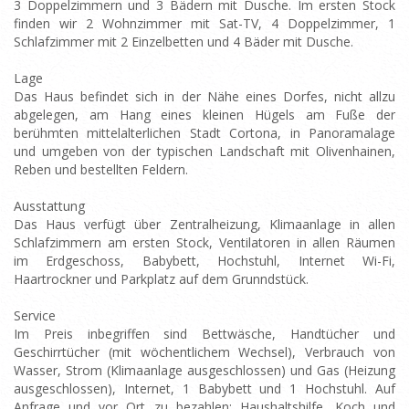
3 Doppelzimmern und 3 Bädern mit Dusche. Im ersten Stock
finden wir 2 Wohnzimmer mit Sat-TV, 4 Doppelzimmer, 1
Schlafzimmer mit 2 Einzelbetten und 4 Bäder mit Dusche.
Lage
Das Haus befindet sich in der Nähe eines Dorfes, nicht allzu
abgelegen, am Hang eines kleinen Hügels am Fuße der
berühmten mittelalterlichen Stadt Cortona, in Panoramalage
und umgeben von der typischen Landschaft mit Olivenhainen,
Reben und bestellten Feldern.
Ausstattung
Das Haus verfügt über Zentralheizung, Klimaanlage in allen
Schlafzimmern am ersten Stock, Ventilatoren in allen Räumen
im Erdgeschoss, Babybett, Hochstuhl, Internet Wi-Fi,
Haartrockner und Parkplatz auf dem Grunndstück.
Service
Im Preis inbegriffen sind Bettwäsche, Handtücher und
Geschirrtücher (mit wöchentlichem Wechsel), Verbrauch von
Wasser, Strom (Klimaanlage ausgeschlossen) und Gas (Heizung
ausgeschlossen), Internet, 1 Babybett und 1 Hochstuhl. Auf
Anfrage und vor Ort zu bezahlen: Haushaltshilfe, Koch und