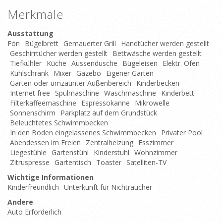
Merkmale
Ausstattung
Fön
Bügelbrett
Gemauerter Grill
Handtücher werden gestellt
Geschirrtücher werden gestellt
Bettwäsche werden gestellt
Tiefkühler
Küche
Aussendusche
Bügeleisen
Elektr. Ofen
Kühlschrank
Mixer
Gazebo
Eigener Garten
Garten oder umzäunter Außenbereich
Kinderbecken
Internet free
Spülmaschine
Waschmaschine
Kinderbett
Filterkaffeemaschine
Espressokanne
Mikrowelle
Sonnenschirm
Parkplatz auf dem Grundstück
Beleuchtetes Schwimmbecken
In den Boden eingelassenes Schwimmbecken
Privater Pool
Abendessen im Freien
Zentralheizung
Esszimmer
Liegestühle
Gartenstühl
Kinderstuhl
Wohnzimmer
Zitruspresse
Gartentisch
Toaster
Satelliten-TV
Wichtige Informationen
Kinderfreundlich
Unterkunft für Nichtraucher
Andere
Auto Erforderlich