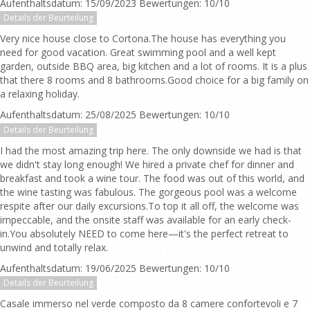
Aufenthaltsdatum: 15/09/2023 Bewertungen: 10/10
Details der Beurteilung
Very nice house close to Cortona.The house has everything you
need for good vacation. Great swimming pool and a well kept
garden, outside BBQ area, big kitchen and a lot of rooms. It is a plus
that there 8 rooms and 8 bathrooms.Good choice for a big family on
a relaxing holiday.
Aufenthaltsdatum: 25/08/2025 Bewertungen: 10/10
Details der Beurteilung
I had the most amazing trip here. The only downside we had is that
we didn't stay long enough! We hired a private chef for dinner and
breakfast and took a wine tour. The food was out of this world, and
the wine tasting was fabulous. The gorgeous pool was a welcome
respite after our daily excursions.To top it all off, the welcome was
impeccable, and the onsite staff was available for an early check-
in.You absolutely NEED to come here—it's the perfect retreat to
unwind and totally relax.
Aufenthaltsdatum: 19/06/2025 Bewertungen: 10/10
Details der Beurteilung
Casale immerso nel verde composto da 8 camere confortevoli e 7