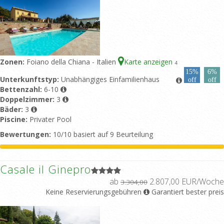
Zonen:
Foiano della Chiana - Italien
Karte anzeigen
4
15%
6%
Unterkunftstyp:
Unabhängiges Einfamilienhaus
off
off
Bettenzahl:
6-10
Doppelzimmer:
3
Bäder:
3
Piscine:
Privater Pool
Bewertungen:
10/10 basiert auf 9 Beurteilung
Casale il Ginepro
ab
2.807,00 EUR/Woche
3.304,00
Keine Reservierungsgebühren
Garantiert bester preis