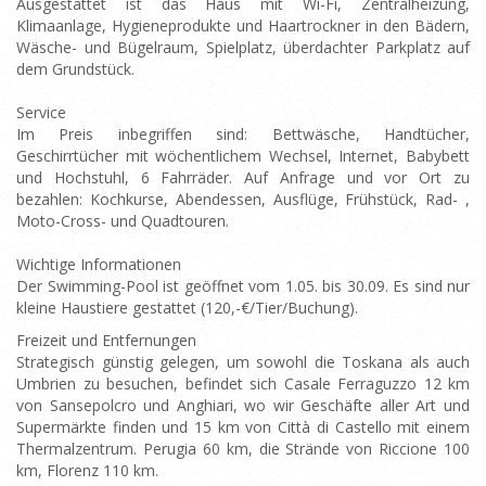
Ausgestattet ist das Haus mit Wi-Fi, Zentralheizung,
Klimaanlage, Hygieneprodukte und Haartrockner in den Bädern,
Wäsche- und Bügelraum, Spielplatz, überdachter Parkplatz auf
dem Grundstück.
Service
Im Preis inbegriffen sind: Bettwäsche, Handtücher,
Geschirrtücher mit wöchentlichem Wechsel, Internet, Babybett
und Hochstuhl, 6 Fahrräder. Auf Anfrage und vor Ort zu
bezahlen: Kochkurse, Abendessen, Ausflüge, Frühstück, Rad- ,
Moto-Cross- und Quadtouren.
Wichtige Informationen
Der Swimming-Pool ist geöffnet vom 1.05. bis 30.09. Es sind nur
kleine Haustiere gestattet (120,-€/Tier/Buchung).
Freizeit und Entfernungen
Strategisch günstig gelegen, um sowohl die Toskana als auch
Umbrien zu besuchen, befindet sich Casale Ferraguzzo 12 km
von Sansepolcro und Anghiari, wo wir Geschäfte aller Art und
Supermärkte finden und 15 km von Città di Castello mit einem
Thermalzentrum. Perugia 60 km, die Strände von Riccione 100
km, Florenz 110 km.