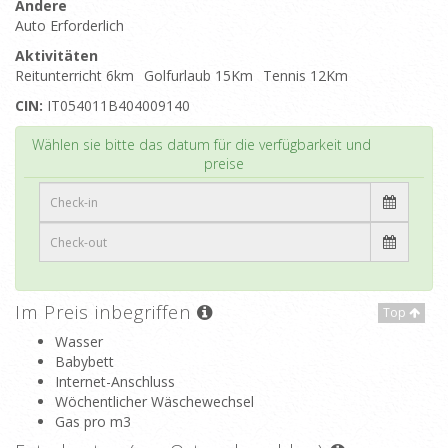
Andere
Auto Erforderlich
Aktivitäten
Reitunterricht 6km
Golfurlaub 15Km
Tennis 12Km
CIN:
IT054011B404009140
Top
Wählen sie bitte das datum für die verfügbarkeit und
preise
Im Preis inbegriffen
Top
Wasser
Babybett
Internet-Anschluss
Wöchentlicher Wäschewechsel
Gas pro m3