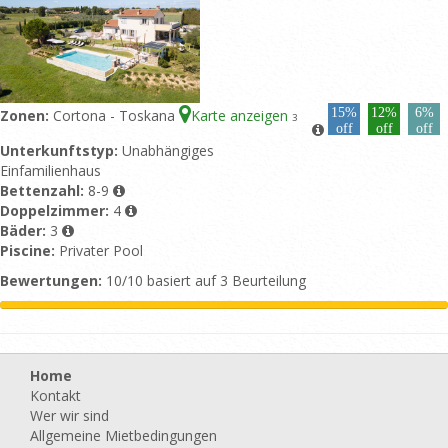
15%
12%
6%
Zonen:
Cortona - Toskana
Karte anzeigen
3
off
off
off
Unterkunftstyp:
Unabhängiges
Einfamilienhaus
Bettenzahl:
8-9
Doppelzimmer:
4
Bäder:
3
Piscine:
Privater Pool
Bewertungen:
10/10 basiert auf 3 Beurteilung
Home
Kontakt
Wer wir sind
Allgemeine Mietbedingungen