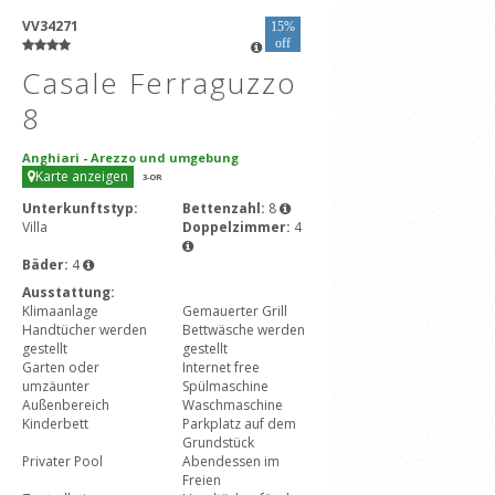
VV34271
15%
off
Casale Ferraguzzo
8
Anghiari
-
Arezzo und umgebung
Karte anzeigen
3
-OR
Unterkunftstyp:
Bettenzahl:
8
Villa
Doppelzimmer:
4
Bäder:
4
Ausstattung:
Klimaanlage
Gemauerter Grill
Handtücher werden
Bettwäsche werden
gestellt
gestellt
Garten oder
Internet free
umzäunter
Spülmaschine
Außenbereich
Waschmaschine
Kinderbett
Parkplatz auf dem
Grundstück
Privater Pool
Abendessen im
Freien