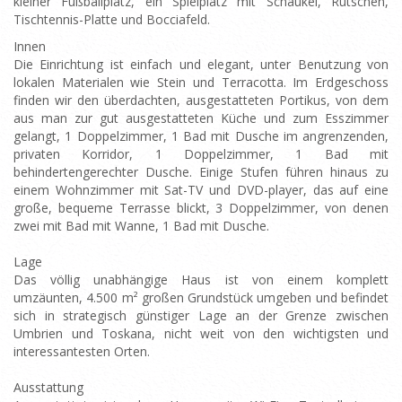
kleiner Fußballplatz, ein Spielplatz mit Schaukel, Rutschen,
Tischtennis-Platte und Bocciafeld.
Innen
Die Einrichtung ist einfach und elegant, unter Benutzung von
lokalen Materialen wie Stein und Terracotta. Im Erdgeschoss
finden wir den überdachten, ausgestatteten Portikus, von dem
aus man zur gut ausgestatteten Küche und zum Esszimmer
gelangt, 1 Doppelzimmer, 1 Bad mit Dusche im angrenzenden,
privaten Korridor, 1 Doppelzimmer, 1 Bad mit
behindertengerechter Dusche. Einige Stufen führen hinaus zu
einem Wohnzimmer mit Sat-TV und DVD-player, das auf eine
große, bequeme Terrasse blickt, 3 Doppelzimmer, von denen
zwei mit Bad mit Wanne, 1 Bad mit Dusche.
Lage
Das völlig unabhängige Haus ist von einem komplett
umzäunten, 4.500 m² großen Grundstück umgeben und befindet
sich in strategisch günstiger Lage an der Grenze zwischen
Umbrien und Toskana, nicht weit von den wichtigsten und
interessantesten Orten.
Ausstattung