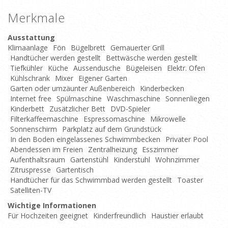
Merkmale
Ausstattung
Klimaanlage
Fön
Bügelbrett
Gemauerter Grill
Handtücher werden gestellt
Bettwäsche werden gestellt
Tiefkühler
Küche
Aussendusche
Bügeleisen
Elektr. Ofen
Kühlschrank
Mixer
Eigener Garten
Garten oder umzäunter Außenbereich
Kinderbecken
Internet free
Spülmaschine
Waschmaschine
Sonnenliegen
Kinderbett
Zusätzlicher Bett
DVD-Spieler
Filterkaffeemaschine
Espressomaschine
Mikrowelle
Sonnenschirm
Parkplatz auf dem Grundstück
In den Boden eingelassenes Schwimmbecken
Privater Pool
Abendessen im Freien
Zentralheizung
Esszimmer
Aufenthaltsraum
Gartenstühl
Kinderstuhl
Wohnzimmer
Zitruspresse
Gartentisch
Handtücher für das Schwimmbad werden gestellt
Toaster
Satelliten-TV
Wichtige Informationen
Für Hochzeiten geeignet
Kinderfreundlich
Haustier erlaubt