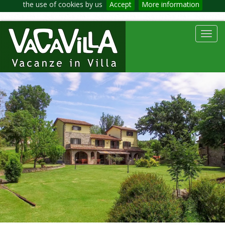
the use of cookies by us
Accept
More information
Toggl
navig