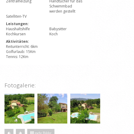
Zentralheizung
Handtücher für das
Schwimmbad
werden gestellt
Satelliten-TV
Leistungen:
Haushaltshilfe
Babysitter
Kochkursen
Koch
Aktivitäten:
Reitunterricht: 6km
Golfurlaub: 15Km
Tennis: 12Km
Fotogalerie:
mehr Bilder