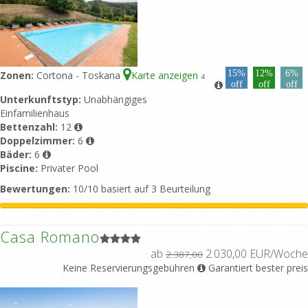
15%
12%
6%
Zonen:
Cortona - Toskana
Karte anzeigen
4
off
off
off
Unterkunftstyp:
Unabhängiges
Einfamilienhaus
Bettenzahl:
12
Doppelzimmer:
6
Bäder:
6
Piscine:
Privater Pool
Bewertungen:
10/10 basiert auf 3 Beurteilung
Casa Romano
ab
2.030,00 EUR/Woche
2.387,00
Keine Reservierungsgebühren
Garantiert bester preis