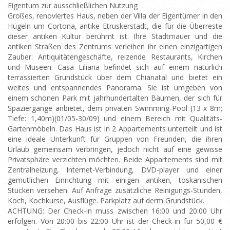
Eigentum zur ausschließlichen Nutzung
Großes, renoviertes Haus, neben der Villa der Eigentümer in den
Hügeln um Cortona, antike Etruskerstadt, die für die Überreste
dieser antiken Kultur berühmt ist. Ihre Stadtmauer und die
antiken Straßen des Zentrums verleihen ihr einen einzigartigen
Zauber: Antiquitätengeschäfte, reizende Restaurants, Kirchen
und Museen. Casa Liliana befindet sich auf einem natürlich
terrassierten Grundstück über dem Chianatal und bietet ein
weites und entspannendes Panorama. Sie ist umgeben von
einem schönen Park mit jahrhundertalten Bäumen, der sich für
Spaziergänge anbietet, dem privaten Swimming-Pool (13 x 8m;
Tiefe: 1,40m)(01/05-30/09) und einem Bereich mit Qualitäts-
Gartenmöbeln. Das Haus ist in 2 Appartements unterteilt und ist
eine ideale Unterkunft für Gruppen von Freunden, die ihren
Urlaub gemeinsam verbringen, jedoch nicht auf eine gewisse
Privatsphäre verzichten möchten. Beide Appartements sind mit
Zentralheizung, Internet-Verbindung, DVD-player und einer
gemütlichen Einrichtung mit einigen antiken, toskanischen
Stücken versehen. Auf Anfrage zusätzliche Reinigungs-Stunden,
Koch, Kochkurse, Ausflüge. Parkplatz auf derm Grundstück.
ACHTUNG: Der Check-in muss zwischen 16:00 und 20:00 Uhr
erfolgen. Von 20:00 bis 22:00 Uhr ist der Check-in für 50,00 €