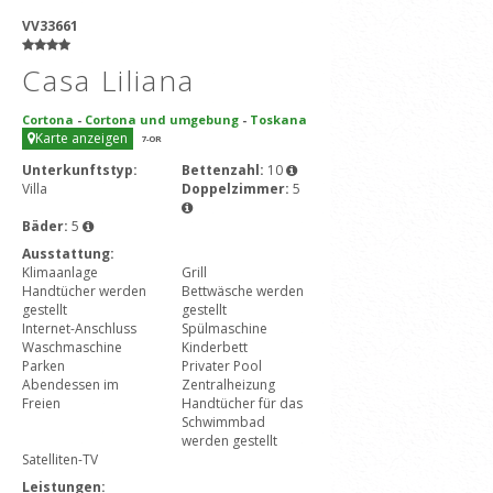
VV33661
Casa Liliana
Cortona
-
Cortona und umgebung
-
Toskana
Karte anzeigen
7
-OR
Unterkunftstyp:
Bettenzahl:
10
Villa
Doppelzimmer:
5
Bäder:
5
Ausstattung:
Klimaanlage
Grill
Handtücher werden
Bettwäsche werden
gestellt
gestellt
Internet-Anschluss
Spülmaschine
Waschmaschine
Kinderbett
Parken
Privater Pool
Abendessen im
Zentralheizung
Freien
Handtücher für das
Schwimmbad
werden gestellt
Satelliten-TV
Leistungen: