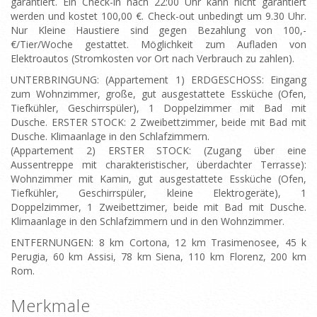
garantiert. Ein Check-in nach 22:00 Uhr kann nicht garantiert
werden und kostet 100,00 €. Check-out unbedingt um 9.30 Uhr.
Nur Kleine Haustiere sind gegen Bezahlung von 100,-
€/Tier/Woche gestattet. Möglichkeit zum Aufladen von
Elektroautos (Stromkosten vor Ort nach Verbrauch zu zahlen).
UNTERBRINGUNG: (Appartement 1) ERDGESCHOSS: Eingang
zum Wohnzimmer, große, gut ausgestattete Essküche (Ofen,
Tiefkühler, Geschirrspüler), 1 Doppelzimmer mit Bad mit
Dusche. ERSTER STOCK: 2 Zweibettzimmer, beide mit Bad mit
Dusche. Klimaanlage in den Schlafzimmern.
(Appartement 2) ERSTER STOCK: (Zugang über eine
Aussentreppe mit charakteristischer, überdachter Terrasse):
Wohnzimmer mit Kamin, gut ausgestattete Essküche (Ofen,
Tiefkühler, Geschirrspüler, kleine Elektrogeräte), 1
Doppelzimmer, 1 Zweibettzimer, beide mit Bad mit Dusche.
Klimaanlage in den Schlafzimmern und in den Wohnzimmer.
ENTFERNUNGEN: 8 km Cortona, 12 km Trasimenosee, 45 k
Perugia, 60 km Assisi, 78 km Siena, 110 km Florenz, 200 km
Rom.
Merkmale