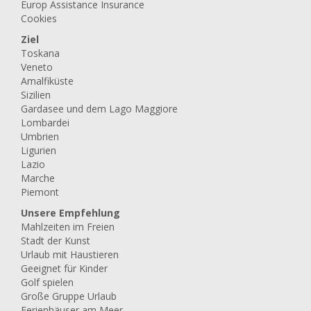
Bäder:
3
Piscine:
Privater Pool
Bewertungen:
10/10 basiert auf 9 Beurteilung
Casale il Ginepro
ab
2.807,00 EUR/Woche
3.304,00
Keine Reservierungsgebühren
Garantiert bester preis
15%
12%
6%
Zonen:
Cortona - Toskana
Karte anzeigen
4
off
off
off
Unterkunftstyp:
Unabhängiges
Einfamilienhaus
Bettenzahl:
12
Doppelzimmer:
6