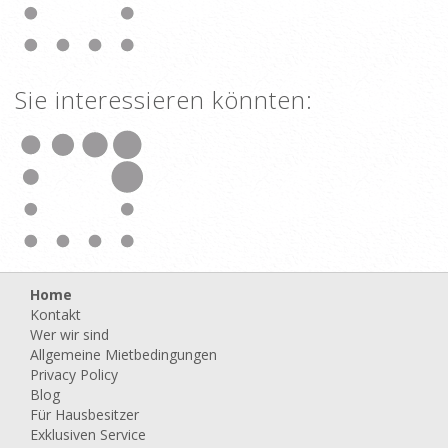
Sie interessieren könnten:
Villa Poggio al Sole
ab
1.470,00 EUR/Woche
1.736,00
Keine Reservierungsgebühren
Garantiert bester preis
Zonen:
Foiano della Chiana - Italien
Karte anzeigen
4
15%
6%
Unterkunftstyp:
Unabhängiges Einfamilienhaus
off
off
Bettenzahl:
6-10
Doppelzimmer:
3