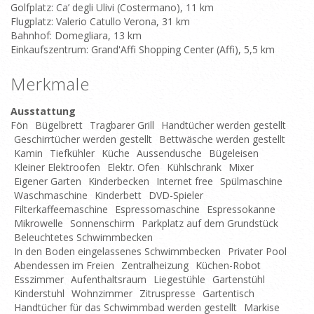
Golfplatz: Ca’ degli Ulivi (Costermano), 11 km
Flugplatz: Valerio Catullo Verona, 31 km
Bahnhof: Domegliara, 13 km
Einkaufszentrum: Grand'Affi Shopping Center (Affi), 5,5 km
Merkmale
Ausstattung
Fön
Bügelbrett
Tragbarer Grill
Handtücher werden gestellt
Geschirrtücher werden gestellt
Bettwäsche werden gestellt
Kamin
Tiefkühler
Küche
Aussendusche
Bügeleisen
Kleiner Elektroofen
Elektr. Ofen
Kühlschrank
Mixer
Eigener Garten
Kinderbecken
Internet free
Spülmaschine
Waschmaschine
Kinderbett
DVD-Spieler
Filterkaffeemaschine
Espressomaschine
Espressokanne
Mikrowelle
Sonnenschirm
Parkplatz auf dem Grundstück
Beleuchtetes Schwimmbecken
In den Boden eingelassenes Schwimmbecken
Privater Pool
Abendessen im Freien
Zentralheizung
Küchen-Robot
Esszimmer
Aufenthaltsraum
Liegestühle
Gartenstühl
Kinderstuhl
Wohnzimmer
Zitruspresse
Gartentisch
Handtücher für das Schwimmbad werden gestellt
Markise