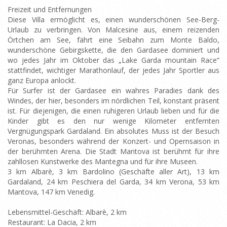
Freizeit und Entfernungen
Diese Villa ermöglicht es, einen wunderschönen See-Berg-
Urlaub zu verbringen. Von Malcesine aus, einem reizenden
Örtchen am See, fährt eine Seibahn zum Monte Baldo,
wunderschöne Gebirgskette, die den Gardasee dominiert und
wo jedes Jahr im Oktober das „Lake Garda mountain Race”
stattfindet, wichtiger Marathonlauf, der jedes Jahr Sportler aus
ganz Europa anlockt.
Für Surfer ist der Gardasee ein wahres Paradies dank des
Windes, der hier, besonders im nördlichen Teil, konstant präsent
ist. Für diejenigen, die einen ruhigeren Urlaub lieben und für die
Kinder gibt es den nur wenige Kilometer entfernten
Vergnügungspark Gardaland. Ein absolutes Muss ist der Besuch
Veronas, besonders während der Konzert- und Opernsaison in
der berühmten Arena. Die Stadt Mantova ist berühmt für ihre
zahllosen Kunstwerke des Mantegna und für ihre Museen.
3 km Albarè, 3 km Bardolino (Geschäfte aller Art), 13 km
Gardaland, 24 km Peschiera del Garda, 34 km Verona, 53 km
Mantova, 147 km Venedig.
Lebensmittel-Geschäft: Albarè, 2 km
Restaurant: La Dacia, 2 km