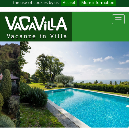
the use of cookies by us
Accept
More information
Toggl
navig