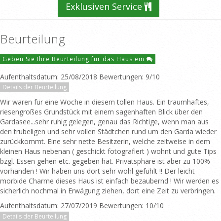
Exklusiven Service
Beurteilung
Geben Sie Ihre Beurteilung für das Haus ein
Aufenthaltsdatum: 25/08/2018 Bewertungen: 9/10
Details der Beurteilung
Wir waren für eine Woche in diesem tollen Haus. Ein traumhaftes,
riesengroßes Grundstück mit einem sagenhaften Blick über den
Gardasee...sehr ruhig gelegen, genau das Richtige, wenn man aus
den trubeligen und sehr vollen Städtchen rund um den Garda wieder
zurückkommt. Eine sehr nette Besitzerin, welche zeitweise in dem
kleinen Haus nebenan ( geschickt fotografiert ) wohnt und gute Tips
bzgl. Essen gehen etc. gegeben hat. Privatsphäre ist aber zu 100%
vorhanden ! Wir haben uns dort sehr wohl gefühlt !! Der leicht
morbide Charme dieses Haus ist einfach bezaubernd ! Wir werden es
sicherlich nochmal in Erwägung ziehen, dort eine Zeit zu verbringen.
Aufenthaltsdatum: 27/07/2019 Bewertungen: 10/10
Details der Beurteilung