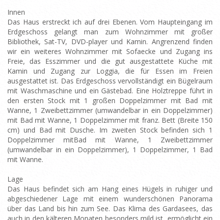
Innen
Das Haus erstreckt ich auf drei Ebenen. Vom Haupteingang im
Erdgeschoss gelangt man zum Wohnzimmer mit großer
Bibliothek, Sat-TV, DVD-player und Kamin. Angrenzend finden
wir ein weiteres Wohnzimmer mit Sofaecke und Zugang ins
Freie, das Esszimmer und die gut ausgestattete Küche mit
Kamin und Zugang zur Loggia, die für Essen im Freien
ausgestattet ist. Das Erdgeschoss vervollständigt ein Bügelraum
mit Waschmaschine und ein Gästebad. Eine Holztreppe führt in
den ersten Stock mit 1 großen Doppelzimmer mit Bad mit
Wanne, 1 Zweibettzimmer (umwandelbar in ein Doppelzimmer)
mit Bad mit Wanne, 1 Doppelzimmer mit franz. Bett (Breite 150
cm) und Bad mit Dusche. Im zweiten Stock befinden sich 1
Doppelzimmer mitBad mit Wanne, 1 Zweibettzimmer
(umwandelbar in ein Doppelzimmer), 1 Doppelzimmer, 1 Bad
mit Wanne.
Lage
Das Haus befindet sich am Hang eines Hügels in ruhiger und
abgeschiedener Lage mit einem wunderschönen Panorama
über das Land bis hin zum See. Das Klima des Gardasees, das
auch in den kälteren Monaten besonders mild ist, ermöglicht ein