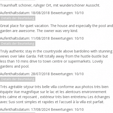
Traumhaft schöner, ruhiger Ort, mit wunderschöner Aussicht.
Aufenthaltsdatum: 18/08/2018 Bewertungen: 10/10
Details der Beurteilung
Great place for quiet vacation. The house and especially the pool and
garden are awesome. The owner was very kind.
Aufenthaltsdatum: 11/08/2018 Bewertungen: 10/10
Details der Beurteilung
Truly authentic stay in the countryside above bardolino with stunning
views over lake Garda. Felt totally away from the hustle-bustle but
less than 10 mins drive to town centre or supermarkets. Lovely
gardens and pool.
Aufenthaltsdatum: 28/07/2018 Bewertungen: 10/10
Details der Beurteilung
Très agréable séjour très belle villa conforme aux photos très bien
équipée Vue magnifique sur le lac et les alentours environnement
très calme et reposant , extérieur très bien entretenu Les échanges
avec Susi sont simples et rapides et l'accueil à la villa est parfait.
Aufenthaltsdatum: 17/08/2024 Bewertungen: 10/10