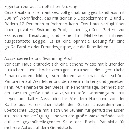
Eigentum zur ausschließlichen Nutzung
Casa Capitani ist ein antikes, völlig unabhängiges Landhaus mit
300 m² Wohnfläche, das mit seinen 5 Doppelzimmern, 2 und 5
Bädern 12 Personen aufnehmen kann. Das Haus verfügt über
einen privaten Swimming-Pool, einen großen Garten zur
exklusivern Besutzung und eine für Mahlzeiten imFreien
ausgestattete Loggia. Es ist eine oprimale Lösung für eine
große Familie oder Freundesgruppe, die die Ruhe lieben.
Aussenbereiche und Swimming-Pool
Vor dem Haus erstreckt sich eine schöne Wiese mit blühenden
Sträuchern und hochstämmigen Bäumen, die gemütliche
Schattenzonen bilden, von denen aus man das schöne
Panorama auf Weinfelder und den See im Hintergrund genießen
kann. Auf einer Seite der Wiese, in Panoramalage, befindet sich
der 14x7 m große und 1,40-2,50 m tiefe Swimming-Pool mit
Liegen und kalter Aussendusche. Vor dem Haus und von der
Küche aus zu erreichen steht den Gästen ausserdem eine
übertdachte Loggia mit Tisch und Stühlen für gemütliche Essen
im Freien zur Verfügung. Eine weitere große Wiese befindet sich
auf der gegenüberliegenden Seite des Pools. Parkplatz für
mehrere Autos auf dem Grundstück.