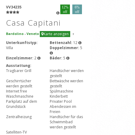
VV34235
12%
6%
off
off
Casa Capitani
Bardolino
-
Veneto
Karte anzeigen
7
Unterkunftstyp:
Bettenzahl:
12
Villa
Doppelzimmer:
5
Einzelzimmer:
2
Bäder:
5
Ausstattung:
Tragbarer Grill
Handtücher werden
gestellt
Geschirrtücher
Bettwäsche werden
werden gestellt
gestellt
Internet free
Spülmaschine
Waschmaschine
Kinderbett
Parkplatz auf dem
Privater Pool
Grundstück
Abendessen im
Freien
Zentralheizung
Handtücher für das
Schwimmbad
werden gestellt
Satelliten-TV