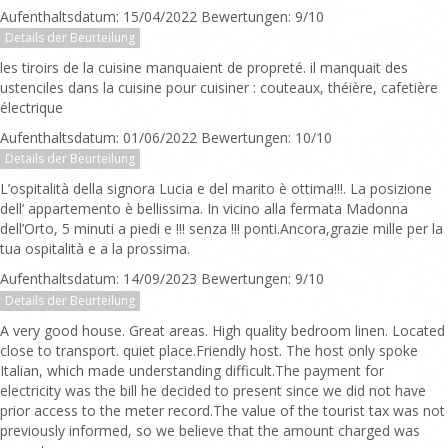
Aufenthaltsdatum: 15/04/2022 Bewertungen: 9/10
Details der Beurteilung
les tiroirs de la cuisine manquaient de propreté. il manquait des
ustenciles dans la cuisine pour cuisiner : couteaux, théière, cafetière
électrique
Aufenthaltsdatum: 01/06/2022 Bewertungen: 10/10
Details der Beurteilung
L’ospitalità della signora Lucia e del marito è ottima!!!. La posizione
dell’ appartemento è bellissima. In vicino alla fermata Madonna
dell’Orto, 5 minuti a piedi e !!! senza !!! ponti.Ancora,grazie mille per la
tua ospitalità e a la prossima.
Aufenthaltsdatum: 14/09/2023 Bewertungen: 9/10
Details der Beurteilung
A very good house. Great areas. High quality bedroom linen. Located
close to transport. quiet place.Friendly host. The host only spoke
Italian, which made understanding difficult.The payment for
electricity was the bill he decided to present since we did not have
prior access to the meter record.The value of the tourist tax was not
previously informed, so we believe that the amount charged was