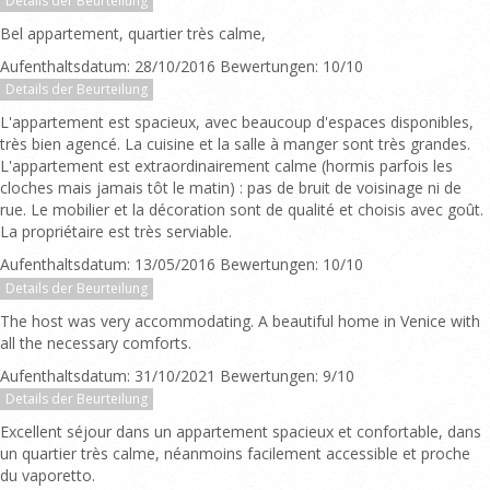
Details der Beurteilung
Bel appartement, quartier très calme,
Aufenthaltsdatum: 28/10/2016 Bewertungen: 10/10
Details der Beurteilung
L'appartement est spacieux, avec beaucoup d'espaces disponibles,
très bien agencé. La cuisine et la salle à manger sont très grandes.
L'appartement est extraordinairement calme (hormis parfois les
cloches mais jamais tôt le matin) : pas de bruit de voisinage ni de
rue. Le mobilier et la décoration sont de qualité et choisis avec goût.
La propriétaire est très serviable.
Aufenthaltsdatum: 13/05/2016 Bewertungen: 10/10
Details der Beurteilung
The host was very accommodating. A beautiful home in Venice with
all the necessary comforts.
Aufenthaltsdatum: 31/10/2021 Bewertungen: 9/10
Details der Beurteilung
Excellent séjour dans un appartement spacieux et confortable, dans
un quartier très calme, néanmoins facilement accessible et proche
du vaporetto.