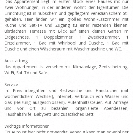
Das Appartement liegt im ersten Stock eines Hauses mit nur
zwei Wohnungen; in der anderen wohnt der Eigentümer. Die
Einrichtung ist in hübschem und gepflegtem venezianischem Stil
gehalten. Hier finden wir ein großes Wohn-/Esszimmer mit
Küche und Sat-TV und Zugang zu einer reizenden kleinen,
übrdachten Terrasse mit Blick auf einen kleinen Garten im
Erdgeschoss, 1 Doppelzimmer, 1 Zweibettzimmer, 1
Einzelzimmer, 1 Bad mit Whirlpool und Dusche, 1 Bad mit
Dusche und einen Wäscheraum mit Waschmaschine und WC.
Ausstattung
das Appartement ist versehen mit Klimaanlage, Zentralheizung,
Wi-Fi, Sat-TV und Safe.
Service
Im Preis inbegriffen sind Bettwäsche und Handtücher (mit
wöchentlichem Wechsel), Internet, Verbrauch von Wasser und
Gas (Heizung ausgeschlossen), Aufenthaltssteuer. Auf Anfrage
und vor Ort zu bezahlen: organisierte Abendessen,
Haushaltshilfe, Babybett und zusätzliches Bett.
Wichtige Informationen
Ein Auto ist hier nicht notwendig. Venedig kann man sowohl per