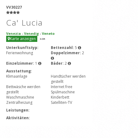
VV30227
Ca' Lucia
Venezia
-
Venedig
-
Veneto
Karte anzeigen
3
-OR
Unterkunftstyp:
Bettenzahl:
5
Ferienwohnung
Doppelzimmer:
2
Einzelzimmer:
1
Bäder:
2
Ausstattung:
Klimaanlage
Handtücher werden
gestellt
Bettwäsche werden
Internet free
gestellt
Spülmaschine
Waschmaschine
Kinderbett
Zentralheizung
Satelliten-TV
Leistungen:
Aktivitäten: