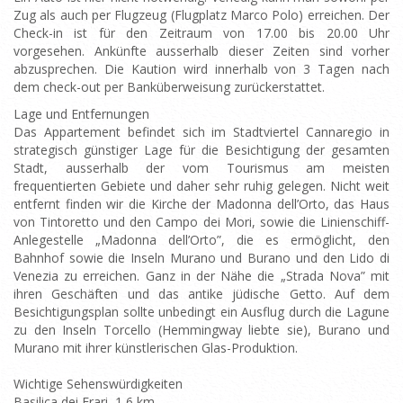
Zug als auch per Flugzeug (Flugplatz Marco Polo) erreichen. Der
Check-in ist für den Zeitraum von 17.00 bis 20.00 Uhr
vorgesehen. Ankünfte ausserhalb dieser Zeiten sind vorher
abzusprechen. Die Kaution wird innerhalb von 3 Tagen nach
dem check-out per Banküberweisung zurückerstattet.
Lage und Entfernungen
Das Appartement befindet sich im Stadtviertel Cannaregio in
strategisch günstiger Lage für die Besichtigung der gesamten
Stadt, ausserhalb der vom Tourismus am meisten
frequentierten Gebiete und daher sehr ruhig gelegen. Nicht weit
entfernt finden wir die Kirche der Madonna dell’Orto, das Haus
von Tintoretto und den Campo dei Mori, sowie die Linienschiff-
Anlegestelle „Madonna dell’Orto”, die es ermöglicht, den
Bahnhof sowie die Inseln Murano und Burano und den Lido di
Venezia zu erreichen. Ganz in der Nähe die „Strada Nova” mit
ihren Geschäften und das antike jüdische Getto. Auf dem
Besichtigungsplan sollte unbedingt ein Ausflug durch die Lagune
zu den Inseln Torcello (Hemmingway liebte sie), Burano und
Murano mit ihrer künstlerischen Glas-Produktion.
Wichtige Sehenswürdigkeiten
Basilica dei Frari, 1,6 km