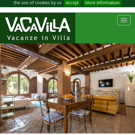
the use of cookies by us
Accept
More information
Toggl
navig