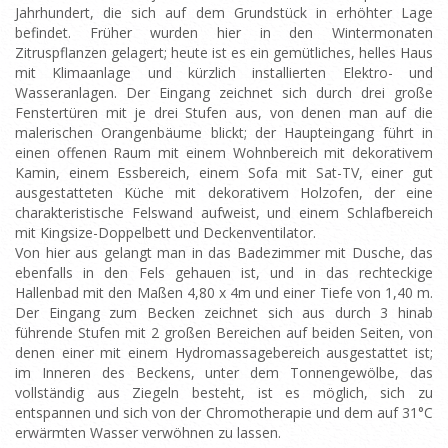
Jahrhundert, die sich auf dem Grundstück in erhöhter Lage
befindet. Früher wurden hier in den Wintermonaten
Zitruspflanzen gelagert; heute ist es ein gemütliches, helles Haus
mit Klimaanlage und kürzlich installierten Elektro- und
Wasseranlagen. Der Eingang zeichnet sich durch drei große
Fenstertüren mit je drei Stufen aus, von denen man auf die
malerischen Orangenbäume blickt; der Haupteingang führt in
einen offenen Raum mit einem Wohnbereich mit dekorativem
Kamin, einem Essbereich, einem Sofa mit Sat-TV, einer gut
ausgestatteten Küche mit dekorativem Holzofen, der eine
charakteristische Felswand aufweist, und einem Schlafbereich
mit Kingsize-Doppelbett und Deckenventilator.
Von hier aus gelangt man in das Badezimmer mit Dusche, das
ebenfalls in den Fels gehauen ist, und in das rechteckige
Hallenbad mit den Maßen 4,80 x 4m und einer Tiefe von 1,40 m.
Der Eingang zum Becken zeichnet sich aus durch 3 hinab
führende Stufen mit 2 großen Bereichen auf beiden Seiten, von
denen einer mit einem Hydromassagebereich ausgestattet ist;
im Inneren des Beckens, unter dem Tonnengewölbe, das
vollständig aus Ziegeln besteht, ist es möglich, sich zu
entspannen und sich von der Chromotherapie und dem auf 31°C
erwärmten Wasser verwöhnen zu lassen.