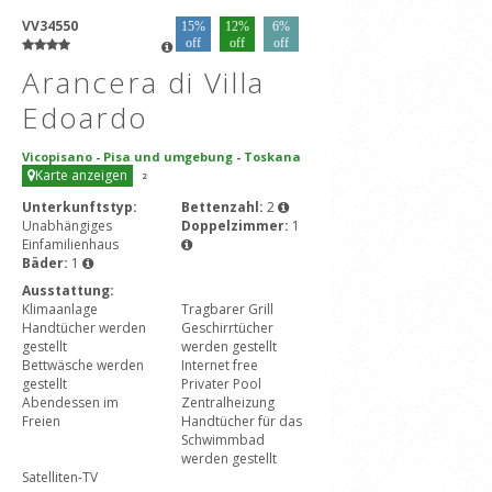
VV34550
15%
12%
6%
off
off
off
Arancera di Villa
Edoardo
Vicopisano
-
Pisa und umgebung
-
Toskana
Karte anzeigen
2
Unterkunftstyp:
Bettenzahl:
2
Unabhängiges
Doppelzimmer:
1
Einfamilienhaus
Bäder:
1
Ausstattung:
Klimaanlage
Tragbarer Grill
Handtücher werden
Geschirrtücher
gestellt
werden gestellt
Bettwäsche werden
Internet free
gestellt
Privater Pool
Abendessen im
Zentralheizung
Freien
Handtücher für das
Schwimmbad
werden gestellt
Satelliten-TV