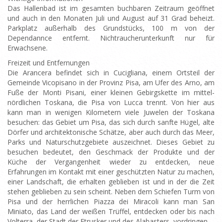
Das Hallenbad ist im gesamten buchbaren Zeitraum geöffnet
und auch in den Monaten Juli und August auf 31 Grad beheizt.
Parkplatz außerhalb des Grundstücks, 100 m von der
Dependannce entfernt. Nichtraucherunterkunft nur für
Erwachsene.
Freizeit und Entfernungen
Die Arancera befindet sich in Cucigliana, einem Ortsteil der
Gemeinde Vicopisano in der Provinz Pisa, am Ufer des Arno, am
Fuße der Monti Pisani, einer kleinen Gebirgskette im mittel-
nördlichen Toskana, die Pisa von Lucca trennt. Von hier aus
kann man in wenigen Kilometern viele Juwelen der Toskana
besuchen: das Gebiet um Pisa, das sich durch sanfte Hügel, alte
Dörfer und architektonische Schätze, aber auch durch das Meer,
Parks und Naturschutzgebiete auszeichnet. Dieses Gebiet zu
besuchen bedeutet, den Geschmack der Produkte und der
Küche der Vergangenheit wieder zu entdecken, neue
Erfahrungen im Kontakt mit einer geschützten Natur zu machen,
einer Landschaft, die erhalten geblieben ist und in der die Zeit
stehen geblieben zu sein scheint. Neben dem Schiefen Turm von
Pisa und der herrlichen Piazza dei Miracoli kann man San
Miniato, das Land der weißen Trüffel, entdecken oder bis nach
Volterra, der Stadt der Etrusker und des Alabasters, vordringen.