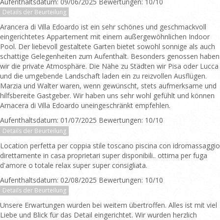
Aufenthaltsdatum: 09/06/2025 Bewertungen: 10/10
Details der Beurteilung
Arancera di Villa Edoardo ist ein sehr schönes und geschmackvoll
eingerichtetes Appartement mit einem außergewöhnlichen Indoor
Pool. Der liebevoll gestaltete Garten bietet sowohl sonnige als auch
schattige Gelegenheiten zum Aufenthalt. Besonders genossen haben
wir die private Atmosphäre. Die Nähe zu Städten wir Pisa oder Lucca
und die umgebende Landschaft laden ein zu reizvollen Ausflügen.
Marzia und Walter waren, wenn gewünscht, stets aufmerksame und
hilfsbereite Gastgeber. Wir haben uns sehr wohl gefühlt und können
Arnacera di Villa Edoardo uneingeschränkt empfehlen.
Aufenthaltsdatum: 01/07/2025 Bewertungen: 10/10
Details der Beurteilung
Location perfetta per coppia stile toscano piscina con idromassaggio
direttamente in casa proprietari super disponibili.. ottima per fuga
d'amore o totale relax super super consigliata.
Aufenthaltsdatum: 02/08/2025 Bewertungen: 10/10
Details der Beurteilung
Unsere Erwartungen wurden bei weitem übertroffen. Alles ist mit viel
Liebe und Blick für das Detail eingerichtet. Wir wurden herzlich