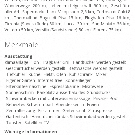
Wanderwege 200 m, Lebensmittelgeschäft 500 m, Geschäfte
aller Art, Supermarkt 1 km, Vicopisano 2,5 km, Certosa di Calci 8
km, Thermalbad Bagni di Pisa 15 km, Flughafen Pisa 16 km,
Tirrenia (Sandstrände) 30 km, Lucca 30 km, San Miniato 36 km,
Volterra 50 km, Versilia (Sandstrände) 50 km, Florenz 75 km.
Merkmale
Ausstattung
Klimaanlage
Fön
Tragbarer Grill
Handtücher werden gestellt
Geschirrtücher werden gestellt
Bettwäsche werden gestellt
Tiefkühler
Küche
Elektr. Ofen
Kühlschrank
Mixer
Eigener Garten
Internet free
Sonnenliegen
Filterkaffeemaschine
Espressokanne
Mikrowelle
Sonnenschirm
Parkplatz ausserhalb des Grundstücks
Schwimmbecken mit Unterwassermassage
Privater Pool
Beheiztes Schwimmbad
Abendessen im Freien
Zentralheizung
Esszimmer
Gartenstühl
Zitruspresse
Gartentisch
Handtücher für das Schwimmbad werden gestellt
Toaster
Satelliten-TV
Wichtige Informationen