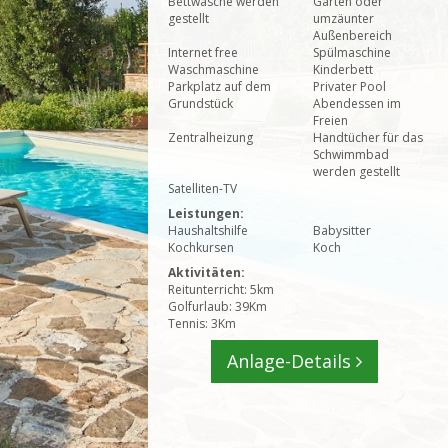
Bettwäsche werden
Garten oder
gestellt
umzäunter
Außenbereich
Internet free
Spülmaschine
Waschmaschine
Kinderbett
Parkplatz auf dem
Privater Pool
Grundstück
Abendessen im
Freien
Zentralheizung
Handtücher für das
Schwimmbad
werden gestellt
Satelliten-TV
Leistungen:
Haushaltshilfe
Babysitter
Kochkursen
Koch
Aktivitäten:
Reitunterricht: 5km
Golfurlaub: 39Km
Tennis: 3Km
Anlage-Details