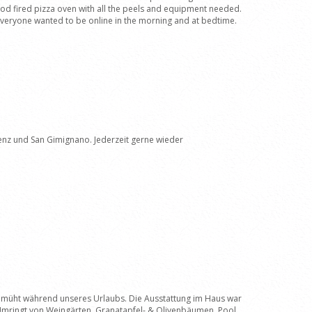
wood fired pizza oven with all the peels and equipment needed.
everyone wanted to be online in the morning and at bedtime.
renz und San Gimignano. Jederzeit gerne wieder
bemüht während unseres Urlaubs. Die Ausstattung im Haus war
 Umringt von Weingärten, Granatapfel- & Olivenbäumen, Pool,