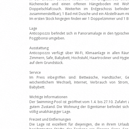
Küchenecke und einen offenen Hängeboden mit Woh
Doppelschlafcouch. Weiterhin im Erdgeschoss befinde
zusammenstellbar), 1 Bad mit Dusche und ein Abstellraum m
Im ersten Stock hingegen finden wir 1 Doppelzimmer und 1 B
Lage
Anticopozzo befindet sich in Panoramalage in den typischen
Poggibonsi umgeben.
Ausstattung
Anticopozzo verfügt über Wi-Fi, Klimaanlage in allen Räum
Zimmern, Safe, Babybett, Hochstuhl, Haartrockner und Hygi
auf dem Grundstück.
Service
Im Preis inbegriffen sind: Bettwäsche, Handtücher, G
wöchentlichem Wechsel), Internet, Verbrauch von Stro
Babybett.
Wichtige Informationen
Der Swimming-Pool ist geöffnet vom 1.4. bis 27.10. Zufahr
gutem Zustand. Die Wohnung der Eigentümer befindet sich 
völlig unabhängiger Lage.
Freizeit und Entfernungen
Die Lage ist exzellent für diejenigen, die in ihrem Urla