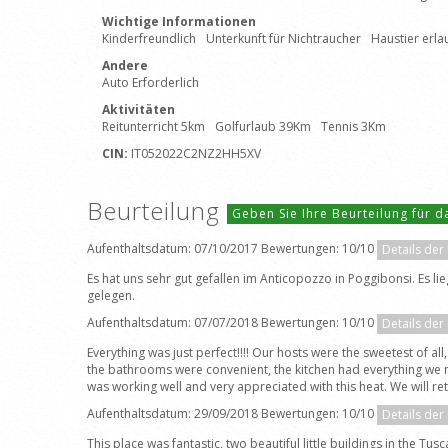
Wichtige Informationen
Kinderfreundlich
Unterkunft für Nichtraucher
Haustier erla
Andere
Auto Erforderlich
Aktivitäten
Reitunterricht 5km
Golfurlaub 39Km
Tennis 3Km
CIN:
IT052022C2NZ2HH5XV
Beurteilung
Geben Sie Ihre Beurteilung für 
Aufenthaltsdatum: 07/10/2017 Bewertungen: 10/10
Details der
Es hat uns sehr gut gefallen im Anticopozzo in Poggibonsi. Es li
gelegen.
Aufenthaltsdatum: 07/07/2018 Bewertungen: 10/10
Details der
Everything was just perfect!!!! Our hosts were the sweetest of 
the bathrooms were convenient, the kitchen had everything we n
was working well and very appreciated with this heat. We will ret
Aufenthaltsdatum: 29/09/2018 Bewertungen: 10/10
Details der
This place was fantastic, two beautiful little buildings in the