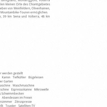
Gimignano, Monteriggioni, Volterra
elen kleinen Orte des Chiantigebietes
geben von Weinfeldern, Olivenhainen,
r Mountainbike-Touren ermöglichen.
o, 39 km Siena und Volterra, 48 km
 werden gestellt
Kamin
Tiefkühler
Bügeleisen
er Garten
aschine
Waschmaschine
aschine
Espressokanne
Mikrowelle
es Schwimmbecken
Abendessen im Freien
nzimmer
Zitruspresse
llt
Toaster
Satelliten-TV