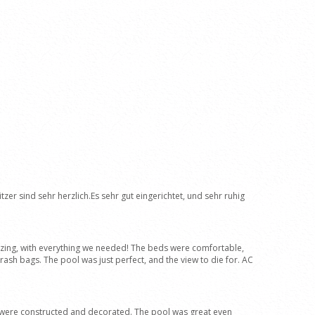
zer sind sehr herzlich.Es sehr gut eingerichtet, und sehr ruhig
mazing, with everything we needed! The beds were comfortable,
sh bags. The pool was just perfect, and the view to die for. AC
its were constructed and decorated. The pool was great even