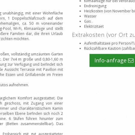
Klimaanlage nur bei Verbrauch
Endreinigung
Heizkosten (von November bis 
dig unabhängig, mit einer Wohnfläche
Wasser
rn, 1 Doppelschlafcouch auf dem
Gas .
hemaligen, ca. 50 m voneinander
Elektrizitaet
-Pool, Wi-Fi, Klimaanlage und stellt
ßere Familien dar, die ihren Urlaub
Extrakosten (vor Ort 
rzichten möchten.
Aufenthaltstaxe pro Person/T
Rückzahlbare Kaution (zahlbar
großen, vollständig umzäunten Garten
bt. Der 7x4 m große und 0,80-1,60 m
Info-anfrage
zung zur Verfügung und befindet sich
e Aussicht Terrasse mit Pavillon mit
che Essen und Grillabende im Freien
 Autos aufnehmen.
eglichem Komfort ausgestattet. Die
ch geschoss, mit Zugang von einer
immer und charakteristischem Kamin
erselben Ebene befinden sich noch 2
ne. 6 Stufen führen hinunter zum
r (Betten zusammenstellbar). Das
 Essbereich mit gut ausgestatteter