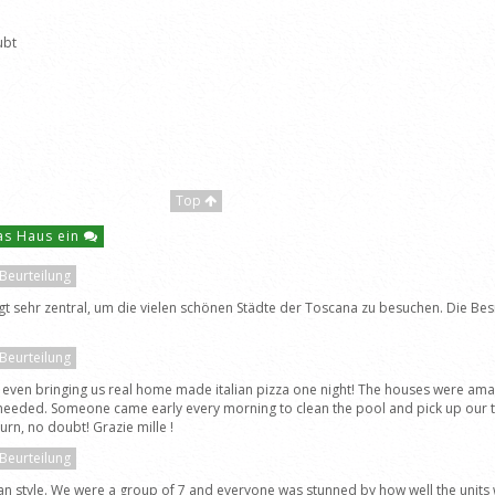
ubt
Top
das Haus ein
 Beurteilung
egt sehr zentral, um die vielen schönen Städte der Toscana zu besuchen. Die Besit
 Beurteilung
all, even bringing us real home made italian pizza one night! The houses were a
eeded. Someone came early every morning to clean the pool and pick up our tra
urn, no doubt! Grazie mille !
 Beurteilung
 Tuscan style. We were a group of 7 and everyone was stunned by how well the un