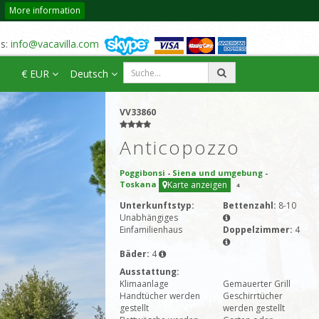
More information
us:
info@vacavilla.com
€ EUR
Deutsch
VV33860
Anticopozzo
Poggibonsi
-
Siena und umgebung
-
Toskana
Karte anzeigen
4
Unterkunftstyp:
Bettenzahl:
8-10
Unabhängiges
Einfamilienhaus
Doppelzimmer:
4
Bäder:
4
Ausstattung:
Klimaanlage
Gemauerter Grill
Handtücher werden
Geschirrtücher
gestellt
werden gestellt