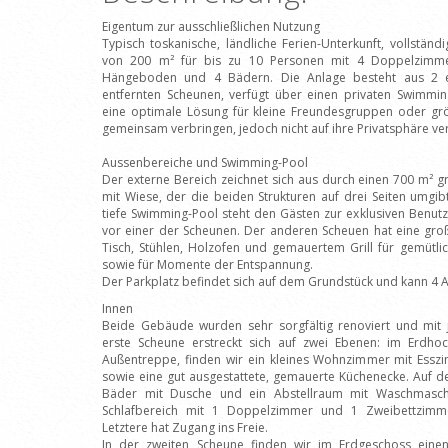
Eigentum zur ausschließlichen Nutzung
Typisch toskanische, ländliche Ferien-Unterkunft, vollstän
von 200 m² für bis zu 10 Personen mit 4 Doppelzimme
Hängeboden und 4 Bädern. Die Anlage besteht aus 2 e
entfernten Scheunen, verfügt über einen privaten Swimming
eine optimale Lösung für kleine Freundesgruppen oder grö
gemeinsam verbringen, jedoch nicht auf ihre Privatsphäre ve
Aussenbereiche und Swimming-Pool
Der externe Bereich zeichnet sich aus durch einen 700 m² 
mit Wiese, der die beiden Strukturen auf drei Seiten umgi
tiefe Swimming-Pool steht den Gästen zur exklusiven Benut
vor einer der Scheunen. Der anderen Scheuen hat eine groß
Tisch, Stühlen, Holzofen und gemauertem Grill für gemütli
sowie für Momente der Entspannung.
Der Parkplatz befindet sich auf dem Grundstück und kann 4
Innen
Beide Gebäude wurden sehr sorgfältig renoviert und mit j
erste Scheune erstreckt sich auf zwei Ebenen: im Erdho
Außentreppe, finden wir ein kleines Wohnzimmer mit Essz
sowie eine gut ausgestattete, gemauerte Küchenecke. Auf d
Bäder mit Dusche und ein Abstellraum mit Waschmaschi
Schlafbereich mit 1 Doppelzimmer und 1 Zweibettzimme
Letztere hat Zugang ins Freie.
In der zweiten Scheune finden wir im Erdgeschoss einen