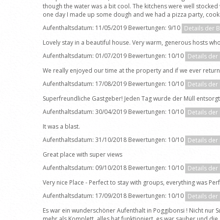
though the water was a bit cool. The kitchens were well stocked
one day I made up some dough and we had a pizza party, cooked 
Aufenthaltsdatum: 11/05/2019 Bewertungen: 9/10
Details der 
Lovely stay in a beautiful house. Very warm, generous hosts who
Aufenthaltsdatum: 01/07/2019 Bewertungen: 10/10
Details der
We really enjoyed our time at the property and if we ever return
Aufenthaltsdatum: 17/08/2019 Bewertungen: 10/10
Details der
Superfreundliche Gastgeber! Jeden Tag wurde der Müll entsorgt 
Aufenthaltsdatum: 30/04/2019 Bewertungen: 10/10
Details der
It was a blast.
Aufenthaltsdatum: 31/10/2018 Bewertungen: 10/10
Details der
Great place with super views
Aufenthaltsdatum: 09/10/2018 Bewertungen: 10/10
Details der
Very nice Place - Perfect to stay with groups, everything was Per
Aufenthaltsdatum: 17/09/2018 Bewertungen: 10/10
Details der
Es war ein wunderschöner Aufenthalt in Poggibonsi ! Nicht nur
mehr als Komplett, alles hat funktioniert, es war sauber und 