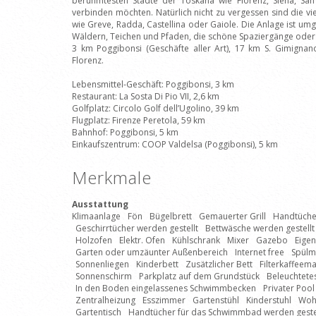
berühmtesten Städte der Toskana wie Florenz, Siena, San 
verbinden möchten. Natürlich nicht zu vergessen sind die vi
wie Greve, Radda, Castellina oder Gaiole. Die Anlage ist um
Wäldern, Teichen und Pfaden, die schöne Spaziergänge ode
3 km Poggibonsi (Geschäfte aller Art), 17 km S. Gimignan
Florenz.
Lebensmittel-Geschäft: Poggibonsi, 3 km
Restaurant: La Sosta Di Pio VII, 2,6 km
Golfplatz: Circolo Golf dell’Ugolino, 39 km
Flugplatz: Firenze Peretola, 59 km
Bahnhof: Poggibonsi, 5 km
Einkaufszentrum: COOP Valdelsa (Poggibonsi), 5 km
Merkmale
Ausstattung
Klimaanlage
Fön
Bügelbrett
Gemauerter Grill
Handtücher
Geschirrtücher werden gestellt
Bettwäsche werden gestellt
Holzofen
Elektr. Ofen
Kühlschrank
Mixer
Gazebo
Eigen
Garten oder umzäunter Außenbereich
Internet free
Spülm
Sonnenliegen
Kinderbett
Zusätzlicher Bett
Filterkaffeem
Sonnenschirm
Parkplatz auf dem Grundstück
Beleuchtet
In den Boden eingelassenes Schwimmbecken
Privater Pool
Zentralheizung
Esszimmer
Gartenstühl
Kinderstuhl
Woh
Gartentisch
Handtücher für das Schwimmbad werden geste