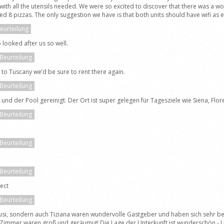
 with all the utensils needed. We were so excited to discover that there was a 
8 pizzas. The only suggestion we have is that both units should have wifi as 
Beurteilung
 looked after us so well.
 Beurteilung
 to Tuscany we’d be sure to rent there again.
 Beurteilung
und der Pool gereinigt. Der Ort ist super gelegen für Tagesziele wie Siena, Flo
 Beurteilung
 Beurteilung
 Beurteilung
fect
 Beurteilung
 Susi, sondern auch Tiziana waren wundervolle Gastgeber und haben sich sehr 
die Zimmer waren groß und geräumig! Die Lage der Unterkunft ist wunderschön -