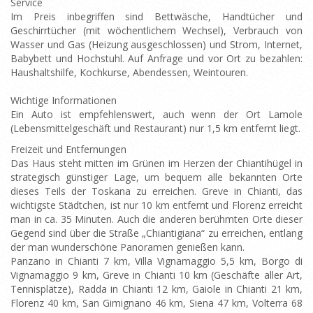
Service
Im Preis inbegriffen sind Bettwäsche, Handtücher und
Geschirrtücher (mit wöchentlichem Wechsel), Verbrauch von
Wasser und Gas (Heizung ausgeschlossen) und Strom, Internet,
Babybett und Hochstuhl. Auf Anfrage und vor Ort zu bezahlen:
Haushaltshilfe, Kochkurse, Abendessen, Weintouren.
Wichtige Informationen
Ein Auto ist empfehlenswert, auch wenn der Ort Lamole
(Lebensmittelgeschäft und Restaurant) nur 1,5 km entfernt liegt.
Freizeit und Entfernungen
Das Haus steht mitten im Grünen im Herzen der Chiantihügel in
strategisch günstiger Lage, um bequem alle bekannten Orte
dieses Teils der Toskana zu erreichen. Greve in Chianti, das
wichtigste Städtchen, ist nur 10 km entfernt und Florenz erreicht
man in ca. 35 Minuten. Auch die anderen berühmten Orte dieser
Gegend sind über die Straße „Chiantigiana“ zu erreichen, entlang
der man wunderschöne Panoramen genießen kann.
Panzano in Chianti 7 km, Villa Vignamaggio 5,5 km, Borgo di
Vignamaggio 9 km, Greve in Chianti 10 km (Geschäfte aller Art,
Tennisplätze), Radda in Chianti 12 km, Gaiole in Chianti 21 km,
Florenz 40 km, San Gimignano 46 km, Siena 47 km, Volterra 68