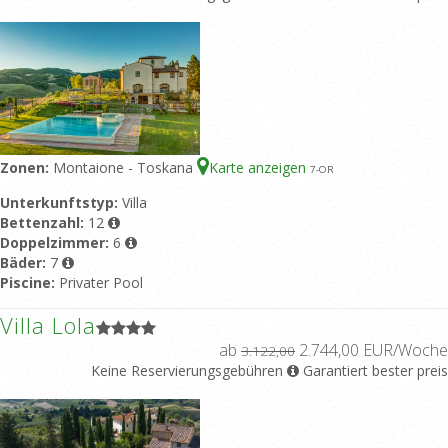
Zonen:
Montaione - Toskana
Karte anzeigen
7
-OR
Unterkunftstyp:
Villa
Bettenzahl:
12
Doppelzimmer:
6
Bäder:
7
Piscine:
Privater Pool
Villa Lola
ab
2.744,00 EUR/Woche
3.122,00
Keine Reservierungsgebühren
Garantiert bester preis