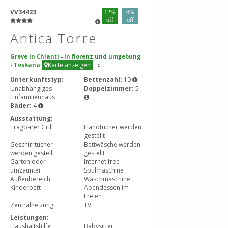
VV34423
12%
6%
off
off
Antica Torre
Greve in Chianti
-
In florenz und umgebung
-
Toskana
Karte anzeigen
2
Unterkunftstyp:
Bettenzahl:
10
Unabhängiges
Doppelzimmer:
5
Einfamilienhaus
Bäder:
4
Ausstattung:
Tragbarer Grill
Handtücher werden
gestellt
Geschirrtücher
Bettwäsche werden
werden gestellt
gestellt
Garten oder
Internet free
umzäunter
Spülmaschine
Außenbereich
Waschmaschine
Kinderbett
Abendessen im
Freien
Zentralheizung
TV
Leistungen:
Haushaltshilfe
Babysitter