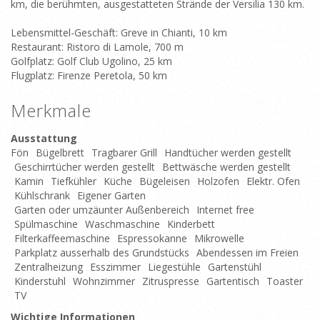
km, die berühmten, ausgestatteten Strände der Versilia 130 km.
Lebensmittel-Geschäft: Greve in Chianti, 10 km
Restaurant: Ristoro di Lamole, 700 m
Golfplatz: Golf Club Ugolino, 25 km
Flugplatz: Firenze Peretola, 50 km
Merkmale
Ausstattung
Fön
Bügelbrett
Tragbarer Grill
Handtücher werden gestellt
Geschirrtücher werden gestellt
Bettwäsche werden gestellt
Kamin
Tiefkühler
Küche
Bügeleisen
Holzofen
Elektr. Ofen
Kühlschrank
Eigener Garten
Garten oder umzäunter Außenbereich
Internet free
Spülmaschine
Waschmaschine
Kinderbett
Filterkaffeemaschine
Espressokanne
Mikrowelle
Parkplatz ausserhalb des Grundstücks
Abendessen im Freien
Zentralheizung
Esszimmer
Liegestühle
Gartenstühl
Kinderstuhl
Wohnzimmer
Zitruspresse
Gartentisch
Toaster
TV
Wichtige Informationen