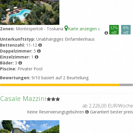
12%
6%
Zonen:
Montespertoli - Toskana
Karte anzeigen
5
off
off
Unterkunftstyp:
Unabhängiges Einfamilienhaus
Bettenzahl:
11-12
Doppelzimmer:
5
Einzelzimmer:
1
Bäder:
3
Piscine:
Privater Pool
Bewertungen:
9/10 basiert auf 2 Beurteilung
Casale Mazzini
ab 2.226,00 EUR/Woche
Keine Reservierungsgebühren
Garantiert bester preis