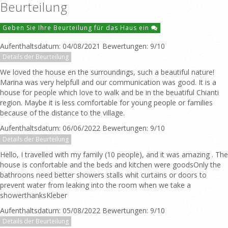
Beurteilung
Geben Sie Ihre Beurteilung für das Haus ein
Aufenthaltsdatum: 04/08/2021 Bewertungen: 9/10
Details der Beurteilung
We loved the house en the surroundings, such a beautiful nature!
Marina was very helpfull and our communication was good. It is a
house for people which love to walk and be in the beuatiful Chianti
region. Maybe it is less comfortable for young people or families
because of the distance to the village.
Aufenthaltsdatum: 06/06/2022 Bewertungen: 9/10
Details der Beurteilung
Hello, I travelled with my family (10 people), and it was amazing . The
house is confortable and the beds and kitchen were goodsOnly the
bathroons need better showers stalls whit curtains or doors to
prevent water from leaking into the room when we take a
showerthanksKleber
Aufenthaltsdatum: 05/08/2022 Bewertungen: 9/10
Details der Beurteilung