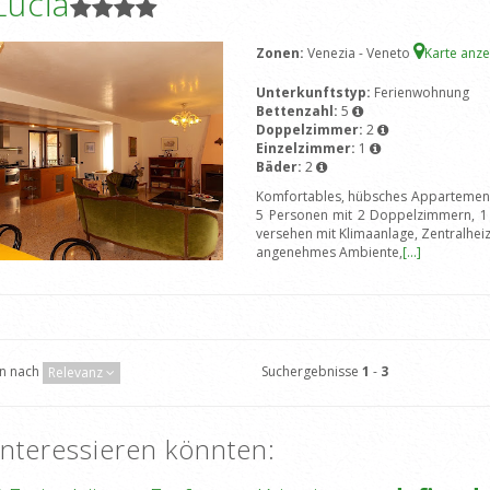
Lucia
Zonen:
Venezia - Veneto
Karte anz
Unterkunftstyp:
Ferienwohnung
Bettenzahl:
5
Doppelzimmer:
2
Einzelzimmer:
1
Bäder:
2
Komfortables, hübsches Appartement 
5 Personen mit 2 Doppelzimmern, 1 
versehen mit Klimaanlage, Zentralheizu
angenehmes Ambiente,
[...]
Suchergebnisse
1
-
3
en nach
Relevanz
interessieren könnten: