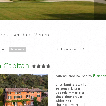
enhäuser dans Veneto
Suchergebnisse
1
-
3
en nach
Relevanz
 Capitani
Zonen:
Bardolino - Veneto
Karte a
Unterkunftstyp:
Villa
Bettenzahl:
12
Doppelzimmer:
5
Einzelzimmer:
2
Bäder:
5
Piscine:
Privater Pool