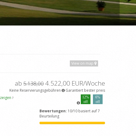
View on map
ab
4.522,00 EUR/Woche
5.138,00
Keine Reservierungsgebühren
Garantiert bester preis
nzeigen
12%
6%
7
off
off
Bewertungen:
10/10 basiert auf 7
Beurteilung