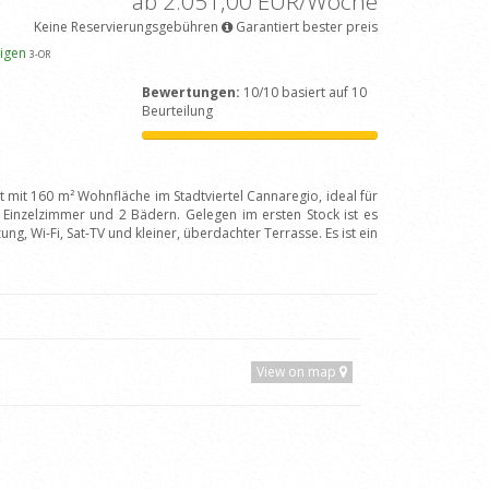
ab 2.051,00 EUR/Woche
Keine Reservierungsgebühren
Garantiert bester preis
eigen
3
-OR
Bewertungen:
10/10 basiert auf 10
Beurteilung
mit 160 m² Wohnfläche im Stadtviertel Cannaregio, ideal für
Einzelzimmer und 2 Bädern. Gelegen im ersten Stock ist es
ng, Wi-Fi, Sat-TV und kleiner, überdachter Terrasse. Es ist ein
View on map