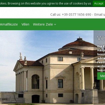
okies. Browsing on this website you agree to the use of cookies by us
Accept
Call us: +39 0577 1656 690 - Email 
Amalfiküste
Villen
Weitere Ziele
Ve
Die R
Haupt
beein
adria
Fest
arch
beein
Me