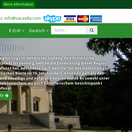
More information
us:
info@vacavilla.com
€ EUR
Deutsch
netien
egion liegt im Nordosten Italiens, ihre historische
stadt ist Venedig, welche die Entwicklung dieser Region
flusst hat, besonders nach dem Verfall des Hafens an der
tischen Küste im 15. Jahrhundert. Venetien galt als das
land Venedigs und aufgrund dessen wurde es sowohl unter
itektonischem als auch künstlerischem Gesichtspunkt
flusst.
hr