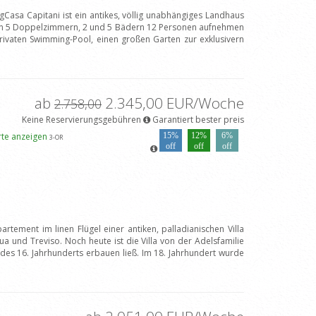
gCasa Capitani ist ein antikes, völlig unabhängiges Landhaus
nen 5 Doppelzimmern, 2 und 5 Bädern 12 Personen aufnehmen
rivaten Swimming-Pool, einen großen Garten zur exklusivern
ab
2.345,00 EUR/Woche
2.758,00
Keine Reservierungsgebühren
Garantiert bester preis
rte anzeigen
15%
12%
6%
3
-OR
off
off
off
rtement im linen Flügel einer antiken, palladianischen Villa
 und Treviso. Noch heute ist die Villa von der Adelsfamilie
 des 16. Jahrhunderts erbauen ließ. Im 18. Jahrhundert wurde