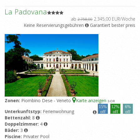
La Padovana
ab
2.345,00 EUR/Woche
2.758,00
Keine Reservierungsgebühren
Garantiert bester preis
Zonen:
Piombino Dese - Veneto
Karte anzeigen
3
-OR
15%
12%
6%
Unterkunftstyp:
Ferienwohnung
off
off
off
Bettenzahl:
8
Doppelzimmer:
4
Bäder:
3
Piscine:
Privater Pool