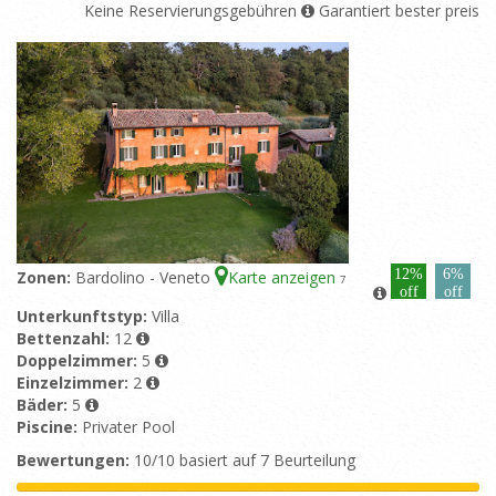
Keine Reservierungsgebühren
Garantiert bester preis
12%
6%
Zonen:
Bardolino - Veneto
Karte anzeigen
7
off
off
Unterkunftstyp:
Villa
Bettenzahl:
12
Doppelzimmer:
5
Einzelzimmer:
2
Bäder:
5
Piscine:
Privater Pool
Bewertungen:
10/10 basiert auf 7 Beurteilung