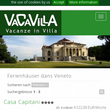
the use of cookies by us
Accept
More information
Toggl
navig
Ferienhäuser dans Veneto
Sortieren nach
Relevanz
Suchergebnisse
1
-
3
Casa Capitani
ab
4.522,00 EUR/Woche
5.138,00