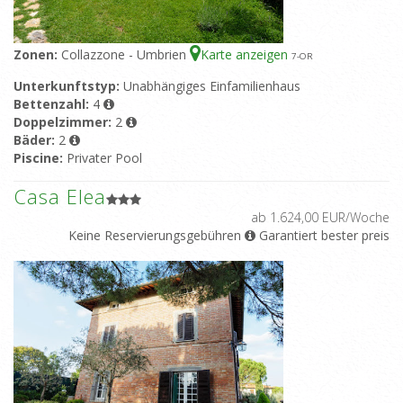
Zonen:
Collazzone - Umbrien
Karte anzeigen
7
-OR
Unterkunftstyp:
Unabhängiges Einfamilienhaus
Bettenzahl:
4
Doppelzimmer:
2
Bäder:
2
Piscine:
Privater Pool
Casa Elea
ab 1.624,00 EUR/Woche
Keine Reservierungsgebühren
Garantiert bester preis