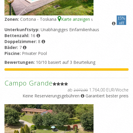
15%
Zonen:
Cortona - Toskana
Karte anzeigen
5
off
Unterkunftstyp:
Unabhängiges Einfamilienhaus
Bettenzahl:
16
Doppelzimmer:
8
Bäder:
7
Piscine:
Privater Pool
Bewertungen:
10/10 basiert auf 3 Beurteilung
Campo Grande
ab
1.764,00 EUR/Woche
2.072,00
Keine Reservierungsgebühren
Garantiert bester preis