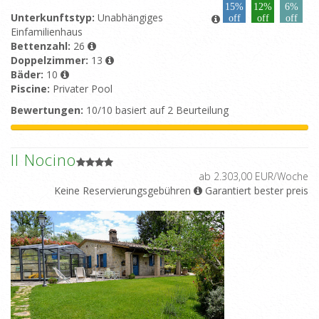
15%
12%
6%
Unterkunftstyp:
Unabhängiges
off
off
off
Einfamilienhaus
Bettenzahl:
26
Doppelzimmer:
13
Bäder:
10
Piscine:
Privater Pool
Bewertungen:
10/10 basiert auf 2 Beurteilung
Il Nocino
ab 2.303,00 EUR/Woche
Keine Reservierungsgebühren
Garantiert bester preis