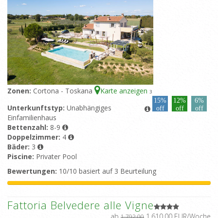
Zonen:
Cortona - Toskana
Karte anzeigen
3
15%
12%
6%
Unterkunftstyp:
Unabhängiges
off
off
off
Einfamilienhaus
Bettenzahl:
8-9
Doppelzimmer:
4
Bäder:
3
Piscine:
Privater Pool
Bewertungen:
10/10 basiert auf 3 Beurteilung
Fattoria Belvedere alle Vigne
ab
1.610,00 EUR/Woche
1.792,00