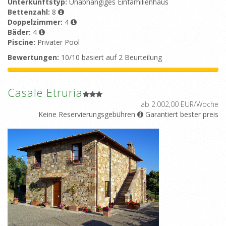
Unterkunftstyp:
Unabhängiges Einfamilienhaus
Bettenzahl:
8
Doppelzimmer:
4
Bäder:
4
Piscine:
Privater Pool
Bewertungen:
10/10 basiert auf 2 Beurteilung
Casale Etruria
ab 2.002,00 EUR/Woche
Keine Reservierungsgebühren
Garantiert bester preis