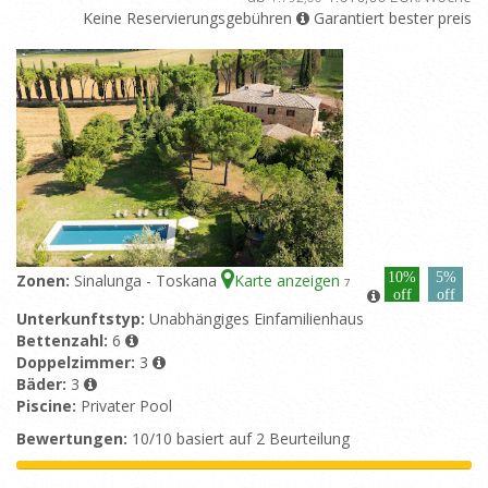
Keine Reservierungsgebühren
Garantiert bester preis
10%
5%
Zonen:
Sinalunga - Toskana
Karte anzeigen
7
off
off
Unterkunftstyp:
Unabhängiges Einfamilienhaus
Bettenzahl:
6
Doppelzimmer:
3
Bäder:
3
Piscine:
Privater Pool
Bewertungen:
10/10 basiert auf 2 Beurteilung