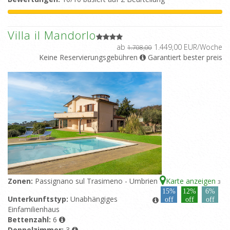
Villa il Mandorlo
ab
1.449,00 EUR/Woche
1.708,00
Keine Reservierungsgebühren
Garantiert bester preis
Zonen:
Passignano sul Trasimeno - Umbrien
Karte anzeigen
3
15%
12%
6%
Unterkunftstyp:
Unabhängiges
off
off
off
Einfamilienhaus
Bettenzahl:
6
Doppelzimmer:
3