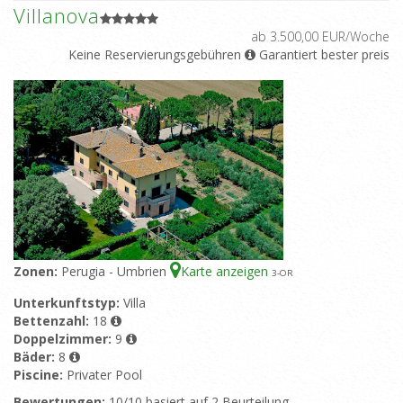
Villanova
ab 3.500,00 EUR/Woche
Keine Reservierungsgebühren
Garantiert bester preis
Zonen:
Perugia - Umbrien
Karte anzeigen
3
-OR
Unterkunftstyp:
Villa
Bettenzahl:
18
Doppelzimmer:
9
Bäder:
8
Piscine:
Privater Pool
Bewertungen:
10/10 basiert auf 2 Beurteilung