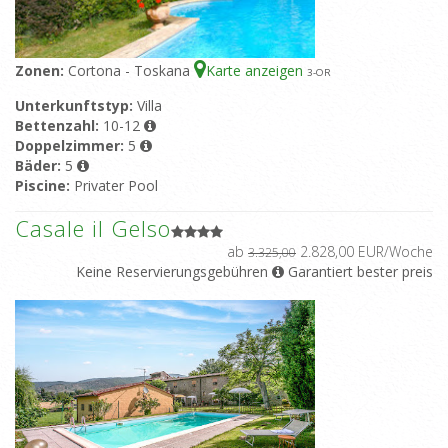
Zonen:
Cortona - Toskana
Karte anzeigen
3
-OR
Unterkunftstyp:
Villa
Bettenzahl:
10-12
Doppelzimmer:
5
Bäder:
5
Piscine:
Privater Pool
Casale il Gelso
ab
2.828,00 EUR/Woche
3.325,00
Keine Reservierungsgebühren
Garantiert bester preis