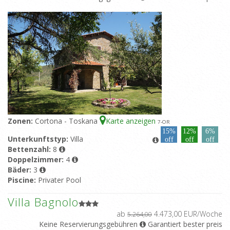
Zonen:
Cortona - Toskana
Karte anzeigen
7
-OR
15%
12%
6%
Unterkunftstyp:
Villa
off
off
off
Bettenzahl:
8
Doppelzimmer:
4
Bäder:
3
Piscine:
Privater Pool
Villa Bagnolo
ab
4.473,00 EUR/Woche
5.264,00
Keine Reservierungsgebühren
Garantiert bester preis