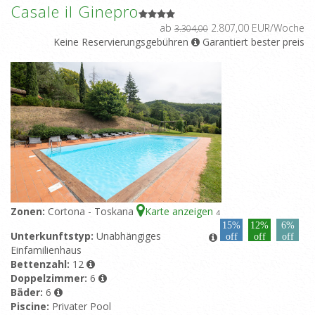
Casale il Ginepro
ab
2.807,00 EUR/Woche
3.304,00
Keine Reservierungsgebühren
Garantiert bester preis
Zonen:
Cortona - Toskana
Karte anzeigen
4
15%
12%
6%
Unterkunftstyp:
Unabhängiges
off
off
off
Einfamilienhaus
Bettenzahl:
12
Doppelzimmer:
6
Bäder:
6
Piscine:
Privater Pool