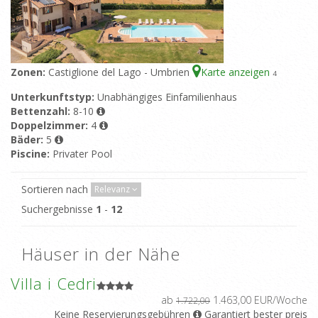
Zonen:
Castiglione del Lago - Umbrien
Karte anzeigen
4
Unterkunftstyp:
Unabhängiges Einfamilienhaus
Bettenzahl:
8-10
Doppelzimmer:
4
Bäder:
5
Piscine:
Privater Pool
Sortieren nach
Relevanz
Suchergebnisse
1
-
12
Häuser in der Nähe
Villa i Cedri
ab
1.463,00 EUR/Woche
1.722,00
Keine Reservierungsgebühren
Garantiert bester preis