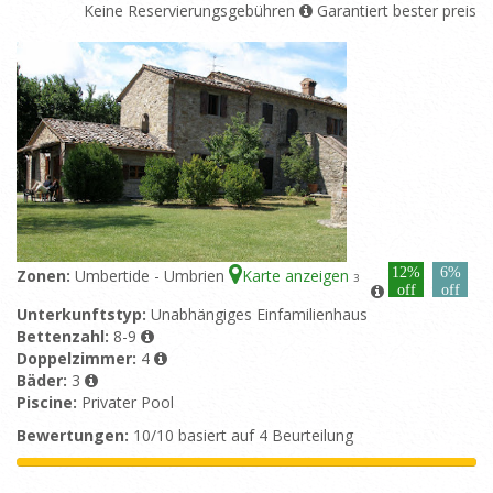
Keine Reservierungsgebühren
Garantiert bester preis
12%
6%
Zonen:
Umbertide - Umbrien
Karte anzeigen
3
off
off
Unterkunftstyp:
Unabhängiges Einfamilienhaus
Bettenzahl:
8-9
Doppelzimmer:
4
Bäder:
3
Piscine:
Privater Pool
Bewertungen:
10/10 basiert auf 4 Beurteilung