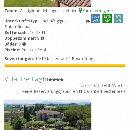
Zonen:
Castiglione del Lago - Umbrien
Karte anzeigen
7
15%
12%
6%
Unterkunftstyp:
Unabhängiges
off
off
off
Einfamilienhaus
Bettenzahl:
16-18
Doppelzimmer:
8
Bäder:
9
Piscine:
Privater Pool
Bewertungen:
10/10 basiert auf 2 Beurteilung
Villa Tre Laghi
ab 2.597,00 EUR/Woche
Keine Reservierungsgebühren
Garantiert bester preis