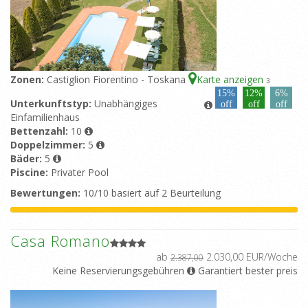
Zonen:
Castiglion Fiorentino - Toskana
Karte anzeigen
3
15%
12%
6%
Unterkunftstyp:
Unabhängiges
off
off
off
Einfamilienhaus
Bettenzahl:
10
Doppelzimmer:
5
Bäder:
5
Piscine:
Privater Pool
Bewertungen:
10/10 basiert auf 2 Beurteilung
Casa Romano
ab
2.030,00 EUR/Woche
2.387,00
Keine Reservierungsgebühren
Garantiert bester preis