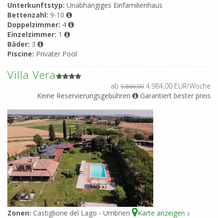
Unterkunftstyp:
Unabhängiges Einfamilienhaus
Bettenzahl:
9-10
Doppelzimmer:
4
Einzelzimmer:
1
Bäder:
3
Piscine:
Privater Pool
Villa Vera
ab
4.984,00 EUR/Woche
5.866,00
Keine Reservierungsgebühren
Garantiert bester preis
Zonen:
Castiglione del Lago - Umbrien
Karte anzeigen
3