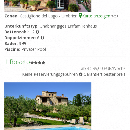
Zonen:
Castiglione del Lago - Umbrien
Karte anzeigen
7
-OR
Unterkunftstyp:
Unabhängiges Einfamilienhaus
Bettenzahl:
12
Doppelzimmer:
6
Bäder:
3
Piscine:
Privater Pool
Il Roseto
ab 4.599,00 EUR/Woche
Keine Reservierungsgebühren
Garantiert bester preis