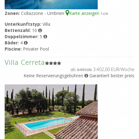
Zonen:
Collazzone - Umbrien
Karte anzeigen
7
-OR
Unterkunftstyp:
Villa
Bettenzahl:
10
Doppelzimmer:
5
Bäder:
4
Piscine:
Privater Pool
Villa Cerreta
ab
3.402,00 EUR/Woche
3.997,00
Keine Reservierungsgebühren
Garantiert bester preis