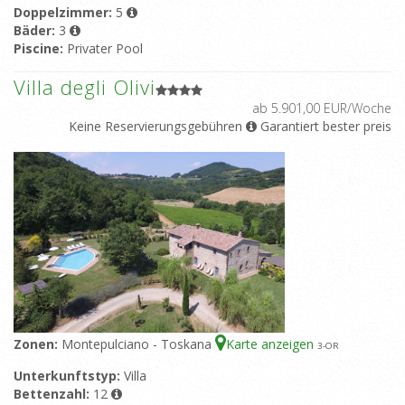
Doppelzimmer:
5
Bäder:
3
Piscine:
Privater Pool
Villa degli Olivi
ab 5.901,00 EUR/Woche
Keine Reservierungsgebühren
Garantiert bester preis
Zonen:
Montepulciano - Toskana
Karte anzeigen
3
-OR
Unterkunftstyp:
Villa
Bettenzahl:
12