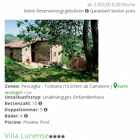
ab 3.003,00 EUR/Woche
Keine Reservierungsgebühren
Garantiert bester preis
Zonen:
Pescaglia - Toskana (10.05Km ab Camaiore )
Karte
anzeigen
7
-OR
Unterkunftstyp:
Unabhängiges Einfamilienhaus
Bettenzahl:
10
Doppelzimmer:
5
Bäder:
6
Piscine:
Privater Pool
Villa Lunense