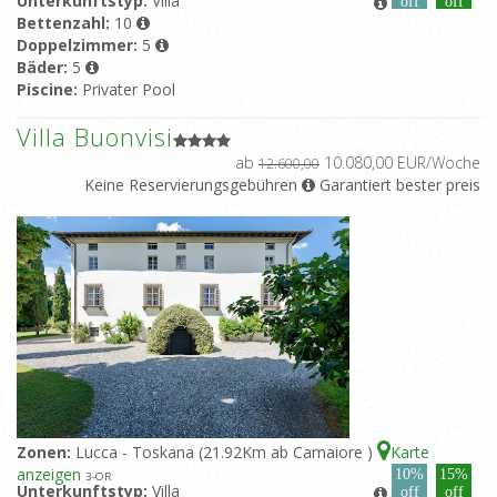
Unterkunftstyp:
Villa
off
off
Bettenzahl:
10
Doppelzimmer:
5
Bäder:
5
Piscine:
Privater Pool
Villa Buonvisi
ab
10.080,00 EUR/Woche
12.600,00
Keine Reservierungsgebühren
Garantiert bester preis
Zonen:
Lucca - Toskana (21.92Km ab Camaiore )
Karte
anzeigen
10%
15%
3
-OR
Unterkunftstyp:
Villa
off
off