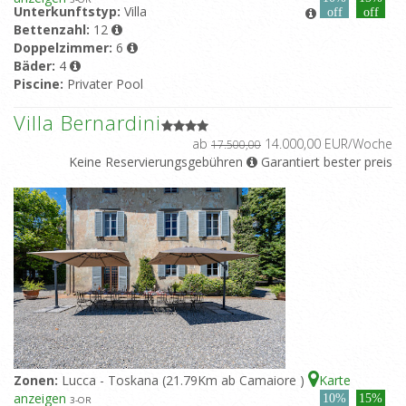
Unterkunftstyp:
Villa
off
off
Bettenzahl:
12
Doppelzimmer:
6
Bäder:
4
Piscine:
Privater Pool
Villa Bernardini
ab
14.000,00 EUR/Woche
17.500,00
Keine Reservierungsgebühren
Garantiert bester preis
Zonen:
Lucca - Toskana (21.79Km ab Camaiore )
Karte
anzeigen
10%
15%
3
-OR