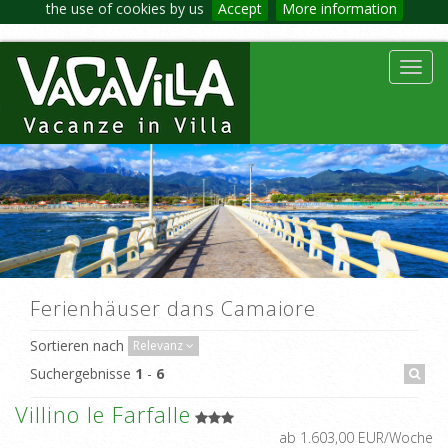
the use of cookies by us
Accept
More information
Toggl
navig
Ferienhäuser dans Camaiore
Sortieren nach
Relevanz
Suchergebnisse
1
-
6
Villino le Farfalle
ab 1.603,00 EUR/Woche