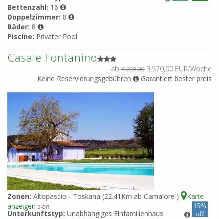
Bettenzahl:
16
Doppelzimmer:
8
Bäder:
8
Piscine:
Privater Pool
Casale Fontanino
ab
3.570,00 EUR/Woche
4.200,00
Keine Reservierungsgebühren
Garantiert bester preis
Zonen:
Altopascio - Toskana (22.41Km ab Camaiore )
Karte
anzeigen
15%
3
-OR
Unterkunftstyp:
Unabhängiges Einfamilienhaus
off