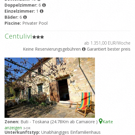
Doppelzimmer:
6
Einzelzimmer:
1
Bäder:
6
Piscine:
Privater Pool
Centulivi
ab 1.351,00 EUR/Woche
Keine Reservierungsgebühren
Garantiert bester preis
Zonen:
Buti - Toskana (24.78Km ab Camaiore )
Karte
anzeigen
3
-OR
Unterkunftstyp:
Unabhängiges Einfamilienhaus