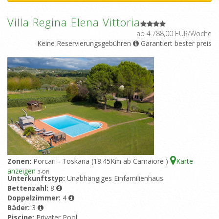
Villa Regina Elena Vittoria
ab 4.788,00 EUR/Woche
Keine Reservierungsgebühren
Garantiert bester preis
Zonen:
Porcari - Toskana (18.45Km ab Camaiore )
Karte
anzeigen
3
-OR
Unterkunftstyp:
Unabhängiges Einfamilienhaus
Bettenzahl:
8
Doppelzimmer:
4
Bäder:
3
Piscine:
Privater Pool