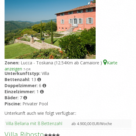
Zonen:
Lucca - Toskana (12.54Km ab Camaiore )
Karte
anzeigen
7
-OR
Unterkunftstyp:
Villa
Bettenzahl:
13
Doppelzimmer:
6
Einzelzimmer:
1
Bäder:
7
Piscine:
Privater Pool
Unterkunft auch wie folgt verfügbar::
Villa Bellaria mit 8 Bettenzahl
ab 4.900,00 EUR/Woche
Villa Ribosto