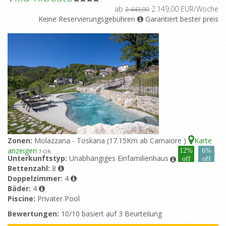
ab
2.149,00 EUR/Woche
2.443,00
Keine Reservierungsgebühren
Garantiert bester preis
Zonen:
Molazzana - Toskana (17.15Km ab Camaiore )
Karte
anzeigen
12%
6%
7
-OR
Unterkunftstyp:
Unabhängiges Einfamilienhaus
off
off
Bettenzahl:
8
Doppelzimmer:
4
Bäder:
4
Piscine:
Privater Pool
Bewertungen:
10/10 basiert auf 3 Beurteilung