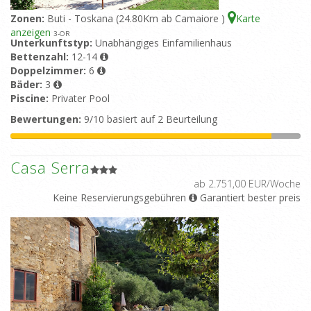
Zonen:
Buti - Toskana (24.80Km ab Camaiore )
Karte
anzeigen
3
-OR
Unterkunftstyp:
Unabhängiges Einfamilienhaus
Bettenzahl:
12-14
Doppelzimmer:
6
Bäder:
3
Piscine:
Privater Pool
Bewertungen:
9/10 basiert auf 2 Beurteilung
Casa Serra
ab 2.751,00 EUR/Woche
Keine Reservierungsgebühren
Garantiert bester preis