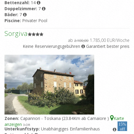
Bettenzahl:
14
Doppelzimmer:
7
Bäder:
7
Piscine:
Privater Pool
Sorgiva
ab
1.785,00 EUR/Woche
2.100,00
Keine Reservierungsgebühren
Garantiert bester preis
Zonen:
Capannori - Toskana (23.84Km ab Camaiore )
Karte
anzeigen
15%
3
-OR
Unterkunftstyp:
Unabhängiges Einfamilienhaus
off