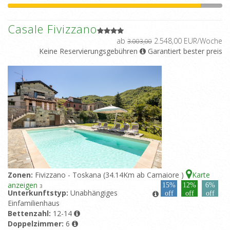
Casale Fivizzano
ab
2.548,00 EUR/Woche
3.003,00
Keine Reservierungsgebühren
Garantiert bester preis
Zonen:
Fivizzano - Toskana (34.14Km ab Camaiore )
Karte
anzeigen
15%
12%
6%
3
Unterkunftstyp:
Unabhängiges
off
off
off
Einfamilienhaus
Bettenzahl:
12-14
Doppelzimmer:
6