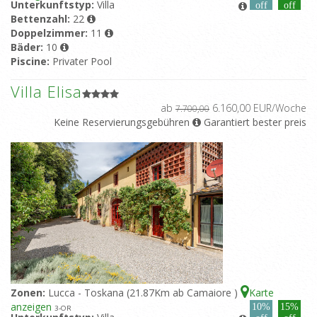
Unterkunftstyp:
Villa
off
off
Bettenzahl:
22
Doppelzimmer:
11
Bäder:
10
Piscine:
Privater Pool
Villa Elisa
ab
6.160,00 EUR/Woche
7.700,00
Keine Reservierungsgebühren
Garantiert bester preis
Zonen:
Lucca - Toskana (21.87Km ab Camaiore )
Karte
anzeigen
10%
15%
3
-OR