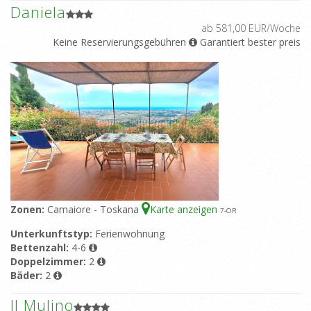
Daniela
ab 581,00 EUR/Woche
Keine Reservierungsgebühren
Garantiert bester preis
Zonen:
Camaiore - Toskana
Karte anzeigen
7
-OR
Unterkunftstyp:
Ferienwohnung
Bettenzahl:
4-6
Doppelzimmer:
2
Bäder:
2
Il Mulino