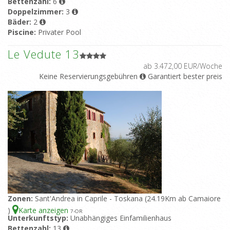
Bettenzahl:
6
Doppelzimmer:
3
Bäder:
2
Piscine:
Privater Pool
Le Vedute 13
ab 3.472,00 EUR/Woche
Keine Reservierungsgebühren
Garantiert bester preis
Zonen:
Sant'Andrea in Caprile - Toskana (24.19Km ab Camaiore
)
Karte anzeigen
7
-OR
Unterkunftstyp:
Unabhängiges Einfamilienhaus
Bettenzahl:
13