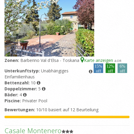
Zonen:
Barberino Val d'Elsa - Toskana
Karte anzeigen
4
-OR
15%
12%
6%
Unterkunftstyp:
Unabhängiges
off
off
off
Einfamilienhaus
Bettenzahl:
10
Doppelzimmer:
5
Bäder:
4
Piscine:
Privater Pool
Bewertungen:
10/10 basiert auf 12 Beurteilung
Casale Montenero