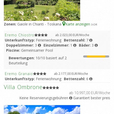
Zonen:
Gaiole in Chianti - Toskana
Karte anzeigen
3
-OR
Eremo Chiostro
ab 2.023,00 EUR/Woche
Unterkunftstyp:
Ferienwohnung
Bettenzahl:
7
Doppelzimmer:
3
Einzelzimmer:
1
Bäder:
3
Piscine:
Gemeinsamer Pool
Bewertungen:
10/10 basiert auf 2
Beurteilung
Eremo Granaio
ab 2.177,00 EUR/Woche
Unterkunftstyp:
Ferienwohnung
Bettenzahl:
6
Doppelzimmer:
2
Einzelzimmer:
2
Bäder:
2
Villa Ombrone
Piscine:
Gemeinsamer Pool
ab 10.997,00 EUR/Woche
Keine Reservierungsgebühren
Garantiert bester preis
Eremo Magnolia
ab 2.177,00 EUR/Woche
Unterkunftstyp:
Ferienwohnung
Bettenzahl:
5
Doppelzimmer:
2
Einzelzimmer:
1
Bäder:
2