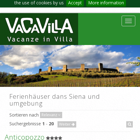
the use of cookies by us
Accept
More information
Toggl
navig
Ferienhäuser dans Siena und
umgebung
Sortieren nach
Relevanz
Suchergebnisse
1
-
20
Weiter
Anticopozzo