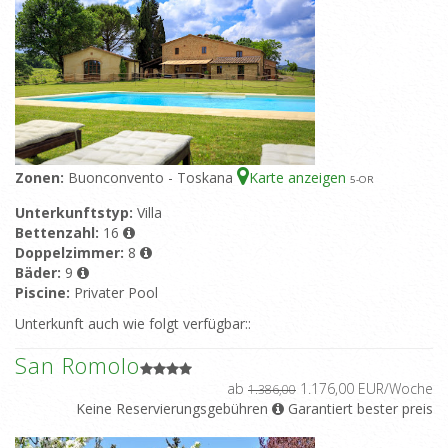
Piscine:
Gemeinsamer Pool
Zonen:
Buonconvento - Toskana
Karte anzeigen
5
-OR
Unterkunftstyp:
Villa
Bettenzahl:
16
Doppelzimmer:
8
Bäder:
9
Piscine:
Privater Pool
Unterkunft auch wie folgt verfügbar::
San Romolo
ab
1.176,00 EUR/Woche
1.386,00
Keine Reservierungsgebühren
Garantiert bester preis