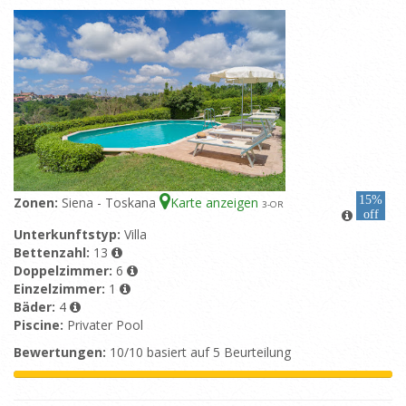
15%
Zonen:
Siena - Toskana
Karte anzeigen
3
-OR
off
Unterkunftstyp:
Villa
Bettenzahl:
13
Doppelzimmer:
6
Einzelzimmer:
1
Bäder:
4
Piscine:
Privater Pool
Bewertungen:
10/10 basiert auf 5 Beurteilung