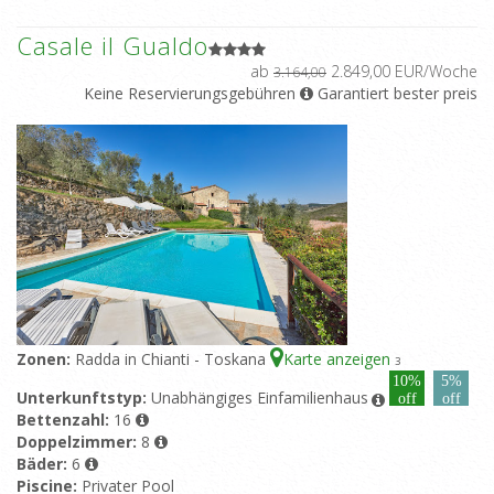
Casale il Gualdo
ab
2.849,00 EUR/Woche
3.164,00
Keine Reservierungsgebühren
Garantiert bester preis
Zonen:
Radda in Chianti - Toskana
Karte anzeigen
3
10%
5%
Unterkunftstyp:
Unabhängiges Einfamilienhaus
off
off
Bettenzahl:
16
Doppelzimmer:
8
Bäder:
6
Piscine:
Privater Pool