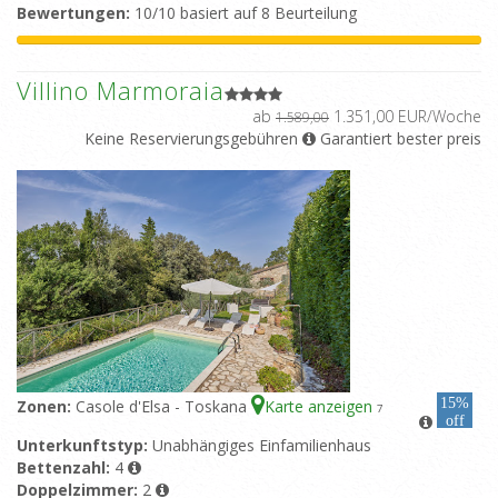
Bewertungen:
10/10 basiert auf 8 Beurteilung
Villino Marmoraia
ab
1.351,00 EUR/Woche
1.589,00
Keine Reservierungsgebühren
Garantiert bester preis
15%
Zonen:
Casole d'Elsa - Toskana
Karte anzeigen
7
off
Unterkunftstyp:
Unabhängiges Einfamilienhaus
Bettenzahl:
4
Doppelzimmer:
2