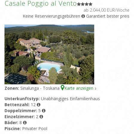
Casale Poggio al Vento
ab 2.044,00 EUR/Woche
Keine Reservierungsgebühren
Garantiert bester preis
Zonen:
Sinalunga - Toskana
Karte anzeigen
3
Unterkunftstyp:
Unabhängiges Einfamilienhaus
Bettenzahl:
12
Doppelzimmer:
5
Einzelzimmer:
2
Bäder:
8
Piscine:
Privater Pool