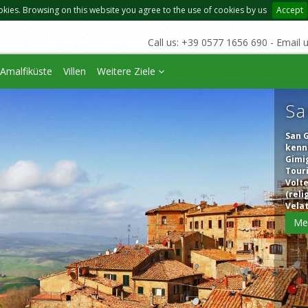
okies. Browsing on this website you agree to the use of cookies by us
Accept
Call us: +39 0577 1656 690 - Email 
Amalfiküste
Villen
Weitere Ziele
Sa
San G
kennz
Gimi
Tour
Volte
(rel
Velat
Me