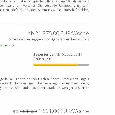
gMontaperti ist eine typische Villa aus dem 19. Jahrhundert
 dem Land um Volterra. Die gesamte Umgebung ist sehr
mit Getreidefeldern bilden stimmungsvolle Landschaftsbilder,
ab 21.875,00 EUR/Woche
Keine Reservierungsgebühren
Garantiert bester preis
zeigen
3
-OR
Bewertungen:
8/10 basiert auf 1
Beurteilung
Villa Del Silenzio befindet sich auf dem Gipfel eines Hügels
kerstadt. Hier kann man Überreste jeglicher Art bewundern,
 der Gassen und Plätze der Stadt. In weniger als einer
ab
1.561,00 EUR/Woche
1.841,00