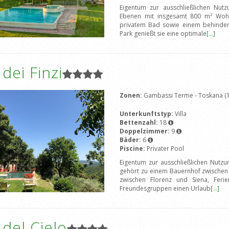
Eigentum zur ausschließlichen Nutzu
Ebenen mit insgesamt 800 m² Wohn
privatem Bad sowie einem behindert
Park genießt sie eine optimale
[...]
 dei Finzi
Zonen:
Gambassi Terme - Toskana (1
Unterkunftstyp:
Villa
Bettenzahl:
18
Doppelzimmer:
9
Bäder:
6
Piscine:
Privater Pool
Eigentum zur ausschließlichen Nutzu
gehört zu einem Bauernhof zwischen 
zwischen Florenz und Siena, Ferie
Freundesgruppen einen Urlaub
[...]
a del Cielo