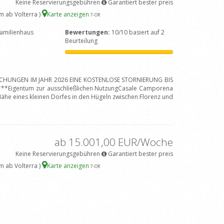
Keine Reservierungsgebühren
Garantiert bester preis
m ab Volterra )
Karte anzeigen
7
-OR
amilienhaus
Bewertungen:
10/10 basiert auf 2
Beurteilung
BUCHUNGEN IM JAHR 2026 EINE KOSTENLOSE STORNIERUNG BIS
*Eigentum zur ausschließlichen NutzungCasale Camporena
er Nähe eines kleinen Dorfes in den Hügeln zwischen Florenz und
ab 15.001,00 EUR/Woche
Keine Reservierungsgebühren
Garantiert bester preis
m ab Volterra )
Karte anzeigen
7
-OR