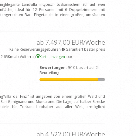
ngElegante Landvilla intypisch toskanischem Stil auf zwei
fläche, ideal für 12 Personen mit 6 Doppelzimmern mit
engerechten Bad. Eingetaucht in einen großen, umzäunten
ab 7.497,00 EUR/Woche
Keine Reservierungsgebühren
Garantiert bester preis
2.65Km ab Volterra )
Karte anzeigen
3
-OR
Bewertungen:
9/10 basiert auf 2
Beurteilung
ng“Villa dei Finzi” ist umgeben von einem großen Wald und
San Gimignano und Montaione. Die Lage, auf halber Strecke
nziele für Toskana-Liebhaber aus aller Welt, ermöglicht
ab 4.522,00 EUR/Woche