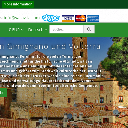
More information
us:
info@vacavilla.com
€ EUR
Deutsch
n Gimignano und Volterra
imignano: Berühmt für die vielen Türme, die
eichnend sind für die historische Altstadt, ist San
gnano heute Anziehungspunkt des internationalen
ismus und gehört zum Stadtweltkulturerbe der UNESCO.
rra: Zur Zeit der Etrusker war sie eine reiche „lucumonia”
igiöse und Verwaltungs-Hauptstadt) mit dem Namen
hri, und wurde dann freie, mittelalterliche Gemeinde.
hr