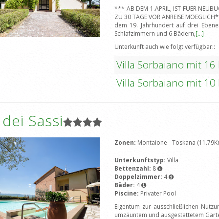
*** AB DEM 1.APRIL, IST FUER NEU
ZU 30 TAGE VOR ANREISE MOEGLICH***E
dem 19. Jahrhundert auf drei Ebene
Schlafzimmern und 6 Bädern,
[...]
Unterkunft auch wie folgt verfügbar::
Villa Sorbaiano mit 16
Villa Sorbaiano mit 10
a dei Sassi
Zonen:
Montaione - Toskana (11.79K
Unterkunftstyp:
Villa
Bettenzahl:
8
Doppelzimmer:
4
Bäder:
4
Piscine:
Privater Pool
Eigentum zur ausschließlichen Nutz
umzäuntem und ausgestattetem Garten.