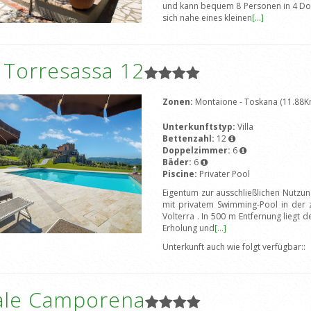
und kann bequem 8 Personen in 4 Do
sich nahe eines kleinen
[...]
a Torresassa 12
Zonen:
Montaione - Toskana (11.88K
Unterkunftstyp:
Villa
Bettenzahl:
12
Doppelzimmer:
6
Bäder:
6
Piscine:
Privater Pool
Eigentum zur ausschließlichen Nutzung
mit privatem Swimming-Pool in der 
Volterra . In 500 m Entfernung liegt 
Erholung und
[...]
Unterkunft auch wie folgt verfügbar::
ale Camporena