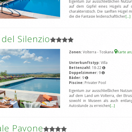
Eigentum zur ausschließlichen Nutzun
auf dem Gipfel eines Hügels auf
charakteristisch. Die sanften Hügel 
die die Fantasie leidenschaftlicher
[...]
a del Silenzio
Zonen:
Volterra - Toskana
Karte an
Unterkunftstyp:
Villa
Bettenzahl:
18-22
Doppelzimmer:
9
Bäder:
9
Piscine:
Privater Pool
Eigentum zur ausschließlichen Nutzung
auf dem Land um Volterra, der Etrus
sowohl in Museen als auch entlang
Autostunde zu erreichen
[...]
ale Pavone