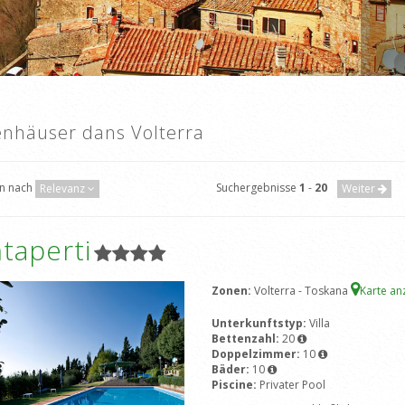
enhäuser dans Volterra
en nach
Suchergebnisse
1
-
20
Relevanz
Weiter
taperti
Zonen:
Volterra - Toskana
Karte an
Unterkunftstyp:
Villa
Bettenzahl:
20
Doppelzimmer:
10
Bäder:
10
Piscine:
Privater Pool