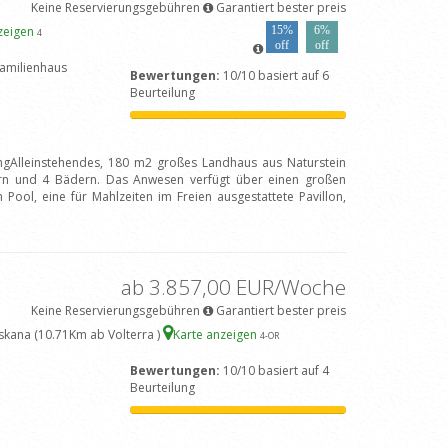
Keine Reservierungsgebühren
Garantiert bester preis
zeigen
15%
6%
4
off
off
amilienhaus
Bewertungen:
10/10 basiert auf 6
Beurteilung
ungAlleinstehendes, 180 m2 großes Landhaus aus Naturstein
rn und 4 Bädern. Das Anwesen verfügt über einen großen
ool, eine für Mahlzeiten im Freien ausgestattete Pavillon,
ab 3.857,00 EUR/Woche
Keine Reservierungsgebühren
Garantiert bester preis
oskana (10.71Km ab Volterra )
Karte anzeigen
4
-OR
Bewertungen:
10/10 basiert auf 4
Beurteilung