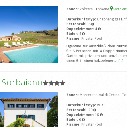
Zonen:
Volterra - Toskana
Karte an
Unterkunftstyp:
Unabhängiges Einf
Bettenzahl:
8
Doppelzimmer:
4
Bäder:
4
Piscine:
Privater Pool
Eigentum zur ausschließlichen Nutz
für 8 Personen mit 4 Doppelzimme
Garten mit privatem und umzäuntem P
einen Grill, einen holzbefeuerten
[...]
a Sorbaiano
Zonen:
Montecatini val di Cecina - T
Unterkunftstyp:
Villa
Bettenzahl:
20
Doppelzimmer:
10
Bäder:
6
Piscine:
Privater Pool