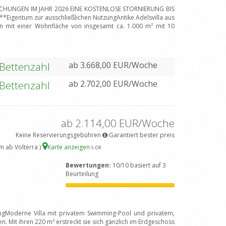
BUCHUNGEN IM JAHR 2026 EINE KOSTENLOSE STORNIERUNG BIS
igentum zur ausschließlichen NutzungAntike Adelsvilla aus
n mit einer Wohnfläche von insgesamt ca. 1.000 m² mit 10
 Bettenzahl
ab 3.668,00 EUR/Woche
 Bettenzahl
ab 2.702,00 EUR/Woche
ab 2.114,00 EUR/Woche
Keine Reservierungsgebühren
Garantiert bester preis
m ab Volterra )
Karte anzeigen
5
-OR
Bewertungen:
10/10 basiert auf 3
Beurteilung
ungModerne Villa mit privatem Swimming-Pool und privatem,
 Mit ihren 220 m² erstreckt sie sich gänzlich im Erdgeschoss