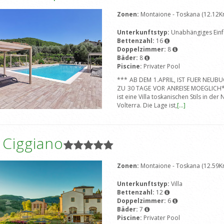
Zonen:
Montaione - Toskana (12.12K
Unterkunftstyp:
Unabhängiges Einf
Bettenzahl:
16
Doppelzimmer:
8
Bäder:
8
Piscine:
Privater Pool
*** AB DEM 1.APRIL, IST FUER NEU
ZU 30 TAGE VOR ANREISE MOEGLICH**
ist eine Villa toskanischen Stils in d
Volterra. Die Lage ist,
[...]
a Ciggiano
Zonen:
Montaione - Toskana (12.59K
Unterkunftstyp:
Villa
Bettenzahl:
12
Doppelzimmer:
6
Bäder:
7
Piscine:
Privater Pool