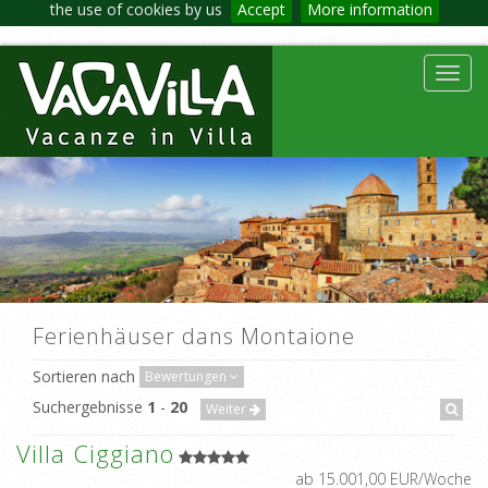
the use of cookies by us
Accept
More information
Toggl
navig
Ferienhäuser dans Montaione
Sortieren nach
Bewertungen
Suchergebnisse
1
-
20
Weiter
Villa Ciggiano
ab 15.001,00 EUR/Woche