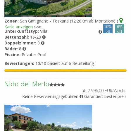
Zonen:
San Gimignano - Toskana (12.20Km ab Montaione )
Karte anzeigen
10%
6%
3
-OR
Unterkunftstyp:
Villa
off
off
Bettenzahl:
16-20
Doppelzimmer:
8
Bäder:
8
Piscine:
Privater Pool
Bewertungen:
10/10 basiert auf 6 Beurteilung
Nido del Merlo
ab 2.996,00 EUR/Woche
Keine Reservierungsgebühren
Garantiert bester preis