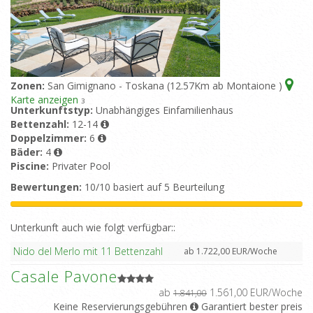
Zonen:
San Gimignano - Toskana (12.57Km ab Montaione )
Karte anzeigen
3
Unterkunftstyp:
Unabhängiges Einfamilienhaus
Bettenzahl:
12-14
Doppelzimmer:
6
Bäder:
4
Piscine:
Privater Pool
Bewertungen:
10/10 basiert auf 5 Beurteilung
Unterkunft auch wie folgt verfügbar::
Nido del Merlo mit 11 Bettenzahl
ab 1.722,00 EUR/Woche
Casale Pavone
ab
1.561,00 EUR/Woche
1.841,00
Keine Reservierungsgebühren
Garantiert bester preis