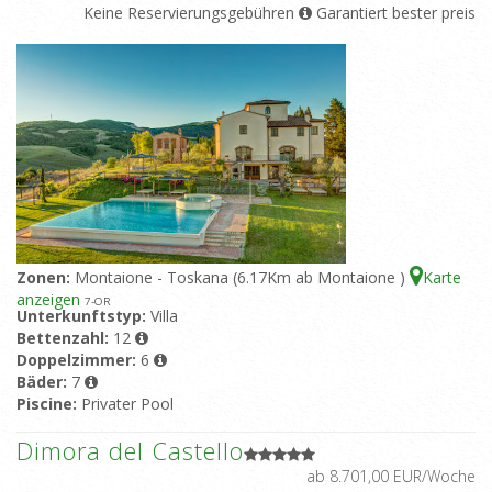
Keine Reservierungsgebühren
Garantiert bester preis
Zonen:
Montaione - Toskana (6.17Km ab Montaione )
Karte
anzeigen
7
-OR
Unterkunftstyp:
Villa
Bettenzahl:
12
Doppelzimmer:
6
Bäder:
7
Piscine:
Privater Pool
Dimora del Castello
ab 8.701,00 EUR/Woche