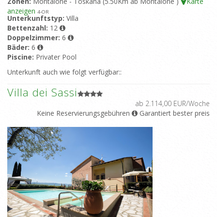
Zonen:
Montaione - Toskana (5.50Km ab Montaione )
Karte
anzeigen
4
-OR
Unterkunftstyp:
Villa
Bettenzahl:
12
Doppelzimmer:
6
Bäder:
6
Piscine:
Privater Pool
Unterkunft auch wie folgt verfügbar::
Villa dei Sassi
ab 2.114,00 EUR/Woche
Keine Reservierungsgebühren
Garantiert bester preis