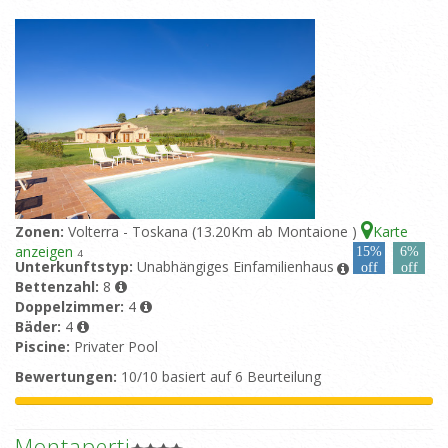
Zonen:
Volterra - Toskana (13.20Km ab Montaione )
Karte
anzeigen
15%
6%
4
Unterkunftstyp:
Unabhängiges Einfamilienhaus
off
off
Bettenzahl:
8
Doppelzimmer:
4
Bäder:
4
Piscine:
Privater Pool
Bewertungen:
10/10 basiert auf 6 Beurteilung
Montaperti