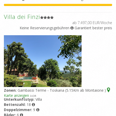
Villa dei Finzi
ab 7.497,00 EUR/Woche
Keine Reservierungsgebühren
Garantiert bester preis
Zonen:
Gambassi Terme - Toskana (5.15Km ab Montaione )
Karte anzeigen
3
-OR
Unterkunftstyp:
Villa
Bettenzahl:
18
Doppelzimmer:
9
Bäder:
6