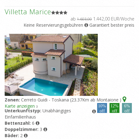
Villetta Marice
ab
1.442,00 EUR/Woche
1.603,00
Keine Reservierungsgebühren
Garantiert bester preis
Zonen:
Cerreto Guidi - Toskana (23.37Km ab Montaione )
Karte anzeigen
10%
12%
6%
3
Unterkunftstyp:
Unabhängiges
off
off
off
Einfamilienhaus
Bettenzahl:
6
Doppelzimmer:
3
Bäder:
2