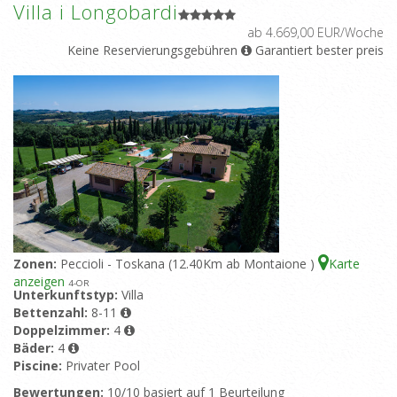
Villa i Longobardi
ab 4.669,00 EUR/Woche
Keine Reservierungsgebühren
Garantiert bester preis
Zonen:
Peccioli - Toskana (12.40Km ab Montaione )
Karte
anzeigen
4
-OR
Unterkunftstyp:
Villa
Bettenzahl:
8-11
Doppelzimmer:
4
Bäder:
4
Piscine:
Privater Pool
Bewertungen:
10/10 basiert auf 1 Beurteilung