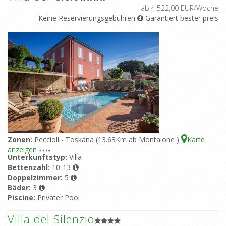
ab 4.522,00 EUR/Woche
Keine Reservierungsgebühren
Garantiert bester preis
Zonen:
Peccioli - Toskana (13.63Km ab Montaione )
Karte
anzeigen
3
-OR
Unterkunftstyp:
Villa
Bettenzahl:
10-13
Doppelzimmer:
5
Bäder:
3
Piscine:
Privater Pool
Villa del Silenzio