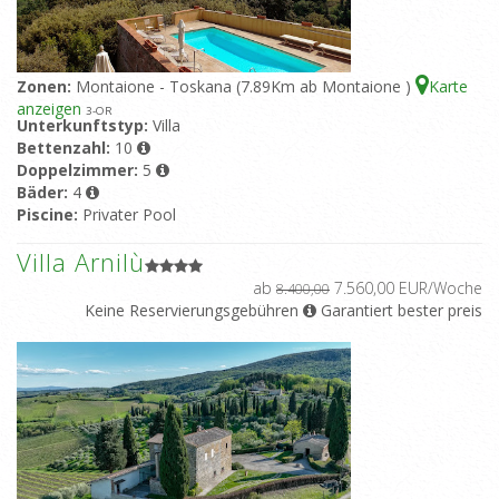
Zonen:
Montaione - Toskana (7.89Km ab Montaione )
Karte
anzeigen
3
-OR
Unterkunftstyp:
Villa
Bettenzahl:
10
Doppelzimmer:
5
Bäder:
4
Piscine:
Privater Pool
Villa Arnilù
ab
7.560,00 EUR/Woche
8.400,00
Keine Reservierungsgebühren
Garantiert bester preis