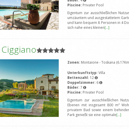
Bäder:
4
Piscine:
Privater Pool
Eigentum zur ausschließlichen Nutz
umzäuntem und ausgestattetem Garten.
und kann bequem 8 Personen in 4 Do
sich nahe eines kleinen
[...]
a Ciggiano
Zonen:
Montaione - Toskana (6.17Km
Unterkunftstyp:
Villa
Bettenzahl:
12
Doppelzimmer:
6
Bäder:
7
Piscine:
Privater Pool
Eigentum zur ausschließlichen Nutzu
Ebenen mit insgesamt 800 m² Wohn
privatem Bad sowie einem behindert
Park genießt sie eine optimale
[...]