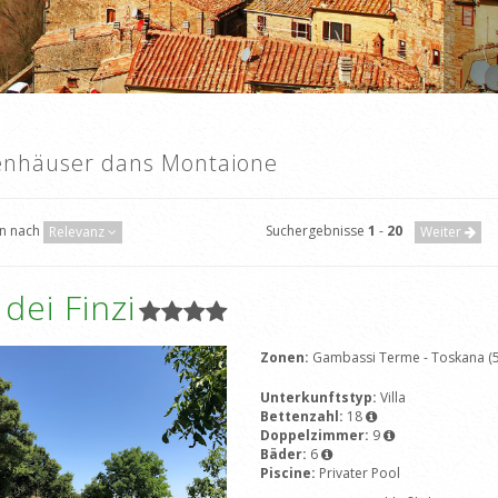
enhäuser dans Montaione
en nach
Suchergebnisse
1
-
20
Relevanz
Weiter
 dei Finzi
Zonen:
Gambassi Terme - Toskana (
Unterkunftstyp:
Villa
Bettenzahl:
18
Doppelzimmer:
9
Bäder:
6
Piscine:
Privater Pool