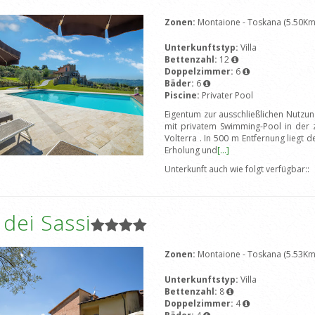
Zonen:
Montaione - Toskana (5.50Km
Unterkunftstyp:
Villa
Bettenzahl:
12
Doppelzimmer:
6
Bäder:
6
Piscine:
Privater Pool
Eigentum zur ausschließlichen Nutzung
mit privatem Swimming-Pool in der 
Volterra . In 500 m Entfernung liegt 
Erholung und
[...]
Unterkunft auch wie folgt verfügbar::
a dei Sassi
Zonen:
Montaione - Toskana (5.53Km
Unterkunftstyp:
Villa
Bettenzahl:
8
Doppelzimmer:
4