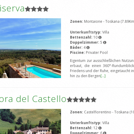
iserva
Zonen:
Montaione - Toskana (7.89Km
Unterkunftstyp:
Villa
Bettenzahl:
10
Doppelzimmer:
5
Bäder:
4
Piscine:
Privater Pool
Eigentum zur ausschließlichen Nutzung
erbaut, die einen 360°-Rundumbli
Friedens und der Ruhe, eingetaucht in
hin zu den Bergen
[...]
ra del Castello
Zonen:
Castelfiorentino - Toskana (
Unterkunftstyp:
Villa
Bettenzahl:
12
Doppelzimmer:
6