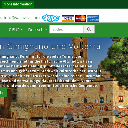
More information
us:
info@vacavilla.com
€ EUR
Deutsch
n Gimignano und Volterra
imignano: Berühmt für die vielen Türme, die
eichnend sind für die historische Altstadt, ist San
gnano heute Anziehungspunkt des internationalen
ismus und gehört zum Stadtweltkulturerbe der UNESCO.
rra: Zur Zeit der Etrusker war sie eine reiche „lucumonia”
igiöse und Verwaltungs-Hauptstadt) mit dem Namen
hri, und wurde dann freie, mittelalterliche Gemeinde.
hr