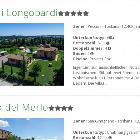
a i Longobardi
Zonen:
Peccioli - Toskana (12.40Km 
Unterkunftstyp:
Villa
Bettenzahl:
8-11
Doppelzimmer:
4
Bäder:
4
Piscine:
Privater Pool
Eigentum zur ausschließlichen Nutzun
toskanischem Stil auf zwei Ebenen
Wohnfläche für 11 Personen mit 4 Do
Bädern. Die Villa,
[...]
o del Merlo
Zonen:
San Gimignano - Toskana (12
Unterkunftstyp:
Unabhängiges Einf
Bettenzahl:
12-14