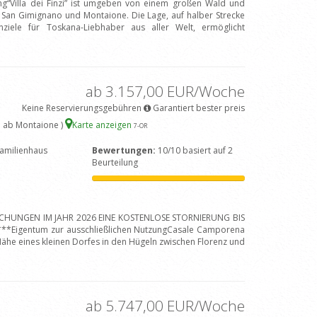
ng“Villa dei Finzi” ist umgeben von einem großen Wald und
San Gimignano und Montaione. Die Lage, auf halber Strecke
nziele für Toskana-Liebhaber aus aller Welt, ermöglicht
ab 3.157,00 EUR/Woche
Keine Reservierungsgebühren
Garantiert bester preis
 ab Montaione )
Karte anzeigen
7
-OR
amilienhaus
Bewertungen:
10/10 basiert auf 2
Beurteilung
BUCHUNGEN IM JAHR 2026 EINE KOSTENLOSE STORNIERUNG BIS
*Eigentum zur ausschließlichen NutzungCasale Camporena
er Nähe eines kleinen Dorfes in den Hügeln zwischen Florenz und
ab 5.747,00 EUR/Woche