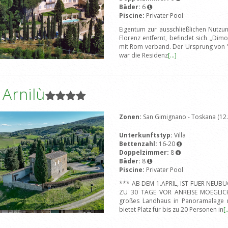
Bäder:
6
Piscine:
Privater Pool
Eigentum zur ausschließlichen Nutzu
Florenz entfernt, befindet sich „Dimo
mit Rom verband. Der Ursprung von 'D
war die Residenz
[...]
a Arnilù
Zonen:
San Gimignano - Toskana (12
Unterkunftstyp:
Villa
Bettenzahl:
16-20
Doppelzimmer:
8
Bäder:
8
Piscine:
Privater Pool
*** AB DEM 1.APRIL, IST FUER NEU
ZU 30 TAGE VOR ANREISE MOEGLICH*
großes Landhaus in Panoramalage m
bietet Platz für bis zu 20 Personen in
[.