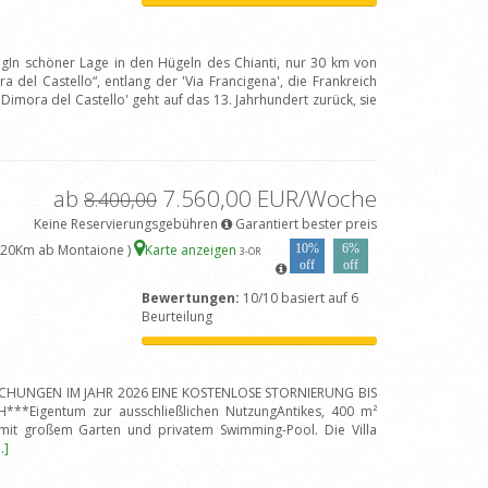
ngIn schöner Lage in den Hügeln des Chianti, nur 30 km von
ra del Castello“, entlang der 'Via Francigena', die Frankreich
imora del Castello' geht auf das 13. Jahrhundert zurück, sie
ab
7.560,00 EUR/Woche
8.400,00
Keine Reservierungsgebühren
Garantiert bester preis
.20Km ab Montaione )
Karte anzeigen
10%
6%
3
-OR
off
off
Bewertungen:
10/10 basiert auf 6
Beurteilung
BUCHUNGEN IM JAHR 2026 EINE KOSTENLOSE STORNIERUNG BIS
**Eigentum zur ausschließlichen NutzungAntikes, 400 m²
it großem Garten und privatem Swimming-Pool. Die Villa
..]