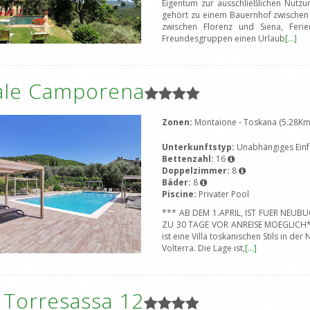
Eigentum zur ausschließlichen Nutzu
gehört zu einem Bauernhof zwischen 
zwischen Florenz und Siena, Ferie
Freundesgruppen einen Urlaub
[...]
ale Camporena
Zonen:
Montaione - Toskana (5.28Km
Unterkunftstyp:
Unabhängiges Einf
Bettenzahl:
16
Doppelzimmer:
8
Bäder:
8
Piscine:
Privater Pool
*** AB DEM 1.APRIL, IST FUER NEU
ZU 30 TAGE VOR ANREISE MOEGLICH**
ist eine Villa toskanischen Stils in d
Volterra. Die Lage ist,
[...]
a Torresassa 12