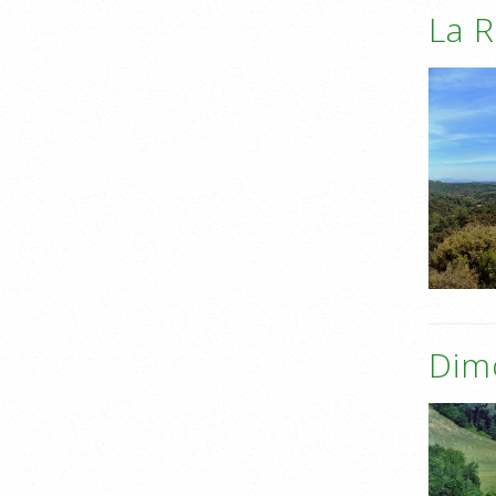
La R
Dimo