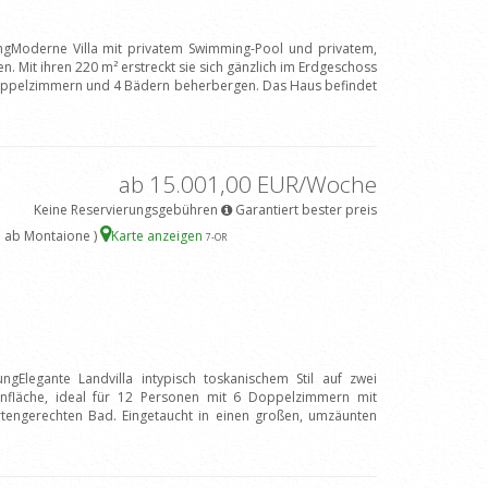
ungModerne Villa mit privatem Swimming-Pool und privatem,
 Mit ihren 220 m² erstreckt sie sich gänzlich im Erdgeschoss
ppelzimmern und 4 Bädern beherbergen. Das Haus befindet
ab 15.001,00 EUR/Woche
Keine Reservierungsgebühren
Garantiert bester preis
 ab Montaione )
Karte anzeigen
7
-OR
ngElegante Landvilla intypisch toskanischem Stil auf zwei
fläche, ideal für 12 Personen mit 6 Doppelzimmern mit
engerechten Bad. Eingetaucht in einen großen, umzäunten