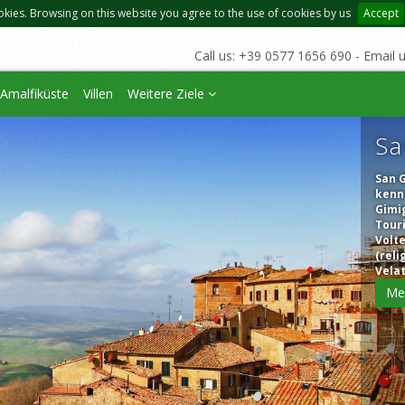
okies. Browsing on this website you agree to the use of cookies by us
Accept
Call us: +39 0577 1656 690 - Email 
Amalfiküste
Villen
Weitere Ziele
Sa
San G
kennz
Gimi
Tour
Volte
(rel
Velat
Me