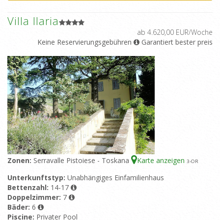
Villa Ilaria
ab 4.620,00 EUR/Woche
Keine Reservierungsgebühren
Garantiert bester preis
Zonen:
Serravalle Pistoiese - Toskana
Karte anzeigen
3
-OR
Unterkunftstyp:
Unabhängiges Einfamilienhaus
Bettenzahl:
14-17
Doppelzimmer:
7
Bäder:
6
Piscine:
Privater Pool