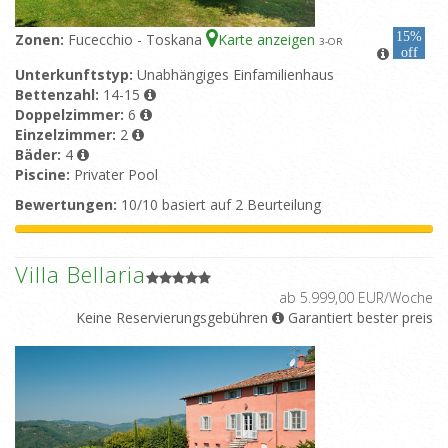
15%
Zonen:
Fucecchio - Toskana
Karte anzeigen
3
-OR
off
Unterkunftstyp:
Unabhängiges Einfamilienhaus
Bettenzahl:
14-15
Doppelzimmer:
6
Einzelzimmer:
2
Bäder:
4
Piscine:
Privater Pool
Bewertungen:
10/10 basiert auf 2 Beurteilung
Villa Bellaria
ab 5.999,00 EUR/Woche
Keine Reservierungsgebühren
Garantiert bester preis