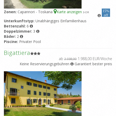
15%
Zonen:
Capannori - Toskana
Karte anzeigen
3
-OR
off
Unterkunftstyp:
Unabhängiges Einfamilienhaus
Bettenzahl:
6
Doppelzimmer:
3
Bäder:
2
Piscine:
Privater Pool
Bigattiera
ab
1.988,00 EUR/Woche
2.338,00
Keine Reservierungsgebühren
Garantiert bester preis