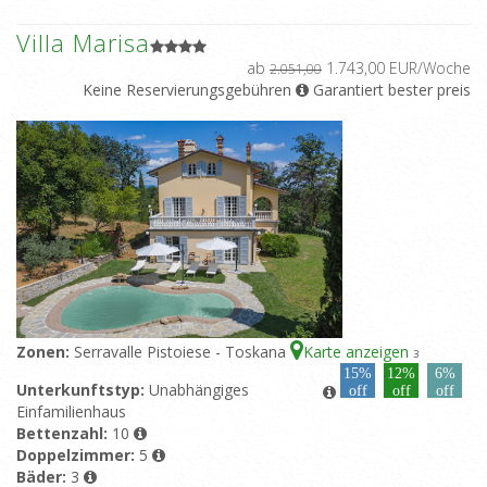
Villa Marisa
ab
1.743,00 EUR/Woche
2.051,00
Keine Reservierungsgebühren
Garantiert bester preis
Zonen:
Serravalle Pistoiese - Toskana
Karte anzeigen
3
15%
12%
6%
Unterkunftstyp:
Unabhängiges
off
off
off
Einfamilienhaus
Bettenzahl:
10
Doppelzimmer:
5
Bäder:
3