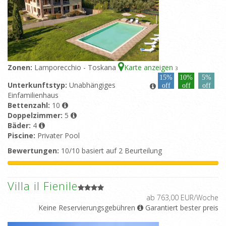
Zonen:
Lamporecchio - Toskana
Karte anzeigen
3
15%
10%
5%
Unterkunftstyp:
Unabhängiges
off
off
off
Einfamilienhaus
Bettenzahl:
10
Doppelzimmer:
5
Bäder:
4
Piscine:
Privater Pool
Bewertungen:
10/10 basiert auf 2 Beurteilung
Villa il Fienile
ab 763,00 EUR/Woche
Keine Reservierungsgebühren
Garantiert bester preis