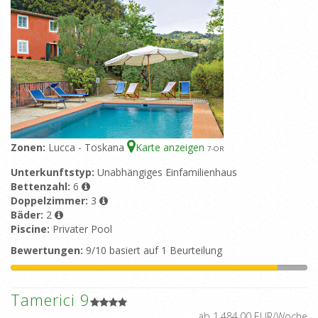
Zonen:
Lucca - Toskana
Karte anzeigen
7
-OR
Unterkunftstyp:
Unabhängiges Einfamilienhaus
Bettenzahl:
6
Doppelzimmer:
3
Bäder:
2
Piscine:
Privater Pool
Bewertungen:
9/10 basiert auf 1 Beurteilung
Tamerici 9
ab 1.484,00 EUR/Woche