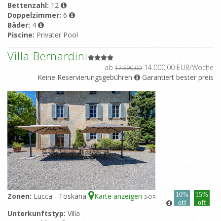
Bettenzahl:
12
Doppelzimmer:
6
Bäder:
4
Piscine:
Privater Pool
Villa Bernardini
ab
14.000,00 EUR/Woche
17.500,00
Keine Reservierungsgebühren
Garantiert bester preis
10%
15%
Zonen:
Lucca - Toskana
Karte anzeigen
3
-OR
off
off
Unterkunftstyp:
Villa