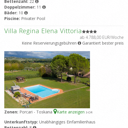
Bettenzahl:
22
Doppelzimmer:
11
Bäder:
10
Piscine:
Privater Pool
Villa Regina Elena Vittoria
ab 4.788,00 EUR/Woche
Keine Reservierungsgebühren
Garantiert bester preis
Zonen:
Porcari - Toskana
Karte anzeigen
3
-OR
Unterkunftstyp:
Unabhängiges Einfamilienhaus
Bettenzahl:
8