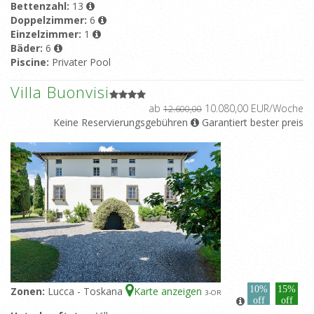
Bettenzahl:
13
Doppelzimmer:
6
Einzelzimmer:
1
Bäder:
6
Piscine:
Privater Pool
Villa Buonvisi
ab
10.080,00 EUR/Woche
12.600,00
Keine Reservierungsgebühren
Garantiert bester preis
10%
15%
Zonen:
Lucca - Toskana
Karte anzeigen
3
-OR
off
off