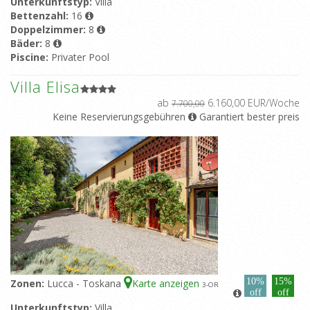
Unterkunftstyp:
Villa
Bettenzahl:
16
Doppelzimmer:
8
Bäder:
8
Piscine:
Privater Pool
Villa Elisa
ab
6.160,00 EUR/Woche
7.700,00
Keine Reservierungsgebühren
Garantiert bester preis
10%
15%
Zonen:
Lucca - Toskana
Karte anzeigen
3
-OR
off
off
Unterkunftstyp:
Villa