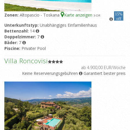
15%
Zonen:
Altopascio - Toskana
Karte anzeigen
3
-OR
off
Unterkunftstyp:
Unabhängiges Einfamilienhaus
Bettenzahl:
14
Doppelzimmer:
7
Bäder:
7
Piscine:
Privater Pool
Villa Roncovisi
ab 4.900,00 EUR/Woche
Keine Reservierungsgebühren
Garantiert bester preis