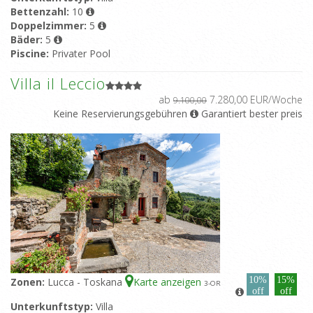
Bettenzahl:
10
Doppelzimmer:
5
Bäder:
5
Piscine:
Privater Pool
Villa il Leccio
ab
7.280,00 EUR/Woche
9.100,00
Keine Reservierungsgebühren
Garantiert bester preis
10%
15%
Zonen:
Lucca - Toskana
Karte anzeigen
3
-OR
off
off
Unterkunftstyp:
Villa