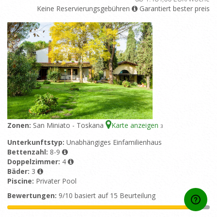
Keine Reservierungsgebühren
Garantiert bester preis
Zonen:
San Miniato - Toskana
Karte anzeigen
3
Unterkunftstyp:
Unabhängiges Einfamilienhaus
Bettenzahl:
8-9
Doppelzimmer:
4
Bäder:
3
Piscine:
Privater Pool
Bewertungen:
9/10 basiert auf 15 Beurteilung