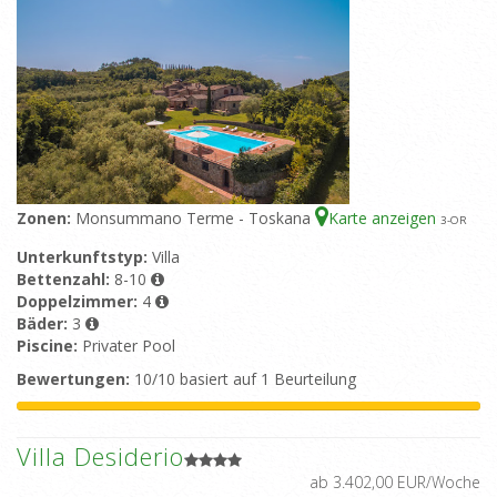
Zonen:
Monsummano Terme - Toskana
Karte anzeigen
3
-OR
Unterkunftstyp:
Villa
Bettenzahl:
8-10
Doppelzimmer:
4
Bäder:
3
Piscine:
Privater Pool
Bewertungen:
10/10 basiert auf 1 Beurteilung
Villa Desiderio
ab 3.402,00 EUR/Woche