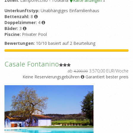
Zonen:
Lamporecchio - Toskana
Karte anzeigen
4
Unterkunftstyp:
Unabhängiges Einfamilienhaus
Bettenzahl:
8
Doppelzimmer:
4
Bäder:
3
Piscine:
Privater Pool
Bewertungen:
10/10 basiert auf 2 Beurteilung
Casale Fontanino
ab
3.570,00 EUR/Woche
4.200,00
Keine Reservierungsgebühren
Garantiert bester preis