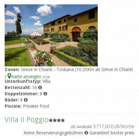
Zonen:
Greve in Chianti - Toskana (10.25Km ab Greve in Chianti
)
Karte anzeigen
3
-OR
Unterkunftstyp:
Villa
Bettenzahl:
16
Doppelzimmer:
8
Bäder:
8
Piscine:
Privater Pool
Villa il Poggio
ab
3.717,00 EUR/Woche
4.130,00
Keine Reservierungsgebühren
Garantiert bester preis