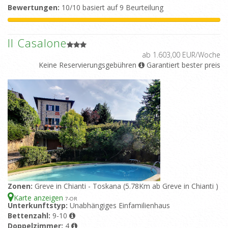
Bewertungen:
10/10 basiert auf 9 Beurteilung
Il Casalone
ab 1.603,00 EUR/Woche
Keine Reservierungsgebühren
Garantiert bester preis
Zonen:
Greve in Chianti - Toskana (5.78Km ab Greve in Chianti )
Karte anzeigen
7
-OR
Unterkunftstyp:
Unabhängiges Einfamilienhaus
Bettenzahl:
9-10
Doppelzimmer:
4