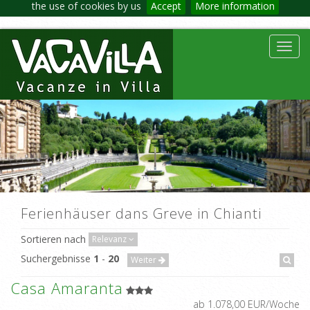
the use of cookies by us
Accept
More information
Toggl
navig
Ferienhäuser dans Greve in Chianti
Sortieren nach
Relevanz
Suchergebnisse
1
-
20
Weiter
Casa Amaranta
ab 1.078,00 EUR/Woche