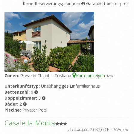
Keine Reservierungsgebühren
Garantiert bester preis
Zonen:
Greve in Chianti - Toskana
Karte anzeigen
3
-OR
Unterkunftstyp:
Unabhängiges Einfamilienhaus
Bettenzahl:
6
Doppelzimmer:
3
Bäder:
2
Piscine:
Privater Pool
Casale la Monta
ab
2.037,00 EUR/Woche
2.401,00