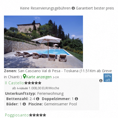
Keine Reservierungsgebühren
Garantiert bester preis
Zonen:
San Casciano Val di Pesa - Toskana (11.51Km ab Greve
10%
in Chianti )
Karte anzeigen
3
-OR
off
Il Castello
ab
1.008,00 EUR/Woche
1.120,00
Unterkunftstyp:
Ferienwohnung
Bettenzahl:
2-4
Doppelzimmer:
1
Bäder:
1
Piscine:
Gemeinsamer Pool
Poggiosanto