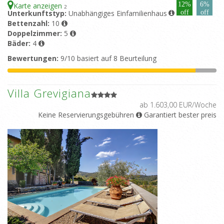
12%
6%
Karte anzeigen
2
Unterkunftstyp:
Unabhängiges Einfamilienhaus
off
off
Bettenzahl:
10
Doppelzimmer:
5
Bäder:
4
Bewertungen:
9/10 basiert auf 8 Beurteilung
Villa Grevigiana
ab 1.603,00 EUR/Woche
Keine Reservierungsgebühren
Garantiert bester preis