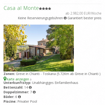
Casa al Monte
ab 2.982,00 EUR/Woche
Keine Reservierungsgebühren
Garantiert bester preis
Zonen:
Greve in Chianti - Toskana (5.72Km ab Greve in Chianti )
Karte anzeigen
3
Unterkunftstyp:
Unabhängiges Einfamilienhaus
Bettenzahl:
14
Doppelzimmer:
7
Bäder:
6
Piscine:
Privater Pool