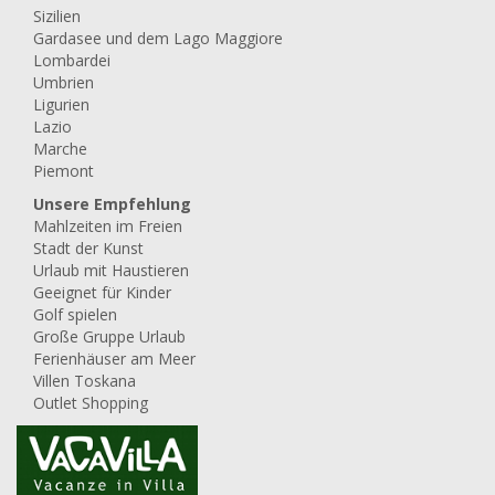
Sizilien
La Torretta
Gardasee und dem Lago Maggiore
ab
1.008,00 EUR/Woche
1.120,00
Lombardei
Unterkunftstyp:
Ferienwohnung
Umbrien
Bettenzahl:
2-4
Doppelzimmer:
1
Ligurien
Bäder:
1
Piscine:
Gemeinsamer Pool
Lazio
Marche
Il Tiglio
ab
868,00 EUR/Woche
966,00
Piemont
Unterkunftstyp:
Ferienwohnung
Unsere Empfehlung
Bettenzahl:
2-4
Doppelzimmer:
1
Mahlzeiten im Freien
Bäder:
2
Piscine:
Gemeinsamer Pool
Stadt der Kunst
Urlaub mit Haustieren
Le Ginestre
Geeignet für Kinder
ab
1.232,00 EUR/Woche
1.365,00
Golf spielen
Unterkunftstyp:
Ferienwohnung
Große Gruppe Urlaub
Bettenzahl:
4-7
Doppelzimmer:
2
Ferienhäuser am Meer
Bäder:
2
Piscine:
Gemeinsamer Pool
Villen Toskana
Outlet Shopping
Frullacchia
ab
700,00 EUR/Woche
777,00
Unterkunftstyp:
Ferienwohnung
Bettenzahl:
2
Doppelzimmer:
1
Bäder:
1