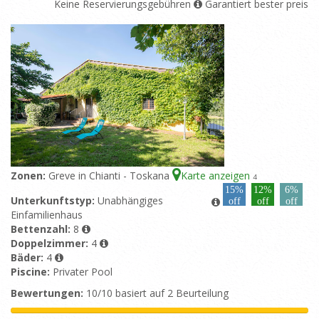
Keine Reservierungsgebühren
Garantiert bester preis
Zonen:
Greve in Chianti - Toskana
Karte anzeigen
4
15%
12%
6%
Unterkunftstyp:
Unabhängiges
off
off
off
Einfamilienhaus
Bettenzahl:
8
Doppelzimmer:
4
Bäder:
4
Piscine:
Privater Pool
Bewertungen:
10/10 basiert auf 2 Beurteilung