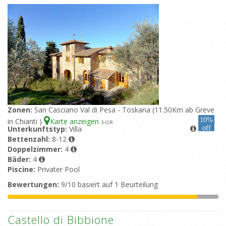
Zonen:
San Casciano Val di Pesa - Toskana (11.50Km ab Greve
10%
in Chianti )
Karte anzeigen
3
-OR
Unterkunftstyp:
Villa
off
Bettenzahl:
8-12
Doppelzimmer:
4
Bäder:
4
Piscine:
Privater Pool
Bewertungen:
9/10 basiert auf 1 Beurteilung
Castello di Bibbione