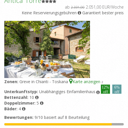
Antica Torre
ab
2.051,00 EUR/Woche
2.331,00
Keine Reservierungsgebühren
Garantiert bester preis
Zonen:
Greve in Chianti - Toskana
Karte anzeigen
2
12%
6%
Unterkunftstyp:
Unabhängiges Einfamilienhaus
off
off
Bettenzahl:
10
Doppelzimmer:
5
Bäder:
4
Bewertungen:
9/10 basiert auf 8 Beurteilung