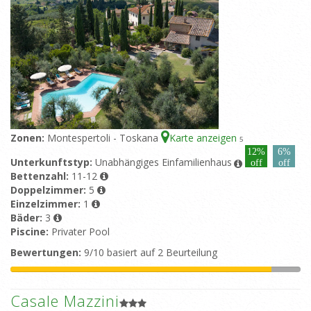
Zonen:
Montespertoli - Toskana
Karte anzeigen
5
12%
6%
Unterkunftstyp:
Unabhängiges Einfamilienhaus
off
off
Bettenzahl:
11-12
Doppelzimmer:
5
Einzelzimmer:
1
Bäder:
3
Piscine:
Privater Pool
Bewertungen:
9/10 basiert auf 2 Beurteilung
Casale Mazzini