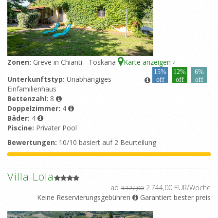
Zonen:
Greve in Chianti - Toskana
Karte anzeigen
4
15%
12%
6%
Unterkunftstyp:
Unabhängiges
off
off
off
Einfamilienhaus
Bettenzahl:
8
Doppelzimmer:
4
Bäder:
4
Piscine:
Privater Pool
Bewertungen:
10/10 basiert auf 2 Beurteilung
Villa Lola
ab
2.744,00 EUR/Woche
3.122,00
Keine Reservierungsgebühren
Garantiert bester preis