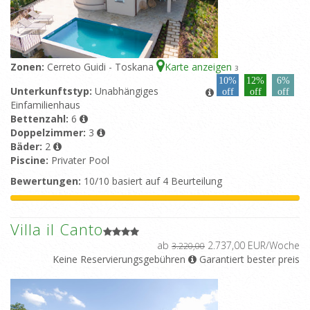
Zonen:
Cerreto Guidi - Toskana
Karte anzeigen
3
10%
12%
6%
Unterkunftstyp:
Unabhängiges
off
off
off
Einfamilienhaus
Bettenzahl:
6
Doppelzimmer:
3
Bäder:
2
Piscine:
Privater Pool
Bewertungen:
10/10 basiert auf 4 Beurteilung
Villa il Canto
ab
2.737,00 EUR/Woche
3.220,00
Keine Reservierungsgebühren
Garantiert bester preis