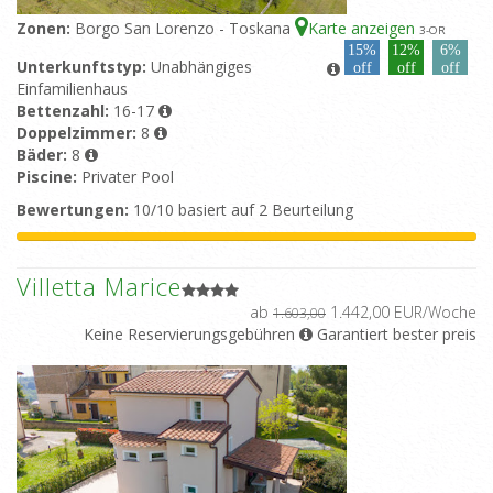
Zonen:
Borgo San Lorenzo - Toskana
Karte anzeigen
3
-OR
15%
12%
6%
Unterkunftstyp:
Unabhängiges
off
off
off
Einfamilienhaus
Bettenzahl:
16-17
Doppelzimmer:
8
Bäder:
8
Piscine:
Privater Pool
Bewertungen:
10/10 basiert auf 2 Beurteilung
Villetta Marice
ab
1.442,00 EUR/Woche
1.603,00
Keine Reservierungsgebühren
Garantiert bester preis