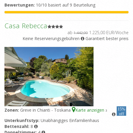
Bewertungen:
10/10 basiert auf 9 Beurteilung
Casa Rebecca
ab
1.225,00 EUR/Woche
1.442,00
Keine Reservierungsgebühren
Garantiert bester preis
15%
Zonen:
Greve in Chianti - Toskana
Karte anzeigen
3
off
Unterkunftstyp:
Unabhängiges Einfamilienhaus
Bettenzahl:
8
Doppelzimmer:
4