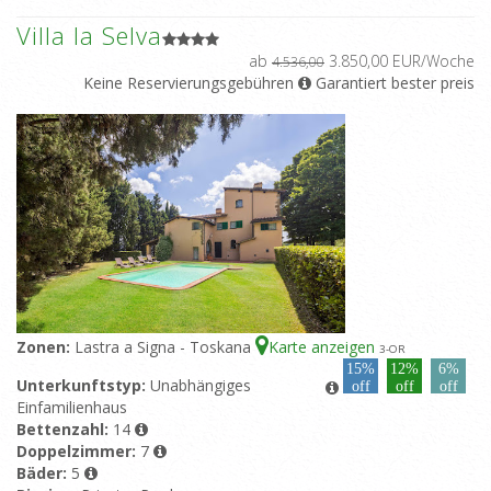
Villa la Selva
ab
3.850,00 EUR/Woche
4.536,00
Keine Reservierungsgebühren
Garantiert bester preis
Zonen:
Lastra a Signa - Toskana
Karte anzeigen
3
-OR
15%
12%
6%
Unterkunftstyp:
Unabhängiges
off
off
off
Einfamilienhaus
Bettenzahl:
14
Doppelzimmer:
7
Bäder:
5