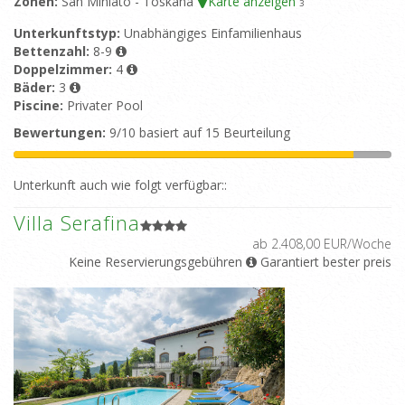
Zonen:
San Miniato - Toskana
Karte anzeigen
3
Unterkunftstyp:
Unabhängiges Einfamilienhaus
Bettenzahl:
8-9
Doppelzimmer:
4
Bäder:
3
Piscine:
Privater Pool
Bewertungen:
9/10 basiert auf 15 Beurteilung
Unterkunft auch wie folgt verfügbar::
Villa Serafina
ab 2.408,00 EUR/Woche
Keine Reservierungsgebühren
Garantiert bester preis