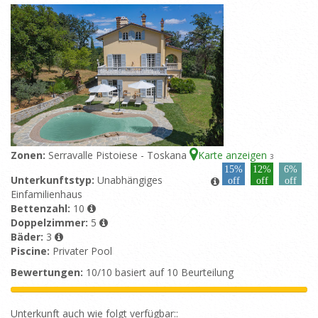
Zonen:
Serravalle Pistoiese - Toskana
Karte anzeigen
3
15%
12%
6%
Unterkunftstyp:
Unabhängiges
off
off
off
Einfamilienhaus
Bettenzahl:
10
Doppelzimmer:
5
Bäder:
3
Piscine:
Privater Pool
Bewertungen:
10/10 basiert auf 10 Beurteilung
Unterkunft auch wie folgt verfügbar::