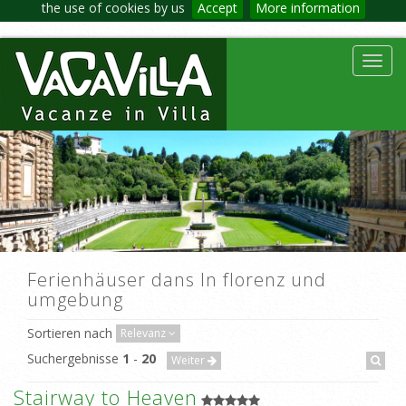
the use of cookies by us
Accept
More information
Toggl
navig
Ferienhäuser dans In florenz und
umgebung
Sortieren nach
Relevanz
Suchergebnisse
1
-
20
Weiter
Stairway to Heaven