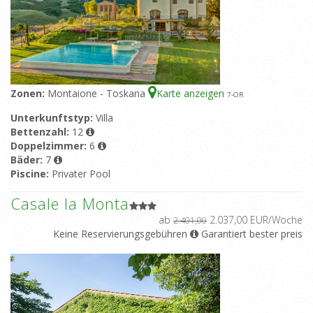
Zonen:
Montaione - Toskana
Karte anzeigen
7
-OR
Unterkunftstyp:
Villa
Bettenzahl:
12
Doppelzimmer:
6
Bäder:
7
Piscine:
Privater Pool
Casale la Monta
ab
2.037,00 EUR/Woche
2.401,00
Keine Reservierungsgebühren
Garantiert bester preis