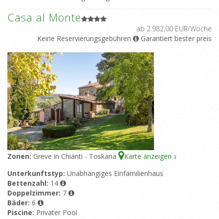
Casa al Monte
ab 2.982,00 EUR/Woche
Keine Reservierungsgebühren
Garantiert bester preis
Zonen:
Greve in Chianti - Toskana
Karte anzeigen
3
Unterkunftstyp:
Unabhängiges Einfamilienhaus
Bettenzahl:
14
Doppelzimmer:
7
Bäder:
6
Piscine:
Privater Pool