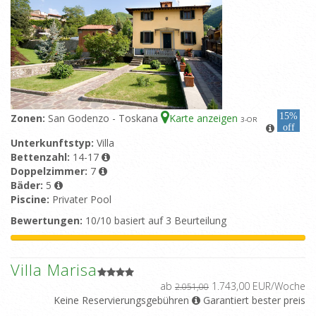
15%
Zonen:
San Godenzo - Toskana
Karte anzeigen
3
-OR
off
Unterkunftstyp:
Villa
Bettenzahl:
14-17
Doppelzimmer:
7
Bäder:
5
Piscine:
Privater Pool
Bewertungen:
10/10 basiert auf 3 Beurteilung
Villa Marisa
ab
1.743,00 EUR/Woche
2.051,00
Keine Reservierungsgebühren
Garantiert bester preis