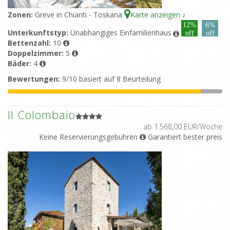
Zonen:
Greve in Chianti - Toskana
Karte anzeigen
2
12%
6%
Unterkunftstyp:
Unabhängiges Einfamilienhaus
off
off
Bettenzahl:
10
Doppelzimmer:
5
Bäder:
4
Bewertungen:
9/10 basiert auf 8 Beurteilung
Il Colombaio
ab 1.568,00 EUR/Woche
Keine Reservierungsgebühren
Garantiert bester preis