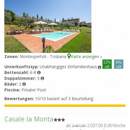
Zonen:
Montespertoli - Toskana
Karte anzeigen
4
12%
6%
Unterkunftstyp:
Unabhängiges Einfamilienhaus
off
off
Bettenzahl:
6-8
Doppelzimmer:
3
Bäder:
2
Piscine:
Privater Pool
Bewertungen:
10/10 basiert auf 3 Beurteilung
Casale la Monta
ab
2.037,00 EUR/Woche
2.401,00