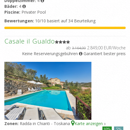
Doppelzimmer:
4
Bäder:
4
Piscine:
Privater Pool
Bewertungen:
10/10 basiert auf 34 Beurteilung
Casale il Gualdo
ab
2.849,00 EUR/Woche
3.164,00
Keine Reservierungsgebühren
Garantiert bester preis
Zonen:
Radda in Chianti - Toskana
Karte anzeigen
3
10%
5%