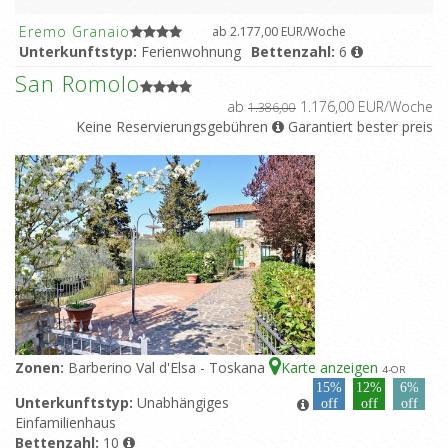
Eremo Granaio
ab 2.177,00 EUR/Woche
Unterkunftstyp:
Ferienwohnung
Bettenzahl:
6
Doppelzimmer:
2
Einzelzimmer:
2
Bäder:
2
San Romolo
Piscine:
Gemeinsamer Pool
ab
1.176,00 EUR/Woche
1.386,00
Keine Reservierungsgebühren
Garantiert bester preis
Eremo Magnolia
ab 2.177,00 EUR/Woche
Unterkunftstyp:
Ferienwohnung
Bettenzahl:
5
Doppelzimmer:
2
Einzelzimmer:
1
Bäder:
2
Piscine:
Gemeinsamer Pool
Zonen:
Barberino Val d'Elsa - Toskana
Karte anzeigen
4
-OR
15%
12%
6%
Unterkunftstyp:
Unabhängiges
off
off
off
Einfamilienhaus
Bettenzahl:
10