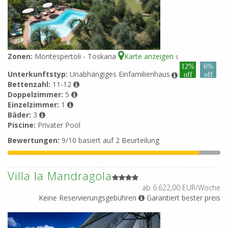
Zonen:
Montespertoli - Toskana
Karte anzeigen
5
12%
6%
Unterkunftstyp:
Unabhängiges Einfamilienhaus
off
off
Bettenzahl:
11-12
Doppelzimmer:
5
Einzelzimmer:
1
Bäder:
3
Piscine:
Privater Pool
Bewertungen:
9/10 basiert auf 2 Beurteilung
Villa la Mandragola
ab 6.622,00 EUR/Woche
Keine Reservierungsgebühren
Garantiert bester preis