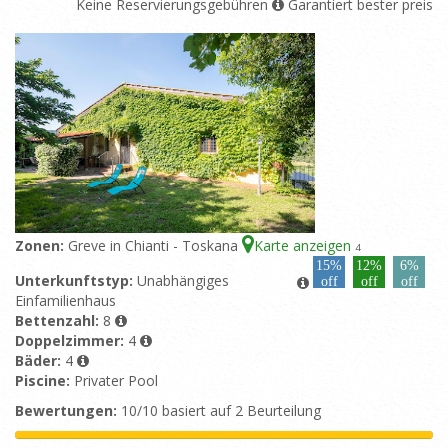
Keine Reservierungsgebühren
Garantiert bester preis
Zonen:
Greve in Chianti - Toskana
Karte anzeigen
4
15%
12%
6%
Unterkunftstyp:
Unabhängiges
off
off
off
Einfamilienhaus
Bettenzahl:
8
Doppelzimmer:
4
Bäder:
4
Piscine:
Privater Pool
Bewertungen:
10/10 basiert auf 2 Beurteilung