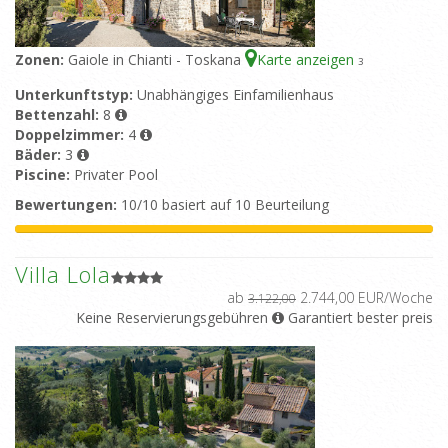
Zonen:
Gaiole in Chianti - Toskana
Karte anzeigen
3
Unterkunftstyp:
Unabhängiges Einfamilienhaus
Bettenzahl:
8
Doppelzimmer:
4
Bäder:
3
Piscine:
Privater Pool
Bewertungen:
10/10 basiert auf 10 Beurteilung
Villa Lola
ab
2.744,00 EUR/Woche
3.122,00
Keine Reservierungsgebühren
Garantiert bester preis