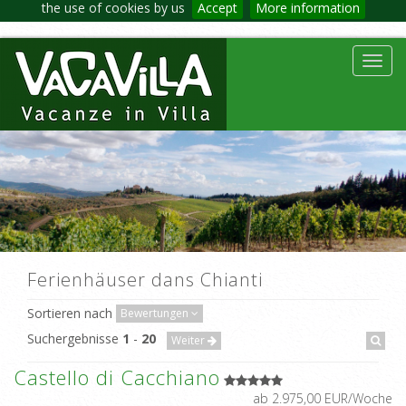
the use of cookies by us
Accept
More information
Toggl
navig
Ferienhäuser dans Chianti
Sortieren nach
Bewertungen
Suchergebnisse
1
-
20
Weiter
Castello di Cacchiano
ab 2.975,00 EUR/Woche