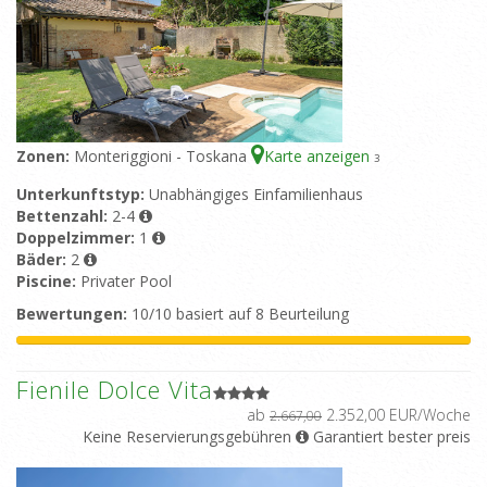
Zonen:
Monteriggioni - Toskana
Karte anzeigen
3
Unterkunftstyp:
Unabhängiges Einfamilienhaus
Bettenzahl:
2-4
Doppelzimmer:
1
Bäder:
2
Piscine:
Privater Pool
Bewertungen:
10/10 basiert auf 8 Beurteilung
Fienile Dolce Vita
ab
2.352,00 EUR/Woche
2.667,00
Keine Reservierungsgebühren
Garantiert bester preis