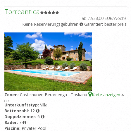
Torreantica
ab 7.938,00 EUR/Woche
Keine Reservierungsgebühren
Garantiert bester preis
Zonen:
Castelnuovo Berardenga - Toskana
Karte anzeigen
4
-
OR
Unterkunftstyp:
Villa
Bettenzahl:
12
Doppelzimmer:
6
Bäder:
7
Piscine:
Privater Pool