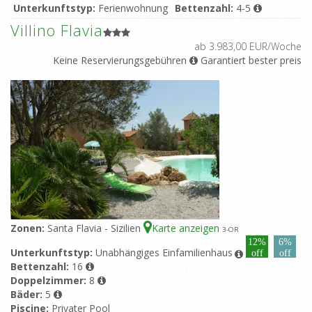
Unterkunftstyp:
Ferienwohnung
Bettenzahl:
4-5
Doppelzimmer:
2
Bäder:
1
Villino Flavia
Piscine:
Gemeinsamer Pool
ab 3.983,00 EUR/Woche
Keine Reservierungsgebühren
Garantiert bester preis
Zonen:
Santa Flavia - Sizilien
Karte anzeigen
3
-OR
12%
6%
Unterkunftstyp:
Unabhängiges Einfamilienhaus
off
off
Bettenzahl:
16
Doppelzimmer:
8
Bäder:
5
Piscine:
Privater Pool