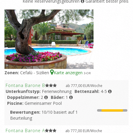
Keine Reservierungsgebühren
Garantiert bester preis
Zonen:
Cefalù - Sizilien
Karte anzeigen
3
-OR
Fontana Barone B
ab 777,00 EUR/Woche
Unterkunftstyp:
Ferienwohnung
Bettenzahl:
4-5
Doppelzimmer:
2
Bäder:
1
Piscine:
Gemeinsamer Pool
Bewertungen:
10/10 basiert auf 1
Beurteilung
Fontana Barone A
ab 777,00 EUR/Woche