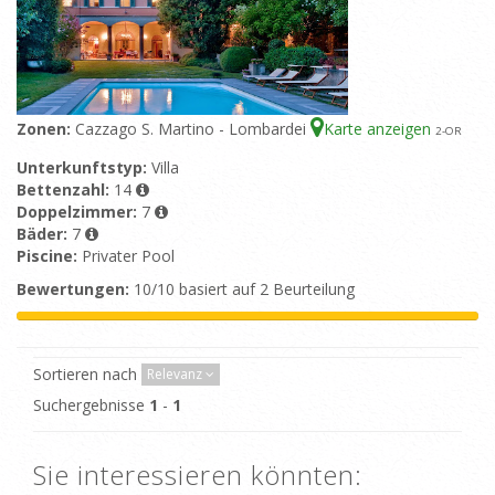
Zonen:
Cazzago S. Martino - Lombardei
Karte anzeigen
2
-OR
Unterkunftstyp:
Villa
Bettenzahl:
14
Doppelzimmer:
7
Bäder:
7
Piscine:
Privater Pool
Bewertungen:
10/10 basiert auf 2 Beurteilung
Sortieren nach
Relevanz
Suchergebnisse
1
-
1
Sie interessieren könnten: