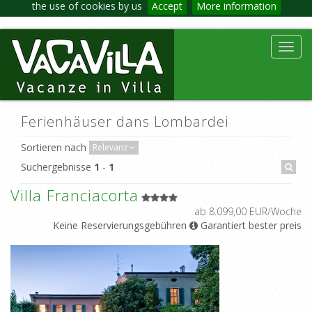
the use of cookies by us
Accept
More information
Toggl
navig
Ferienhäuser dans Lombardei
Sortieren nach
Relevanz
Suchergebnisse
1
-
1
Villa Franciacorta
ab 8.099,00 EUR/Woche
Keine Reservierungsgebühren
Garantiert bester preis