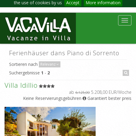
the use of cookies by us
Accept
More information
Toggl
navig
Ferienhäuser dans Piano di Sorrento
Sortieren nach
Relevanz
Suchergebnisse
1
-
2
Villa Idillio
ab
5.208,00 EUR/Woche
6.125,00
Keine Reservierungsgebühren
Garantiert bester preis