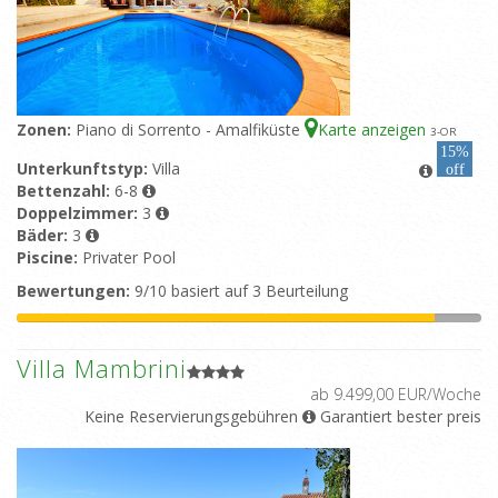
Zonen:
Piano di Sorrento - Amalfiküste
Karte anzeigen
3
-OR
15%
Unterkunftstyp:
Villa
off
Bettenzahl:
6-8
Doppelzimmer:
3
Bäder:
3
Piscine:
Privater Pool
Bewertungen:
9/10 basiert auf 3 Beurteilung
Villa Mambrini
ab 9.499,00 EUR/Woche
Keine Reservierungsgebühren
Garantiert bester preis