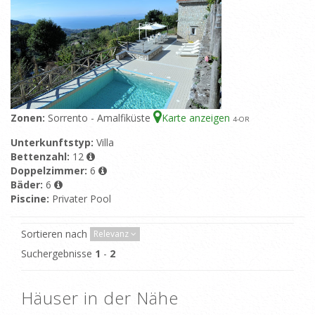
Zonen:
Sorrento - Amalfiküste
Karte anzeigen
4
-OR
Unterkunftstyp:
Villa
Bettenzahl:
12
Doppelzimmer:
6
Bäder:
6
Piscine:
Privater Pool
Sortieren nach
Relevanz
Suchergebnisse
1
-
2
Häuser in der Nähe