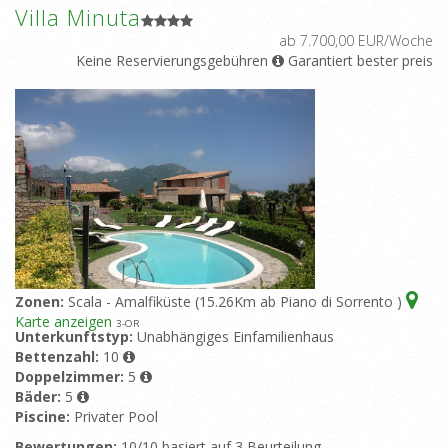
Villa Minuta
ab 7.700,00 EUR/Woche
Keine Reservierungsgebühren
Garantiert bester preis
Zonen:
Scala - Amalfiküste (15.26Km ab Piano di Sorrento )
Karte anzeigen
3
-OR
Unterkunftstyp:
Unabhängiges Einfamilienhaus
Bettenzahl:
10
Doppelzimmer:
5
Bäder:
5
Piscine:
Privater Pool
Bewertungen:
10/10 basiert auf 3 Beurteilung