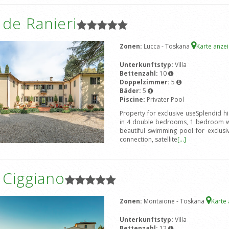
a de Ranieri
Zonen:
Lucca - Toskana
Karte anze
Unterkunftstyp:
Villa
Bettenzahl:
10
Doppelzimmer:
5
Bäder:
5
Piscine:
Privater Pool
Property for exclusive useSplendid h
in 4 double bedrooms, 1 bedroom wit
beautiful swimming pool for exclusiv
connection, satellite
[...]
a Ciggiano
Zonen:
Montaione - Toskana
Karte
Unterkunftstyp:
Villa
Bettenzahl:
12