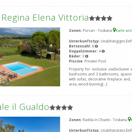
a Regina Elena Vittoria
Zonen:
Porcari - Toskana
Karte an
Unterkunftstyp:
Unabhängiges Einf
Bettenzahl:
8
Doppelzimmer:
4
Bäder:
3
Piscine:
Privater Pool
Property for exclusive useExclusive
bedrooms and 3 bathrooms, spacious
with sofas, decorative fireplace and, 
area, wood-burning
[...]
le il Gualdo
Zonen:
Radda in Chianti - Toskana
Unterkunftstyp:
Unabhängiges Einf