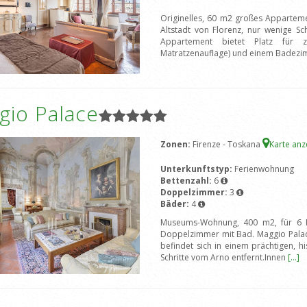
Originelles, 60 m2 großes Apparteme
Altstadt von Florenz, nur wenige Sc
Appartement bietet Platz für 
Matratzenauflage) und einem Badez
gio Palace
Zonen:
Firenze - Toskana
Karte an
Unterkunftstyp:
Ferienwohnung
Bettenzahl:
6
Doppelzimmer:
3
Bäder:
4
Museums-Wohnung, 400 m2, für 6 P
Doppelzimmer mit Bad. Maggio Palac
befindet sich in einem prächtigen, h
Schritte vom Arno entfernt.Innen
[...]