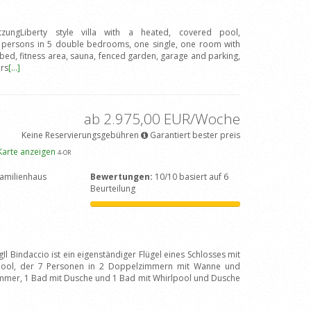
tzungLiberty style villa with a heated, covered pool,
 persons in 5 double bedrooms, one single, one room with
ed, fitness area, sauna, fenced garden, garage and parking,
rs
[...]
ab 2.975,00 EUR/Woche
Keine Reservierungsgebühren
Garantiert bester preis
Karte anzeigen
4
-OR
amilienhaus
Bewertungen:
10/10 basiert auf 6
Beurteilung
Il Bindaccio ist ein eigenständiger Flügel eines Schlosses mit
pool, der 7 Personen in 2 Doppelzimmern mit Wanne und
immer, 1 Bad mit Dusche und 1 Bad mit Whirlpool und Dusche