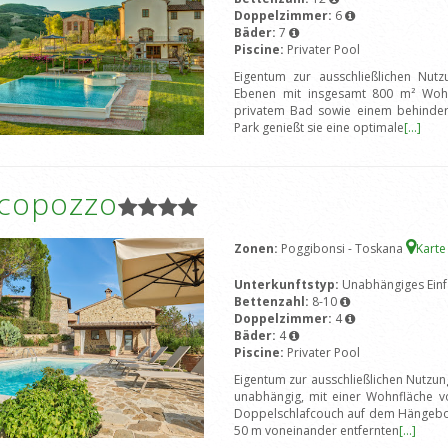
Doppelzimmer:
6
Bäder:
7
Piscine:
Privater Pool
Eigentum zur ausschließlichen Nutzu
Ebenen mit insgesamt 800 m² Wohn
privatem Bad sowie einem behindert
Park genießt sie eine optimale
[...]
icopozzo
Zonen:
Poggibonsi - Toskana
Karte
Unterkunftstyp:
Unabhängiges Einf
Bettenzahl:
8-10
Doppelzimmer:
4
Bäder:
4
Piscine:
Privater Pool
Eigentum zur ausschließlichen Nutzung
unabhängig, mit einer Wohnfläche v
Doppelschlafcouch auf dem Hängebod
50 m voneinander entfernten
[...]