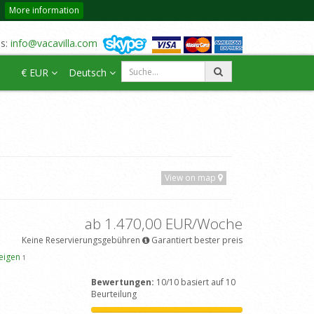
More information
us:
info@vacavilla.com
€ EUR
Deutsch
View on map
ab 1.470,00 EUR/Woche
Keine Reservierungsgebühren
Garantiert bester preis
zeigen
1
Bewertungen:
10/10 basiert auf 10
Beurteilung