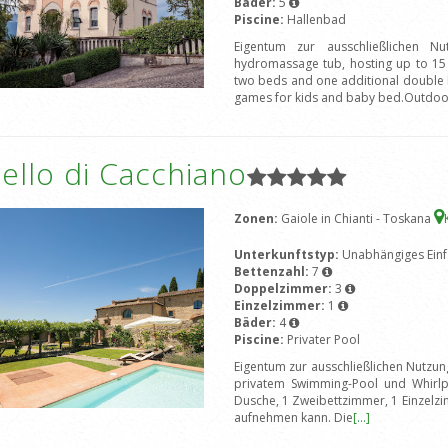
Bäder:
5
Piscine:
Hallenbad
Eigentum zur ausschließlichen Nu
hydromassage tub, hosting up to 15
two beds and one additional double b
games for kids and baby bed.Outdoo
ello di Cacchiano
Zonen:
Gaiole in Chianti - Toskana
Unterkunftstyp:
Unabhängiges Einf
Bettenzahl:
7
Doppelzimmer:
3
Einzelzimmer:
1
Bäder:
4
Piscine:
Privater Pool
Eigentum zur ausschließlichen Nutzung
privatem Swimming-Pool und Whirl
Dusche, 1 Zweibettzimmer, 1 Einzelz
aufnehmen kann. Die
[...]