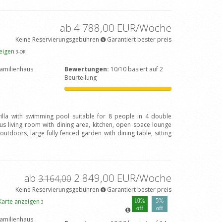
ab 4.788,00 EUR/Woche
Keine Reservierungsgebühren
Garantiert bester preis
zeigen
3
-OR
amilienhaus
Bewertungen:
10/10 basiert auf 2
Beurteilung
 villa with swimming pool suitable for 8 people in 4 double
 living room with dining area, kitchen, open space lounge
outdoors, large fully fenced garden with dining table, sitting
ab
2.849,00 EUR/Woche
3.164,00
Keine Reservierungsgebühren
Garantiert bester preis
Karte anzeigen
10%
5%
3
off
off
amilienhaus