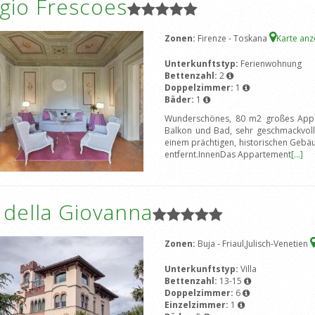
gio Frescoes
Zonen:
Firenze - Toskana
Karte an
Unterkunftstyp:
Ferienwohnung
Bettenzahl:
2
Doppelzimmer:
1
Bäder:
1
Wunderschönes, 80 m2 großes Appa
Balkon und Bad, sehr geschmackvoll
einem prächtigen, historischen Gebäu
entfernt.InnenDas Appartement
[...]
a della Giovanna
Zonen:
Buja - Friaul,Julisch-Venetien
Unterkunftstyp:
Villa
Bettenzahl:
13-15
Doppelzimmer:
6
Einzelzimmer:
1