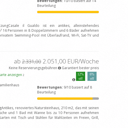
Bewertungen:
10/10 basiert auf 14
Beurteilung
tzungCasale il Gualdo ist ein antikes, alleinstehendes
 m² 16 Personen in 8 Doppelzimmern und 6 Bäder aufnehmen
 privatem Swimming-Pool mit Überlaufrand, Wi-Fi, Sat-TV und
]
ab
2.051,00 EUR/Woche
2.331,00
Keine Reservierungsgebühren
Garantiert bester preis
arte anzeigen
12%
6%
2
off
off
amilienhaus
Bewertungen:
9/10 basiert auf 8
Beurteilung
gAntikes, renoviertes Natursteinhaus, 210 m2, das mit seinen
sche und 1 Bad mit Wanne bis zu 10 Personen aufnehmen
rten mit Tisch und Stühlen für Mahlzeiten im Freien, Grill,