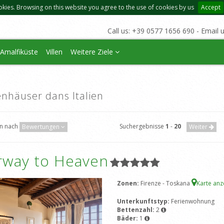
okies. Browsing on this website you agree to the use of cookies by us
Accept
Call us: +39 0577 1656 690 - Email 
Amalfiküste
Villen
Weitere Ziele
enhäuser dans Italien
en nach
Suchergebnisse
1
-
20
Bewertungen
Weiter
irway to Heaven
Zonen:
Firenze - Toskana
Karte an
Unterkunftstyp:
Ferienwohnung
Bettenzahl:
2
Bäder:
1