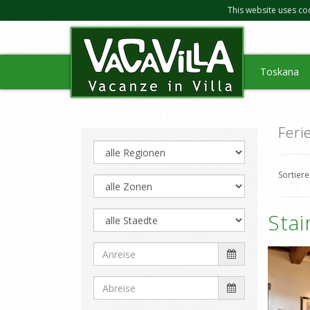
This website uses co
Toskana
Feri
Sortier
Sta