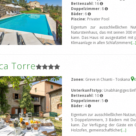
Bettenzahl:
16
Doppelzimmer:
8
Bäder:
6
Piscine:
Privater Pool
Eigentum zur ausschließlichen Nu
Natursteinhaus, das mit seinen 300
kann. Das Haus ist ausgestattet mit
Klimaanlage in allen Schlafzimmern
[...
ca Torre
Zonen:
Greve in Chianti - Toskana
K
Unterkunftstyp:
Unabhängiges Einf
Bettenzahl:
10
Doppelzimmer:
5
Bäder:
4
Eigentum zur ausschließlichen Nutzun
5 Doppelzimmern, 3 Bädern mit Du
kann. Zur Verfügung der Gäste ein Ga
Holzofen, gemeinschaftlicher
[...]