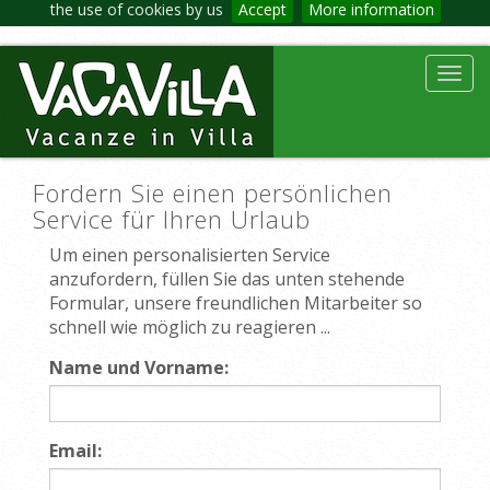
the use of cookies by us
Accept
More information
Toggl
navig
Fordern Sie einen persönlichen
Service für Ihren Urlaub
Um einen personalisierten Service
anzufordern, füllen Sie das unten stehende
Formular, unsere freundlichen Mitarbeiter so
schnell wie möglich zu reagieren ...
Name und Vorname:
Email: