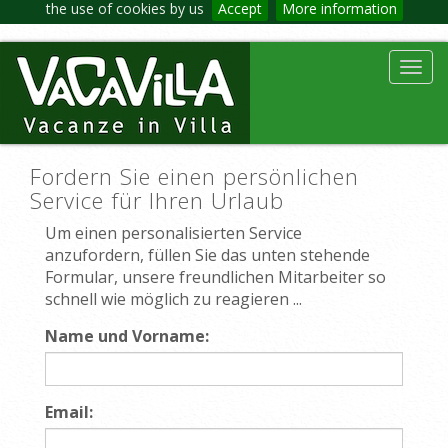
the use of cookies by us
Accept
More information
Toggl
navig
Fordern Sie einen persönlichen
Service für Ihren Urlaub
Um einen personalisierten Service
anzufordern, füllen Sie das unten stehende
Formular, unsere freundlichen Mitarbeiter so
schnell wie möglich zu reagieren ...
Name und Vorname:
Email: