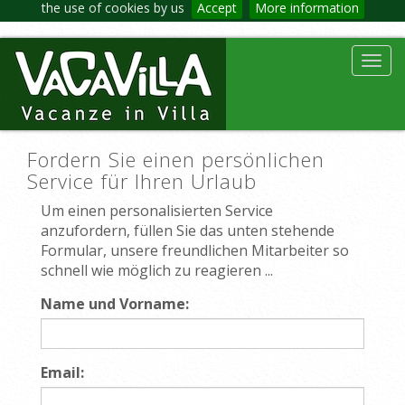
the use of cookies by us
Accept
More information
Toggl
navig
Fordern Sie einen persönlichen
Service für Ihren Urlaub
Um einen personalisierten Service
anzufordern, füllen Sie das unten stehende
Formular, unsere freundlichen Mitarbeiter so
schnell wie möglich zu reagieren ...
Name und Vorname:
Email: