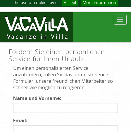
the use of cookies by us
Accept
More information
Toggl
navig
Fordern Sie einen persönlichen
Service für Ihren Urlaub
Um einen personalisierten Service
anzufordern, füllen Sie das unten stehende
Formular, unsere freundlichen Mitarbeiter so
schnell wie möglich zu reagieren ...
Name und Vorname:
Email: