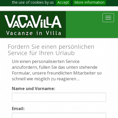
the use of cookies by us
Accept
More information
Toggl
navig
Fordern Sie einen persönlichen
Service für Ihren Urlaub
Um einen personalisierten Service
anzufordern, füllen Sie das unten stehende
Formular, unsere freundlichen Mitarbeiter so
schnell wie möglich zu reagieren ...
Name und Vorname:
Email: