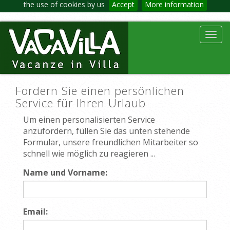
the use of cookies by us
Accept
More information
Toggl
navig
Fordern Sie einen persönlichen
Service für Ihren Urlaub
Um einen personalisierten Service
anzufordern, füllen Sie das unten stehende
Formular, unsere freundlichen Mitarbeiter so
schnell wie möglich zu reagieren ...
Name und Vorname:
Email: