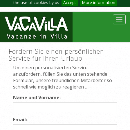
the use of cookies by us
Accept
More information
Toggl
navig
Fordern Sie einen persönlichen
Service für Ihren Urlaub
Um einen personalisierten Service
anzufordern, füllen Sie das unten stehende
Formular, unsere freundlichen Mitarbeiter so
schnell wie möglich zu reagieren ...
Name und Vorname:
Email: