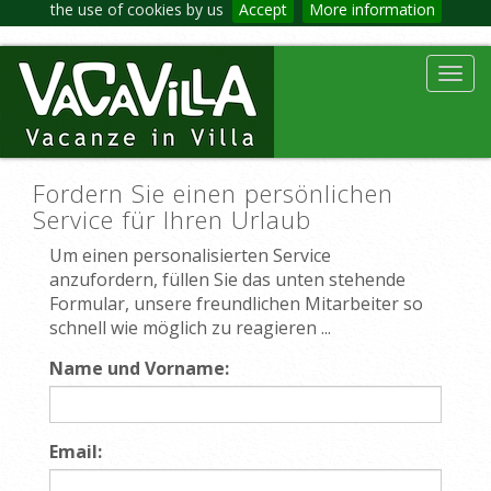
the use of cookies by us
Accept
More information
Toggl
navig
Fordern Sie einen persönlichen
Service für Ihren Urlaub
Um einen personalisierten Service
anzufordern, füllen Sie das unten stehende
Formular, unsere freundlichen Mitarbeiter so
schnell wie möglich zu reagieren ...
Name und Vorname:
Email: