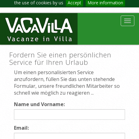
the use of cookies by us
Accept
More information
Toggl
navig
Fordern Sie einen persönlichen
Service für Ihren Urlaub
Um einen personalisierten Service
anzufordern, füllen Sie das unten stehende
Formular, unsere freundlichen Mitarbeiter so
schnell wie möglich zu reagieren ...
Name und Vorname:
Email: