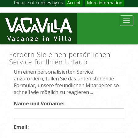
the use of cookies by us
Accept
More information
Toggl
navig
Fordern Sie einen persönlichen
Service für Ihren Urlaub
Um einen personalisierten Service
anzufordern, füllen Sie das unten stehende
Formular, unsere freundlichen Mitarbeiter so
schnell wie möglich zu reagieren ...
Name und Vorname:
Email: