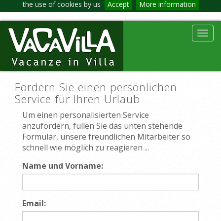
the use of cookies by us
Accept
More information
Toggl
navig
Fordern Sie einen persönlichen
Service für Ihren Urlaub
Um einen personalisierten Service
anzufordern, füllen Sie das unten stehende
Formular, unsere freundlichen Mitarbeiter so
schnell wie möglich zu reagieren ...
Name und Vorname:
Email: