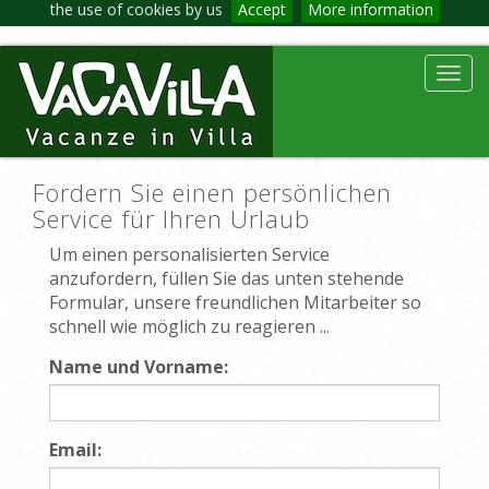
the use of cookies by us
Accept
More information
Toggl
navig
Fordern Sie einen persönlichen
Service für Ihren Urlaub
Um einen personalisierten Service
anzufordern, füllen Sie das unten stehende
Formular, unsere freundlichen Mitarbeiter so
schnell wie möglich zu reagieren ...
Name und Vorname:
Email: