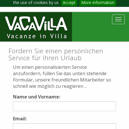
the use of cookies by us
Accept
More information
Toggl
navig
Fordern Sie einen persönlichen
Service für Ihren Urlaub
Um einen personalisierten Service
anzufordern, füllen Sie das unten stehende
Formular, unsere freundlichen Mitarbeiter so
schnell wie möglich zu reagieren ...
Name und Vorname:
Email: