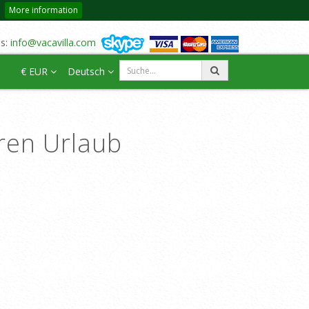
More information
us:
info@vacavilla.com
€ EUR
Deutsch
hren Urlaub