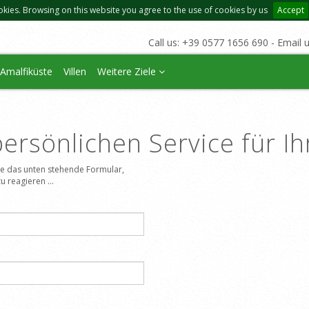
okies. Browsing on this website you agree to the use of cookies by us
Accept
Call us: +39 0577 1656 690 - Email 
Amalfiküste
Villen
Weitere Ziele
ersönlichen Service für I
Sie das unten stehende Formular,
u reagieren ...