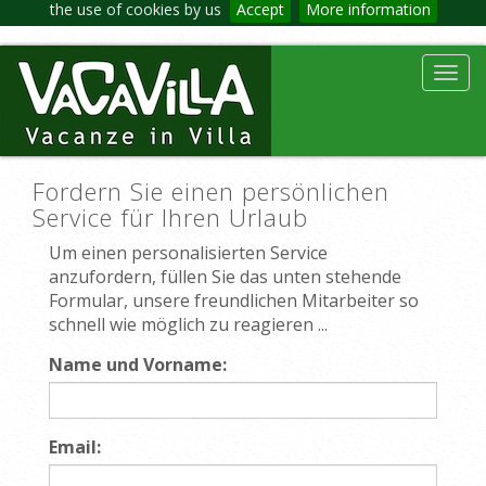
the use of cookies by us
Accept
More information
Toggl
navig
Fordern Sie einen persönlichen
Service für Ihren Urlaub
Um einen personalisierten Service
anzufordern, füllen Sie das unten stehende
Formular, unsere freundlichen Mitarbeiter so
schnell wie möglich zu reagieren ...
Name und Vorname:
Email: