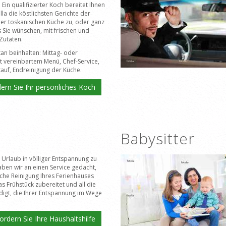
Ein qualifizierter Koch bereitet Ihnen
Villa die köstlichsten Gerichte der
der toskanischen Küche zu, oder ganz
 Sie wünschen, mit frischen und
Zutaten.
kan beinhalten: Mittag- oder
 vereinbartem Menü, Chef-Service,
auf, Endreinigung der Küche.
ern Sie Ihr persönliches Koch
Babysitter
Urlaub in völliger Entspannung zu
ben wir an einen Service gedacht,
liche Reinigung Ihres Ferienhauses
as Frühstück zubereitet und all die
digt, die Ihrer Entspannung im Wege
ordern Sie Ihre Haushaltshilfe