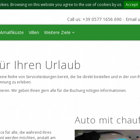
okies. Browsing on this website you agree to the use of cookies by us
Accept
Call us: +39 0577 1656 690 - Email 
Amalfiküste
Villen
Weitere Ziele
für Ihren Urlaub
e eine Reihe von Serviceleistungen bereit, die Sie direkt bestellen und in der vo
annung zu erleben.
taktieren. Wir geben Ihnen gern alle für die Buchung nötigen Informationen.
Auto mit chau
ice für alle, die während ihres
nt werden möchten, anstatt am