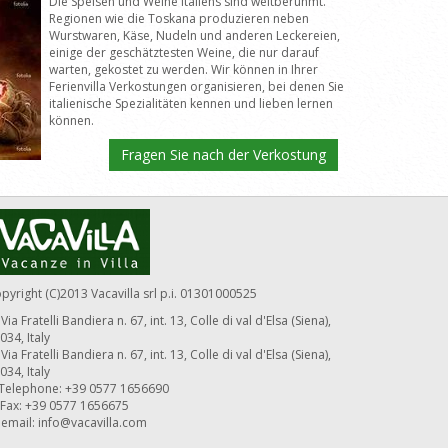
Die Speisen und Weine Italiens sind weltberühmt.
Regionen wie die Toskana produzieren neben
Wurstwaren, Käse, Nudeln und anderen Leckereien,
einige der geschätztesten Weine, die nur darauf
warten, gekostet zu werden. Wir können in Ihrer
Ferienvilla Verkostungen organisieren, bei denen Sie
italienische Spezialitäten kennen und lieben lernen
können.
Fragen Sie nach der Verkostung
pyright (C)2013 Vacavilla srl p.i. 01301000525
Via Fratelli Bandiera n. 67, int. 13, Colle di val d'Elsa (Siena),
034, Italy
Via Fratelli Bandiera n. 67, int. 13, Colle di val d'Elsa (Siena),
034, Italy
Telephone: +39 0577 1656690
Fax: +39 0577 1656675
email:
info@vacavilla.com