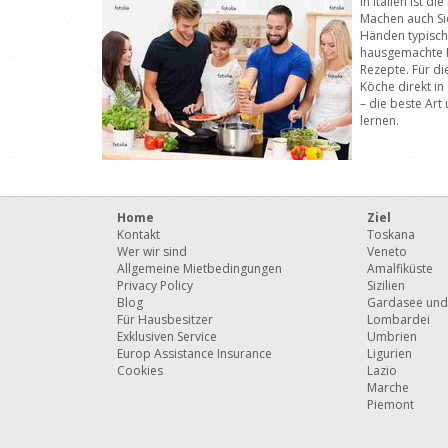
In Italien ist d
Machen auch Si
Händen typisch 
hausgemachte N
Rezepte. Für di
Köche direkt in
– die beste Art 
lernen.
Home
Ziel
Kontakt
Toskana
Wer wir sind
Veneto
Allgemeine Mietbedingungen
Amalfiküste
Privacy Policy
Sizilien
Blog
Gardasee und
Für Hausbesitzer
Lombardei
Exklusiven Service
Umbrien
Europ Assistance Insurance
Ligurien
Cookies
Lazio
Marche
Piemont