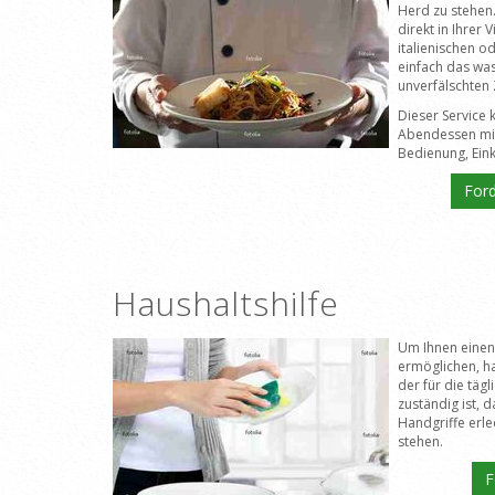
Herd zu stehen. 
direkt in Ihrer 
italienischen o
einfach das was
unverfälschten 
Dieser Service 
Abendessen mit
Bedienung, Eink
Ford
Haushaltshilfe
Um Ihnen einen 
ermöglichen, ha
der für die täg
zuständig ist, d
Handgriffe erle
stehen.
F