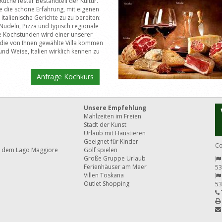
ie Küche fester Bestandteil der Kultur.
e die schöne Erfahrung, mit eigenen
italienische Gerichte zu zu bereiten:
udeln, Pizza und typisch regionale
e Kochstunden wird einer unserer
 die von Ihnen gewählte Villa kommen
und Weise, Italien wirklich kennen zu
Anfrage Kochkurs
Unsere Empfehlung
Mahlzeiten im Freien
Stadt der Kunst
Urlaub mit Haustieren
Geeignet für Kinder
Co
 dem Lago Maggiore
Golf spielen
Große Gruppe Urlaub
Ferienhäuser am Meer
53
Villen Toskana
Outlet Shopping
53