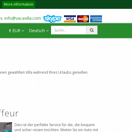
More information
us:
info@vacavilla.com
€ EUR
Deutsch
n Ihnen gewählten Villa während Ihres Urlaubs genießen
ffeur
Dies ist der perfekte Service für die, die bequem
und sicher reisen möchten. Mieten Sie ein Auto mit