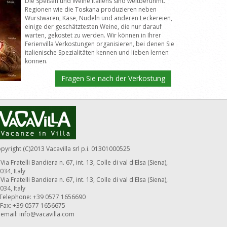
Die Speisen und Weine Italiens sind weltberühmt.
Regionen wie die Toskana produzieren neben
Wurstwaren, Käse, Nudeln und anderen Leckereien,
einige der geschätztesten Weine, die nur darauf
warten, gekostet zu werden. Wir können in Ihrer
Ferienvilla Verkostungen organisieren, bei denen Sie
italienische Spezialitäten kennen und lieben lernen
können.
Fragen Sie nach der Verkostung
pyright (C)2013 Vacavilla srl p.i. 01301000525
Via Fratelli Bandiera n. 67, int. 13, Colle di val d'Elsa (Siena),
034, Italy
Via Fratelli Bandiera n. 67, int. 13, Colle di val d'Elsa (Siena),
034, Italy
Telephone: +39 0577 1656690
Fax: +39 0577 1656675
email:
info@vacavilla.com