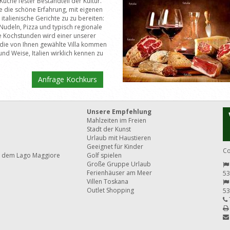
ie Küche fester Bestandteil der Kultur.
e die schöne Erfahrung, mit eigenen
italienische Gerichte zu zu bereiten:
udeln, Pizza und typisch regionale
e Kochstunden wird einer unserer
 die von Ihnen gewählte Villa kommen
und Weise, Italien wirklich kennen zu
Anfrage Kochkurs
Unsere Empfehlung
Mahlzeiten im Freien
Stadt der Kunst
Urlaub mit Haustieren
Geeignet für Kinder
Co
 dem Lago Maggiore
Golf spielen
Große Gruppe Urlaub
Ferienhäuser am Meer
53
Villen Toskana
Outlet Shopping
53