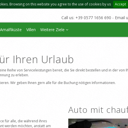
okies. Browsing on this website you agree to the use of cookies by us
Accept
Call us: +39 0577 1656 690 - Email 
Amalfiküste
Villen
Weitere Ziele
für Ihren Urlaub
e eine Reihe von Serviceleistungen bereit, die Sie direkt bestellen und in der vo
annung zu erleben.
taktieren. Wir geben Ihnen gern alle für die Buchung nötigen Informationen.
Auto mit chau
ice für alle, die während ihres
nt werden möchten, anstatt am