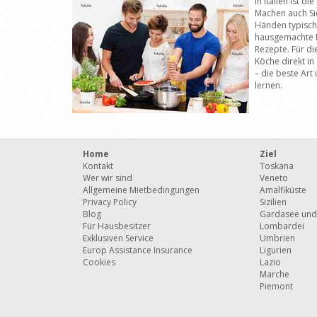
In Italien ist d
Machen auch Si
Händen typisch 
hausgemachte N
Rezepte. Für di
Köche direkt in
– die beste Art 
lernen.
Home
Ziel
Kontakt
Toskana
Wer wir sind
Veneto
Allgemeine Mietbedingungen
Amalfiküste
Privacy Policy
Sizilien
Blog
Gardasee und
Für Hausbesitzer
Lombardei
Exklusiven Service
Umbrien
Europ Assistance Insurance
Ligurien
Cookies
Lazio
Marche
Piemont