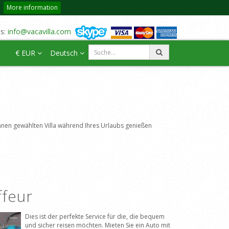
More information
us:
info@vacavilla.com
€ EUR
Deutsch
n Ihnen gewählten Villa während Ihres Urlaubs genießen
ffeur
Dies ist der perfekte Service für die, die bequem
und sicher reisen möchten. Mieten Sie ein Auto mit