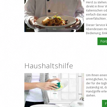
Herd zu stehen. 
direkt in Ihrer 
italienischen o
einfach das was
unverfälschten 
Dieser Service 
Abendessen mit
Bedienung, Eink
Ford
Haushaltshilfe
Um Ihnen einen 
ermöglichen, ha
der für die täg
zuständig ist, d
Handgriffe erle
stehen.
F