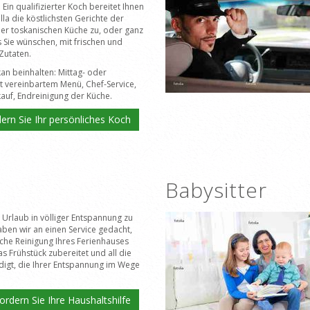
Ein qualifizierter Koch bereitet Ihnen
Villa die köstlichsten Gerichte der
der toskanischen Küche zu, oder ganz
 Sie wünschen, mit frischen und
Zutaten.
kan beinhalten: Mittag- oder
 vereinbartem Menü, Chef-Service,
auf, Endreinigung der Küche.
ern Sie Ihr persönliches Koch
Babysitter
Urlaub in völliger Entspannung zu
ben wir an einen Service gedacht,
liche Reinigung Ihres Ferienhauses
as Frühstück zubereitet und all die
digt, die Ihrer Entspannung im Wege
ordern Sie Ihre Haushaltshilfe