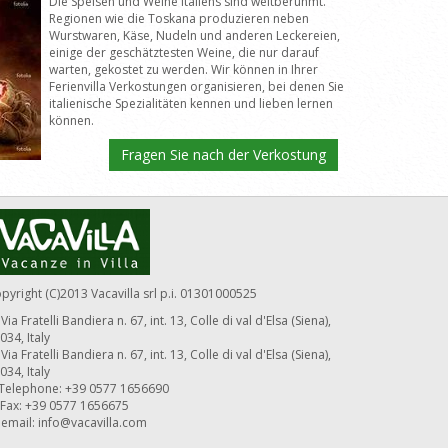
Die Speisen und Weine Italiens sind weltberühmt.
Regionen wie die Toskana produzieren neben
Wurstwaren, Käse, Nudeln und anderen Leckereien,
einige der geschätztesten Weine, die nur darauf
warten, gekostet zu werden. Wir können in Ihrer
Ferienvilla Verkostungen organisieren, bei denen Sie
italienische Spezialitäten kennen und lieben lernen
können.
Fragen Sie nach der Verkostung
pyright (C)2013 Vacavilla srl p.i. 01301000525
Via Fratelli Bandiera n. 67, int. 13, Colle di val d'Elsa (Siena),
034, Italy
Via Fratelli Bandiera n. 67, int. 13, Colle di val d'Elsa (Siena),
034, Italy
Telephone: +39 0577 1656690
Fax: +39 0577 1656675
email:
info@vacavilla.com