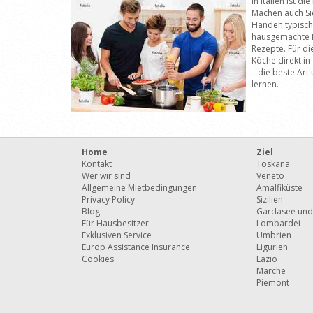
In Italien ist d
Machen auch Si
Händen typisch 
hausgemachte N
Rezepte. Für di
Köche direkt in
– die beste Art 
lernen.
Home
Ziel
Kontakt
Toskana
Wer wir sind
Veneto
Allgemeine Mietbedingungen
Amalfiküste
Privacy Policy
Sizilien
Blog
Gardasee und
Für Hausbesitzer
Lombardei
Exklusiven Service
Umbrien
Europ Assistance Insurance
Ligurien
Cookies
Lazio
Marche
Piemont