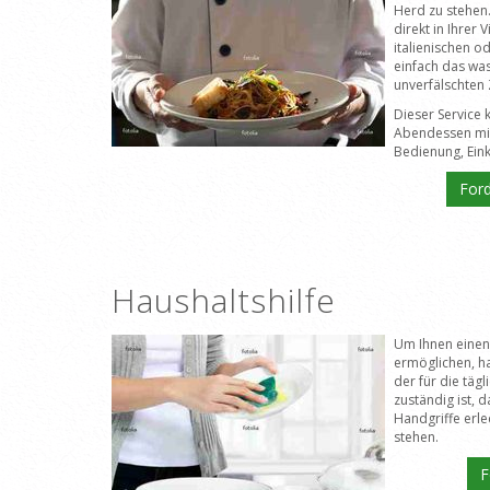
Herd zu stehen. 
direkt in Ihrer 
italienischen o
einfach das was
unverfälschten 
Dieser Service 
Abendessen mit
Bedienung, Eink
Ford
Haushaltshilfe
Um Ihnen einen 
ermöglichen, ha
der für die täg
zuständig ist, d
Handgriffe erle
stehen.
F