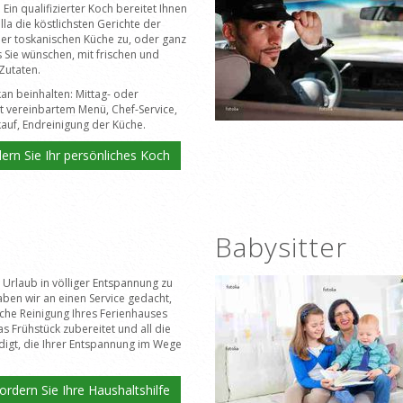
Ein qualifizierter Koch bereitet Ihnen
Villa die köstlichsten Gerichte der
der toskanischen Küche zu, oder ganz
 Sie wünschen, mit frischen und
Zutaten.
kan beinhalten: Mittag- oder
 vereinbartem Menü, Chef-Service,
auf, Endreinigung der Küche.
ern Sie Ihr persönliches Koch
Babysitter
Urlaub in völliger Entspannung zu
ben wir an einen Service gedacht,
liche Reinigung Ihres Ferienhauses
as Frühstück zubereitet und all die
digt, die Ihrer Entspannung im Wege
ordern Sie Ihre Haushaltshilfe