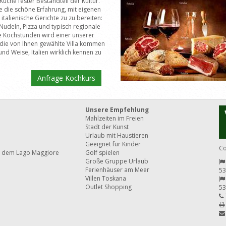
ie Küche fester Bestandteil der Kultur.
e die schöne Erfahrung, mit eigenen
italienische Gerichte zu zu bereiten:
udeln, Pizza und typisch regionale
e Kochstunden wird einer unserer
 die von Ihnen gewählte Villa kommen
und Weise, Italien wirklich kennen zu
Anfrage Kochkurs
Unsere Empfehlung
Mahlzeiten im Freien
Stadt der Kunst
Urlaub mit Haustieren
Geeignet für Kinder
Co
 dem Lago Maggiore
Golf spielen
Große Gruppe Urlaub
Ferienhäuser am Meer
53
Villen Toskana
Outlet Shopping
53