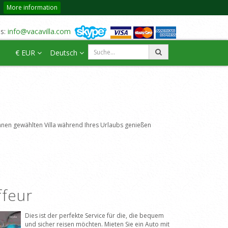
More information
us:
info@vacavilla.com
€ EUR
Deutsch
n Ihnen gewählten Villa während Ihres Urlaubs genießen
ffeur
Dies ist der perfekte Service für die, die bequem
und sicher reisen möchten. Mieten Sie ein Auto mit