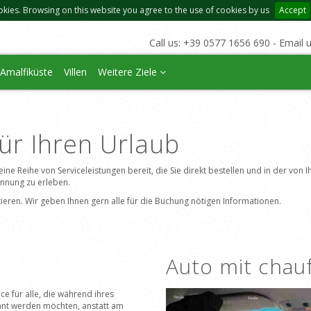
okies. Browsing on this website you agree to the use of cookies by us
Accept
Call us: +39 0577 1656 690 - Email 
Amalfiküste
Villen
Weitere Ziele
für Ihren Urlaub
e eine Reihe von Serviceleistungen bereit, die Sie direkt bestellen und in der vo
annung zu erleben.
taktieren. Wir geben Ihnen gern alle für die Buchung nötigen Informationen.
Auto mit chau
ice für alle, die während ihres
nt werden möchten, anstatt am