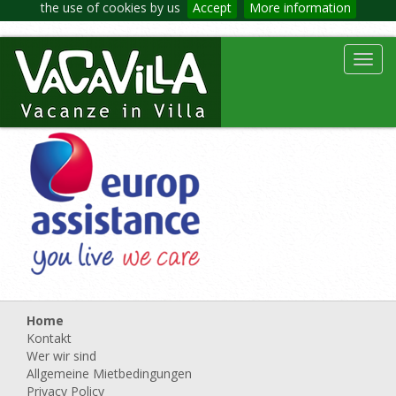
the use of cookies by us
Accept
More information
Toggl
navig
Home
Kontakt
Wer wir sind
Allgemeine Mietbedingungen
Privacy Policy