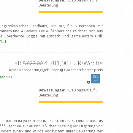
Bewertungen:
10/10 basiert auf 2
Beurteilung
tzungToskanisches Landhaus, 285 m2, für 8 Personen mit
mmern und 4 Bädern. Die Außenbereiche zeichnen sich aus
e überdachte Loggia mit Esstisch und gemauertem Grill.
r
[...]
ab
4.781,00 EUR/Woche
5.628,00
Keine Reservierungsgebühren
Garantiert bester preis
igen
15%
3
-OR
off
Bewertungen:
10/10 basiert auf 5
Beurteilung
BUCHUNGEN IM JAHR 2026 EINE KOSTENLOSE STORNIERUNG BIS
*Eigentum zur ausschließlichen NutzungDer Ursprung von
hrhundert zurück und wurde vor kurzem unter Bewahrung der