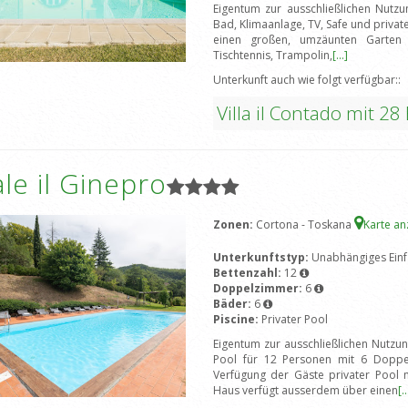
Eigentum zur ausschließlichen Nutz
Bad, Klimaanlage, TV, Safe und priva
einen großen, umzäunten Garten mit
Tischtennis, Trampolin,
[...]
Unterkunft auch wie folgt verfügbar::
Villa il Contado mit 28
le il Ginepro
Zonen:
Cortona - Toskana
Karte a
Unterkunftstyp:
Unabhängiges Einf
Bettenzahl:
12
Doppelzimmer:
6
Bäder:
6
Piscine:
Privater Pool
Eigentum zur ausschließlichen Nutz
Pool für 12 Personen mit 6 Doppe
Verfügung der Gäste privater Pool m
Haus verfügt ausserdem über einen
[..