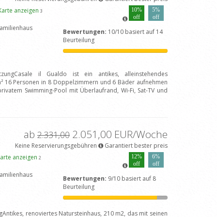
Karte anzeigen
10%
5%
3
off
off
amilienhaus
Bewertungen:
10/10 basiert auf 14
Beurteilung
tzungCasale il Gualdo ist ein antikes, alleinstehendes
 m² 16 Personen in 8 Doppelzimmern und 6 Bäder aufnehmen
 privatem Swimming-Pool mit Überlaufrand, Wi-Fi, Sat-TV und
]
ab
2.051,00 EUR/Woche
2.331,00
Keine Reservierungsgebühren
Garantiert bester preis
arte anzeigen
12%
6%
2
off
off
amilienhaus
Bewertungen:
9/10 basiert auf 8
Beurteilung
gAntikes, renoviertes Natursteinhaus, 210 m2, das mit seinen