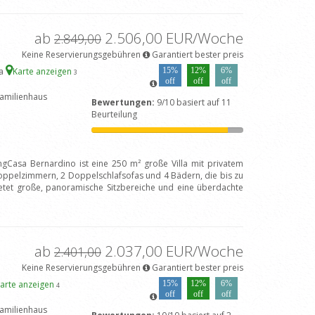
ab
2.506,00 EUR/Woche
2.849,00
Keine Reservierungsgebühren
Garantiert bester preis
na
Karte anzeigen
15%
12%
6%
3
off
off
off
amilienhaus
Bewertungen:
9/10 basiert auf 11
Beurteilung
ngCasa Bernardino ist eine 250 m² große Villa mit privatem
ppelzimmern, 2 Doppelschlafsofas und 4 Bädern, die bis zu
etet große, panoramische Sitzbereiche und eine überdachte
ab
2.037,00 EUR/Woche
2.401,00
Keine Reservierungsgebühren
Garantiert bester preis
arte anzeigen
15%
12%
6%
4
off
off
off
amilienhaus