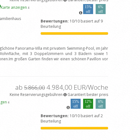
Karte anzeigen
15%
6%
4
off
off
amilienhaus
Bewertungen:
10/10 basiert auf 9
Beurteilung
ngSchöne Panorama-Villa mit privatem Swimming-Pool, im Jahr
 Wohnfläche, mit 3 Doppelzimmern und 3 Bädern sowie 1
rsonen.Im großen Garten finden wir einen schönen Pavillon vor
ab
4.984,00 EUR/Woche
5.866,00
Keine Reservierungsgebühren
Garantiert bester preis
eigen
15%
12%
6%
4
off
off
off
Bewertungen:
10/10 basiert auf 2
Beurteilung