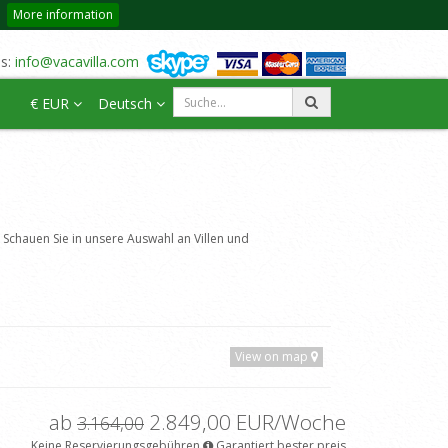
More information
us:
info@vacavilla.com
€ EUR
Deutsch
Schauen Sie in unsere Auswahl an Villen und
View on map
ab
2.849,00 EUR/Woche
3.164,00
Keine Reservierungsgebühren
Garantiert bester preis