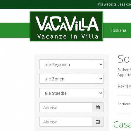
This website uses co
Toskana
So
Suchen 
Apparte
Feri
Sortier
Casa