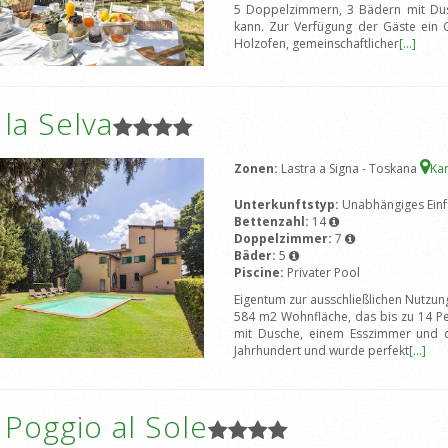
5 Doppelzimmern, 3 Bädern mit Du
kann. Zur Verfügung der Gäste ein Ga
Holzofen, gemeinschaftlicher
[...]
a la Selva
Zonen:
Lastra a Signa - Toskana
Ka
Unterkunftstyp:
Unabhängiges Einf
Bettenzahl:
14
Doppelzimmer:
7
Bäder:
5
Piscine:
Privater Pool
Eigentum zur ausschließlichen NutzungV
584 m2 Wohnfläche, das bis zu 14 P
mit Dusche, einem Esszimmer und 
Jahrhundert und wurde perfekt
[...]
a Poggio al Sole