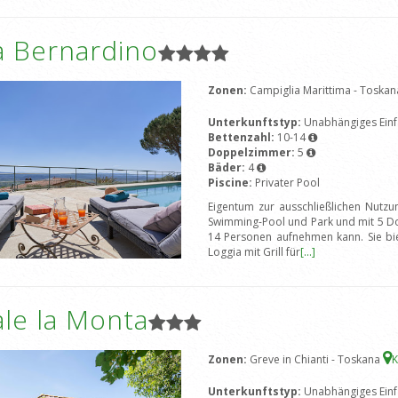
a Bernardino
Zonen:
Campiglia Marittima - Toska
Unterkunftstyp:
Unabhängiges Einf
Bettenzahl:
10-14
Doppelzimmer:
5
Bäder:
4
Piscine:
Privater Pool
Eigentum zur ausschließlichen Nutzu
Swimming-Pool und Park und mit 5 Do
14 Personen aufnehmen kann. Sie bi
Loggia mit Grill für
[...]
le la Monta
Zonen:
Greve in Chianti - Toskana
K
Unterkunftstyp:
Unabhängiges Einf