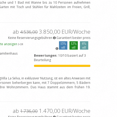
sche und 1 Bad mit Wanne bis zu 10 Personen aufnehmen
rten mit Tisch und Stühlen für Mahlzeiten im Freien, Grill,
ab
3.850,00 EUR/Woche
4.536,00
Keine Reservierungsgebühren
Garantiert bester preis
rte anzeigen
15%
12%
6%
3
-OR
off
off
off
amilienhaus
Bewertungen:
10/10 basiert auf 3
Beurteilung
illa La Selva, in exklusiver Nutzung, ist ein altes Anwesen mit
ersonen beherbergen kann, mit 7 Doppelzimmern, 5 Bädern
drei Wohnzimmern. Das Haus stammt aus dem frühen 19.
ab
1.470,00 EUR/Woche
1.736,00
Keine Reservierungsgebühren
Garantiert bester preis