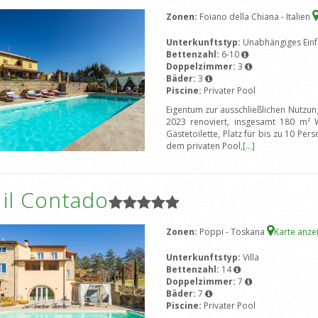
Zonen:
Foiano della Chiana - Italien
Unterkunftstyp:
Unabhängiges Einf
Bettenzahl:
6-10
Doppelzimmer:
3
Bäder:
3
Piscine:
Privater Pool
Eigentum zur ausschließlichen Nutzu
2023 renoviert, insgesamt 180 m²
Gästetoilette, Platz für bis zu 10 Pe
dem privaten Pool,
[...]
a il Contado
Zonen:
Poppi - Toskana
Karte anz
Unterkunftstyp:
Villa
Bettenzahl:
14
Doppelzimmer:
7
Bäder:
7
Piscine:
Privater Pool