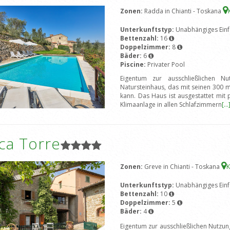
Zonen:
Radda in Chianti - Toskana
Unterkunftstyp:
Unabhängiges Einf
Bettenzahl:
16
Doppelzimmer:
8
Bäder:
6
Piscine:
Privater Pool
Eigentum zur ausschließlichen Nu
Natursteinhaus, das mit seinen 300
kann. Das Haus ist ausgestattet mit
Klimaanlage in allen Schlafzimmern
[...
ca Torre
Zonen:
Greve in Chianti - Toskana
K
Unterkunftstyp:
Unabhängiges Einf
Bettenzahl:
10
Doppelzimmer:
5
Bäder:
4
Eigentum zur ausschließlichen Nutzun