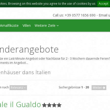
okies. Browsing on this website you agree to the use of cookies by us
Accept
Call us: +39 0577 1656 690 - Email 
Amalfiküste
Villen
Weitere Ziele
nderangebote
Sie ein Last-Minute-Angebot oder Nachlässe für 2 - 3 Wochern dauernde Ferien? 
ments im Angebot...
enhäuser dans Italien
en nach
Suchergebnisse
1
-
20
Relevanz
Weiter
le il Gualdo