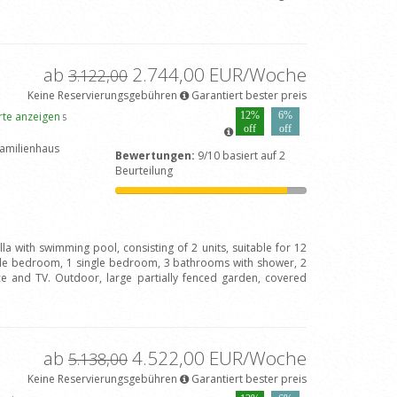
ab
2.744,00 EUR/Woche
3.122,00
Keine Reservierungsgebühren
Garantiert bester preis
rte anzeigen
12%
6%
5
off
off
amilienhaus
Bewertungen:
9/10 basiert auf 2
Beurteilung
lla with swimming pool, consisting of 2 units, suitable for 12
ple bedroom, 1 single bedroom, 3 bathrooms with shower, 2
ace and TV. Outdoor, large partially fenced garden, covered
ab
4.522,00 EUR/Woche
5.138,00
Keine Reservierungsgebühren
Garantiert bester preis