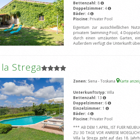
Bettenzahl:
8
Doppelzimmer:
4
Bäder:
4
Piscine:
Privater Pool
Eigentum zur ausschließlichen Nu
privatem Swimming-Pool, 4 Doppelzi
durch einen umzäunten Garten, ein
Außerdem verfügt die Unterkunft übe
a la Strega
Zonen:
Siena - Toskana
Karte anze
Unterkunftstyp:
Villa
Bettenzahl:
13
Doppelzimmer:
6
Einzelzimmer:
1
Bäder:
4
Piscine:
Privater Pool
*** AB DEM 1.APRIL, IST FUER NEU
ZU 30 TAGE VOR ANREISE MOEGLICH**
Villa la Strega geht auf das 18. Ja