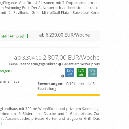
ungElegante Villa für 14 Personen mit 7 Doppelzimmern mit
tem Swimming-Pool. Der Außenbereich zeichnet sich aus durch
 2 Pavillons, Grill, Minifußball-Platz, Basketball-Korb,
 Bettenzahl
ab 6.230,00 EUR/Woche
ab
2.807,00 EUR/Woche
3.304,00
Keine Reservierungsgebühren
Garantiert bester preis
nzeigen
15%
12%
6%
4
off
off
off
amilienhaus
Bewertungen:
10/10 basiert auf 3
Beurteilung
ungLandhaus mit 300 m² Wohnfläche und privatem Swimming-
lzimmern, 6 Bädern mit Dusche und 1 Gästetoilette. Zur
it Aussendusche, privater Garten und tragbarer Grill. Das
.]