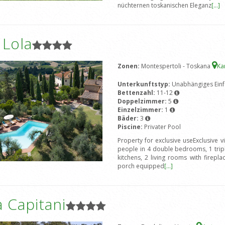
nüchternen toskanischen Eleganz
[...]
a Lola
Zonen:
Montespertoli - Toskana
Ka
Unterkunftstyp:
Unabhängiges Einf
Bettenzahl:
11-12
Doppelzimmer:
5
Einzelzimmer:
1
Bäder:
3
Piscine:
Privater Pool
Property for exclusive useExclusive vi
people in 4 double bedrooms, 1 tri
kitchens, 2 living rooms with firepl
porch equipped
[...]
 Capitani