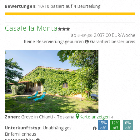
Bewertungen:
10/10 basiert auf 4 Beurteilung
Casale la Monta
ab
2.037,00 EUR/Woche
2.401,00
Keine Reservierungsgebühren
Garantiert bester preis
Zonen:
Greve in Chianti - Toskana
Karte anzeigen
4
15%
12%
6%
Unterkunftstyp:
Unabhängiges
off
off
off
Einfamilienhaus