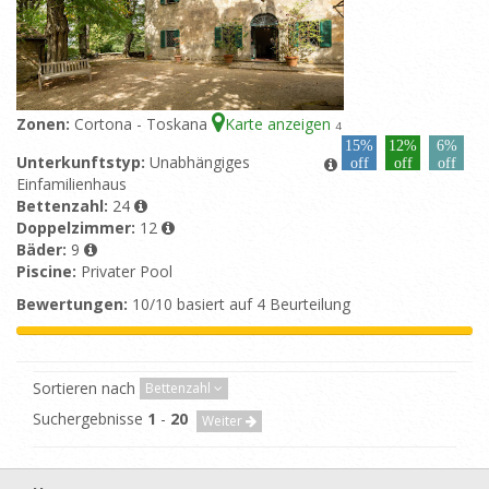
Zonen:
Cortona - Toskana
Karte anzeigen
4
15%
12%
6%
Unterkunftstyp:
Unabhängiges
off
off
off
Einfamilienhaus
Bettenzahl:
24
Doppelzimmer:
12
Bäder:
9
Piscine:
Privater Pool
Bewertungen:
10/10 basiert auf 4 Beurteilung
Sortieren nach
Bettenzahl
Suchergebnisse
1
-
20
Weiter