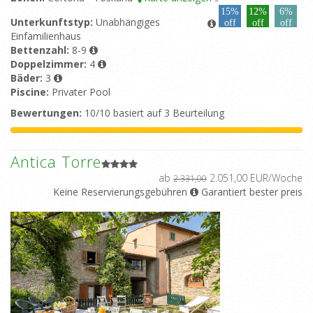
15%
12%
6%
Unterkunftstyp:
Unabhängiges
off
off
off
Einfamilienhaus
Bettenzahl:
8-9
Doppelzimmer:
4
Bäder:
3
Piscine:
Privater Pool
Bewertungen:
10/10 basiert auf 3 Beurteilung
Antica Torre
ab
2.051,00 EUR/Woche
2.331,00
Keine Reservierungsgebühren
Garantiert bester preis