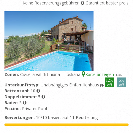
Keine Reservierungsgebühren
Garantiert bester preis
Zonen:
Civitella val di Chiana - Toskana
Karte anzeigen
3
-OR
12%
6%
Unterkunftstyp:
Unabhängiges Einfamilienhaus
off
off
Bettenzahl:
10
Doppelzimmer:
5
Bäder:
5
Piscine:
Privater Pool
Bewertungen:
10/10 basiert auf 11 Beurteilung