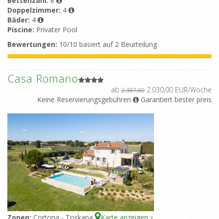
Bettenzahl:
8
Doppelzimmer:
4
Bäder:
4
Piscine:
Privater Pool
Bewertungen:
10/10 basiert auf 2 Beurteilung
Casa Romano
ab
2.030,00 EUR/Woche
2.387,00
Keine Reservierungsgebühren
Garantiert bester preis
Zonen:
Cortona - Toskana
Karte anzeigen
3