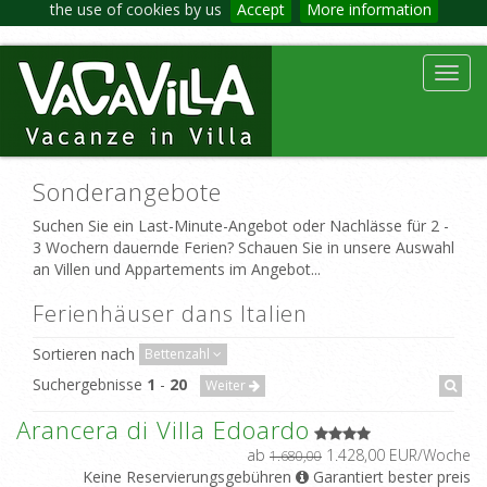
the use of cookies by us
Accept
More information
Toggl
navig
Sonderangebote
Suchen Sie ein Last-Minute-Angebot oder Nachlässe für 2 -
3 Wochern dauernde Ferien? Schauen Sie in unsere Auswahl
an Villen und Appartements im Angebot...
Ferienhäuser dans Italien
Sortieren nach
Bettenzahl
Suchergebnisse
1
-
20
Weiter
Arancera di Villa Edoardo
ab
1.428,00 EUR/Woche
1.680,00
Keine Reservierungsgebühren
Garantiert bester preis