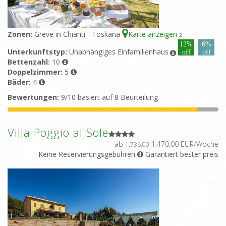
Zonen:
Greve in Chianti - Toskana
Karte anzeigen
2
12%
6%
Unterkunftstyp:
Unabhängiges Einfamilienhaus
off
off
Bettenzahl:
10
Doppelzimmer:
5
Bäder:
4
Bewertungen:
9/10 basiert auf 8 Beurteilung
Villa Poggio al Sole
ab
1.470,00 EUR/Woche
1.736,00
Keine Reservierungsgebühren
Garantiert bester preis