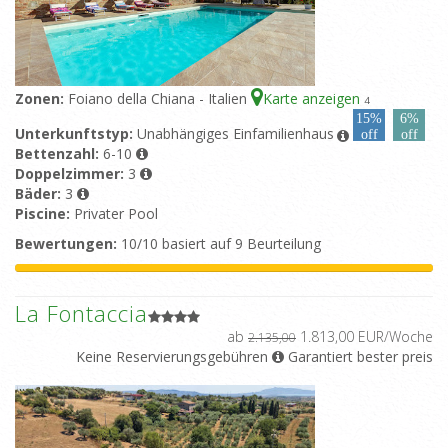
Zonen:
Foiano della Chiana - Italien
Karte anzeigen
4
15%
6%
Unterkunftstyp:
Unabhängiges Einfamilienhaus
off
off
Bettenzahl:
6-10
Doppelzimmer:
3
Bäder:
3
Piscine:
Privater Pool
Bewertungen:
10/10 basiert auf 9 Beurteilung
La Fontaccia
ab
1.813,00 EUR/Woche
2.135,00
Keine Reservierungsgebühren
Garantiert bester preis