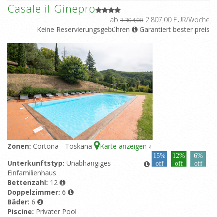
Casale il Ginepro
ab
2.807,00 EUR/Woche
3.304,00
Keine Reservierungsgebühren
Garantiert bester preis
Zonen:
Cortona - Toskana
Karte anzeigen
4
15%
12%
6%
Unterkunftstyp:
Unabhängiges
off
off
off
Einfamilienhaus
Bettenzahl:
12
Doppelzimmer:
6
Bäder:
6
Piscine:
Privater Pool