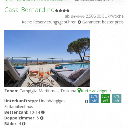
Casa Bernardino
ab
2.506,00 EUR/Woche
2.849,00
Keine Reservierungsgebühren
Garantiert bester preis
Zonen:
Campiglia Marittima - Toskana
Karte anzeigen
3
15%
12%
6%
Unterkunftstyp:
Unabhängiges
off
off
off
Einfamilienhaus
Bettenzahl:
10-14
Doppelzimmer:
5
Bäder:
4