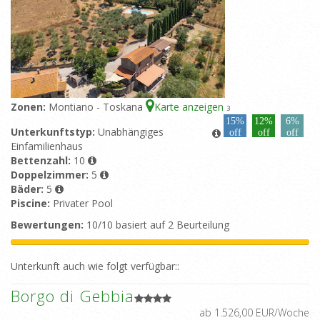
Zonen:
Montiano - Toskana
Karte anzeigen
3
15%
12%
6%
Unterkunftstyp:
Unabhängiges
off
off
off
Einfamilienhaus
Bettenzahl:
10
Doppelzimmer:
5
Bäder:
5
Piscine:
Privater Pool
Bewertungen:
10/10 basiert auf 2 Beurteilung
Unterkunft auch wie folgt verfügbar::
Borgo di Gebbia
ab 1.526,00 EUR/Woche