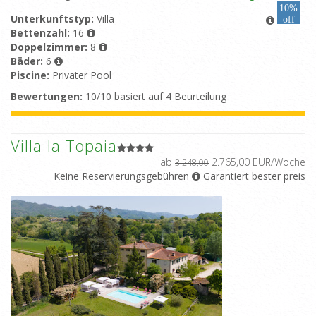
10%
Unterkunftstyp:
Villa
off
Bettenzahl:
16
Doppelzimmer:
8
Bäder:
6
Piscine:
Privater Pool
Bewertungen:
10/10 basiert auf 4 Beurteilung
Villa la Topaia
ab
2.765,00 EUR/Woche
3.248,00
Keine Reservierungsgebühren
Garantiert bester preis