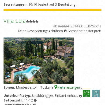
Bewertungen:
10/10 basiert auf 3 Beurteilung
Villa Lola
ab
2.744,00 EUR/Woche
3.122,00
Keine Reservierungsgebühren
Garantiert bester preis
Zonen:
Montespertoli - Toskana
Karte anzeigen
5
12%
6%
Unterkunftstyp:
Unabhängiges Einfamilienhaus
off
off
Bettenzahl:
11-12
Doppelzimmer:
5