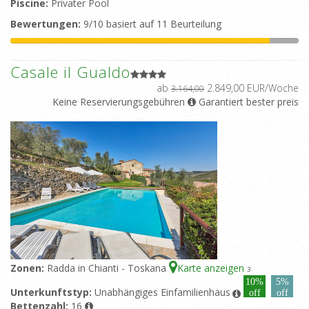
Piscine:
Privater Pool
Bewertungen:
9/10 basiert auf 11 Beurteilung
Casale il Gualdo
ab
2.849,00 EUR/Woche
3.164,00
Keine Reservierungsgebühren
Garantiert bester preis
Zonen:
Radda in Chianti - Toskana
Karte anzeigen
3
10%
5%
Unterkunftstyp:
Unabhängiges Einfamilienhaus
off
off
Bettenzahl:
16