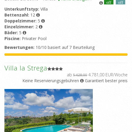
off
off
Unterkunftstyp:
Villa
Bettenzahl:
12
Doppelzimmer:
5
Einzelzimmer:
2
Bäder:
5
Piscine:
Privater Pool
Bewertungen:
10/10 basiert auf 7 Beurteilung
Villa la Strega
ab
4.781,00 EUR/Woche
5.628,00
Keine Reservierungsgebühren
Garantiert bester preis