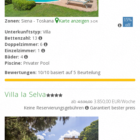
15%
Zonen:
Siena - Toskana
Karte anzeigen
3
-OR
off
Unterkunftstyp:
Villa
Bettenzahl:
13
Doppelzimmer:
6
Einzelzimmer:
1
Bäder:
4
Piscine:
Privater Pool
Bewertungen:
10/10 basiert auf 5 Beurteilung
Villa la Selva
ab
3.850,00 EUR/Woche
4.536,00
Keine Reservierungsgebühren
Garantiert bester preis