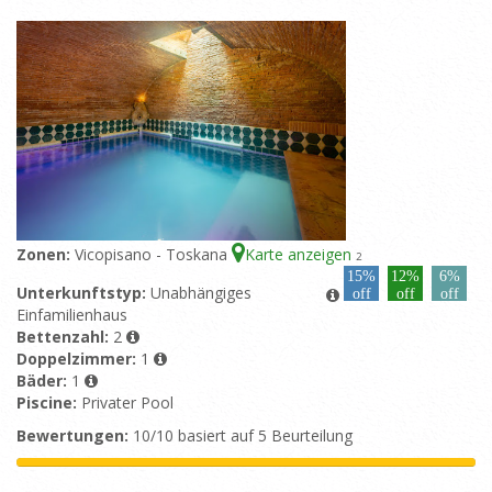
Zonen:
Vicopisano - Toskana
Karte anzeigen
2
15%
12%
6%
Unterkunftstyp:
Unabhängiges
off
off
off
Einfamilienhaus
Bettenzahl:
2
Doppelzimmer:
1
Bäder:
1
Piscine:
Privater Pool
Bewertungen:
10/10 basiert auf 5 Beurteilung