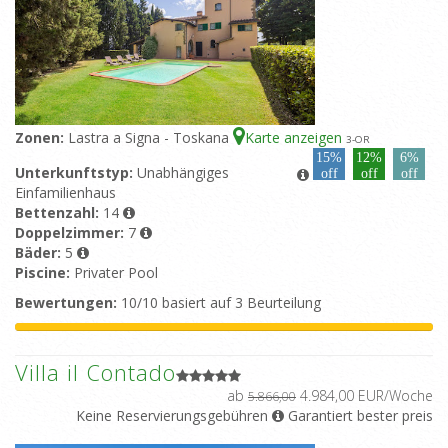
Zonen:
Lastra a Signa - Toskana
Karte anzeigen
3
-OR
15%
12%
6%
Unterkunftstyp:
Unabhängiges
off
off
off
Einfamilienhaus
Bettenzahl:
14
Doppelzimmer:
7
Bäder:
5
Piscine:
Privater Pool
Bewertungen:
10/10 basiert auf 3 Beurteilung
Villa il Contado
ab
4.984,00 EUR/Woche
5.866,00
Keine Reservierungsgebühren
Garantiert bester preis