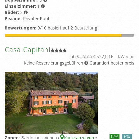
Einzelzimmer:
1
Bäder:
3
Piscine:
Privater Pool
Bewertungen:
9/10 basiert auf 2 Beurteilung
Casa Capitani
ab
4.522,00 EUR/Woche
5.138,00
Keine Reservierungsgebühren
Garantiert bester preis
12%
6%
Zonen:
Bardolino - Veneto
Karte anzeigen
7