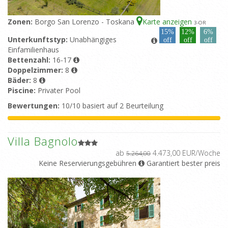
Zonen:
Borgo San Lorenzo - Toskana
Karte anzeigen
3
-OR
15%
12%
6%
Unterkunftstyp:
Unabhängiges
off
off
off
Einfamilienhaus
Bettenzahl:
16-17
Doppelzimmer:
8
Bäder:
8
Piscine:
Privater Pool
Bewertungen:
10/10 basiert auf 2 Beurteilung
Villa Bagnolo
ab
4.473,00 EUR/Woche
5.264,00
Keine Reservierungsgebühren
Garantiert bester preis