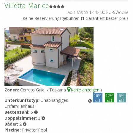
Villetta Marice
ab
1.442,00 EUR/Woche
1.603,00
Keine Reservierungsgebühren
Garantiert bester preis
Zonen:
Cerreto Guidi - Toskana
Karte anzeigen
3
10%
12%
6%
Unterkunftstyp:
Unabhängiges
off
off
off
Einfamilienhaus
Bettenzahl:
6
Doppelzimmer:
3
Bäder:
2
Piscine:
Privater Pool