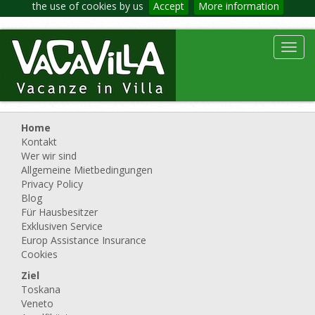
the use of cookies by us
Accept
More information
Toggl
navig
Home
Kontakt
Wer wir sind
Allgemeine Mietbedingungen
Privacy Policy
Blog
Für Hausbesitzer
Exklusiven Service
Europ Assistance Insurance
Cookies
Ziel
Toskana
Veneto